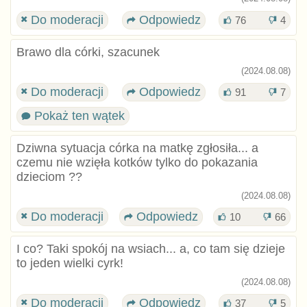
Do moderacji
Odpowiedz
76
4
Brawo dla córki, szacunek
(2024.08.08)
Do moderacji
Odpowiedz
91
7
Pokaż ten wątek
Dziwna sytuacja córka na matkę zgłosiła... a
czemu nie wzięła kotków tylko do pokazania
dzieciom ??
(2024.08.08)
Do moderacji
Odpowiedz
10
66
I co? Taki spokój na wsiach... a, co tam się dzieje
to jeden wielki cyrk!
(2024.08.08)
Do moderacji
Odpowiedz
37
5