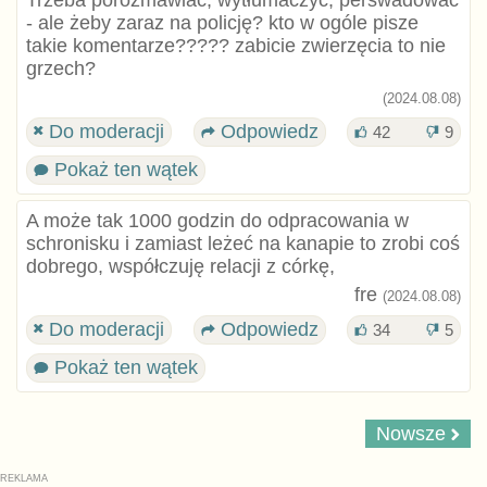
- ale żeby zaraz na policję? kto w ogóle pisze
takie komentarze????? zabicie zwierzęcia to nie
grzech?
(2024.08.08)
Do moderacji
Odpowiedz
42
9
Pokaż ten wątek
A może tak 1000 godzin do odpracowania w
schronisku i zamiast leżeć na kanapie to zrobi coś
dobrego, współczuję relacji z córkę,
fre
(2024.08.08)
Do moderacji
Odpowiedz
34
5
Pokaż ten wątek
Nowsze