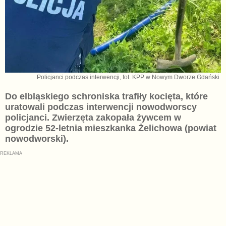
Policjanci podczas interwencji, fot. KPP w Nowym Dworze Gdański
Do elbląskiego schroniska trafiły kocięta, które
uratowali podczas interwencji nowodworscy
policjanci. Zwierzęta zakopała żywcem w
ogrodzie 52-letnia mieszkanka Żelichowa (powiat
nowodworski).