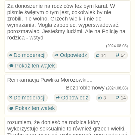
Za donoszenie na rodziców też bym karał. W
piśmie świętym o tym jest, cokolwiek by nie
zrobili, nie wolno. Grzech wielki i nie do
wymazania. Mogła zapobiec, wyperswadować,
porozmawiać. Jesteśmy ludźmi. Ale na Policję na
rodzica - wstyd
(2024.08.08)
Do moderacji
Odpowiedz
14
94
Pokaż ten wątek
Reinkarnacja Pawlika Morozowki....
Bezproblemowy
(2024.08.08)
Do moderacji
Odpowiedz
3
14
Pokaż ten wątek
rozumiem, że donieść na rodzica który
wykorzystuje seksualnie to również grzech wielki.
Trzeba porozmawiać, wytłumaczyć, perswadować