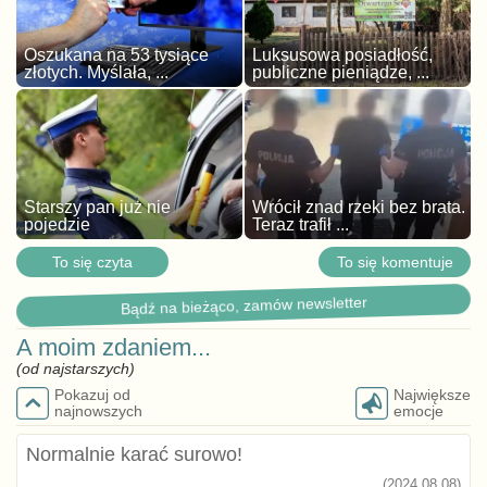
Oszukana na 53 tysiące
Luksusowa posiadłość,
złotych. Myślała, ...
publiczne pieniądze, ...
Starszy pan już nie
Wrócił znad rzeki bez brata.
pojedzie
Teraz trafił ...
To się czyta
To się komentuje
Bądź na bieżąco, zamów newsletter
A moim zdaniem...
(od najstarszych)
Pokazuj od
Największe
najnowszych
emocje
Normalnie karać surowo!
(2024.08.08)