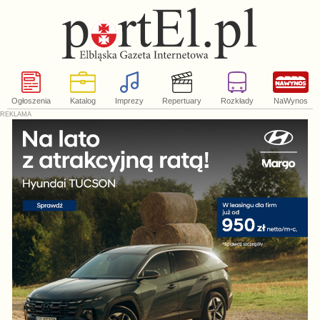
Ogłoszenia
Katalog
Imprezy
Repertuary
Rozkłady
NaWynos