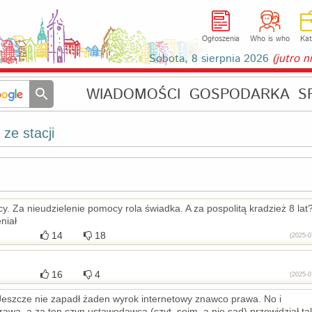
Ogłoszenia
Who is who
Kat
Sobota, 8 sierpnia 2026
(jutro 
WIADOMOŚCI
GOSPODARKA
S
 ze stacji
. Za nieudzielenie pomocy rola świadka. A za pospolitą kradzież 8 lat
niał
14
18
(2025-0
16
4
(2025-0
 Jeszcze nie zapadł żaden wyrok internetowy znawco prawa. No i
awa, a za ten czyn ustawodawca (czyt. sejm, a nie sąd) przewidział ta