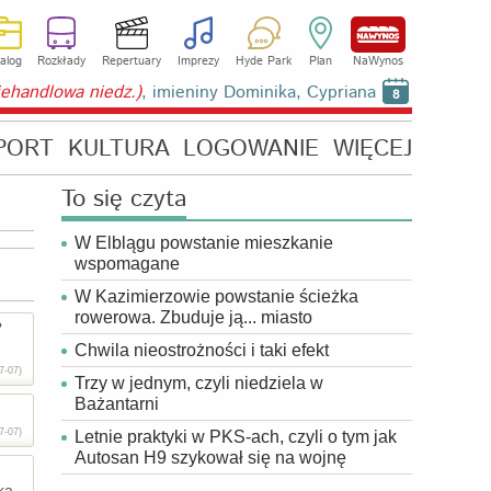
alog
Rozkłady
Repertuary
Imprezy
Hyde Park
Plan
NaWynos
niehandlowa niedz.)
, imieniny Dominika, Cypriana
8
PORT
KULTURA
LOGOWANIE
WIĘCEJ
To się czyta
W Elblągu powstanie mieszkanie
wspomagane
W Kazimierzowie powstanie ścieżka
rowerowa. Zbuduje ją... miasto
?
Chwila nieostrożności i taki efekt
7-07)
Trzy w jednym, czyli niedziela w
Bażantarni
7-07)
Letnie praktyki w PKS-ach, czyli o tym jak
Autosan H9 szykował się na wojnę
ką