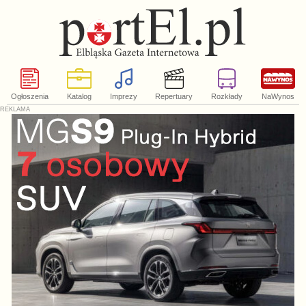
Ogłoszenia
Katalog
Imprezy
Repertuary
Rozkłady
NaWynos