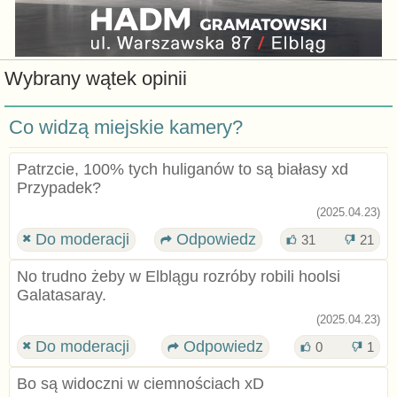
Wybrany wątek opinii
Co widzą miejskie kamery?
Patrzcie, 100% tych huliganów to są białasy xd
Przypadek?
(2025.04.23)
Do moderacji
Odpowiedz
31
21
No trudno żeby w Elblągu rozróby robili hoolsi
Galatasaray.
(2025.04.23)
Do moderacji
Odpowiedz
0
1
Bo są widoczni w ciemnościach xD