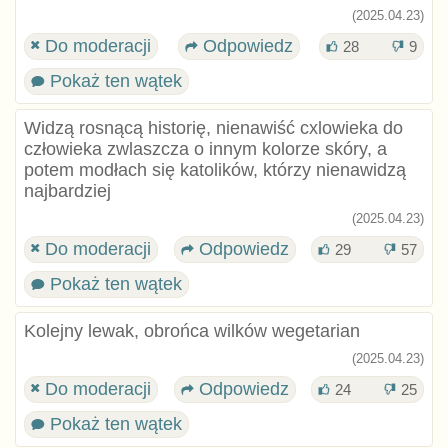
(2025.04.23)
Do moderacji
Odpowiedz
28
9
Pokaż ten wątek
Widzą rosnącą historię, nienawiść cxlowieka do
człowieka zwlaszcza o innym kolorze skóry, a
potem modłach się katolików, którzy nienawidzą
najbardziej
(2025.04.23)
Do moderacji
Odpowiedz
29
57
Pokaż ten wątek
Kolejny lewak, obrońca wilków wegetarian
(2025.04.23)
Do moderacji
Odpowiedz
24
25
Pokaż ten wątek