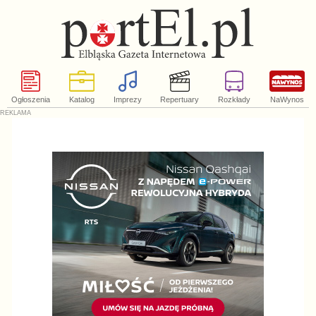
Ogłoszenia
Katalog
Imprezy
Repertuary
Rozkłady
NaWynos