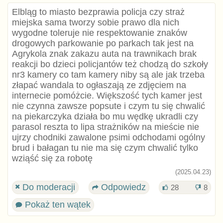
Elbląg to miasto bezprawia policja czy straż
miejska sama tworzy sobie prawo dla nich
wygodne toleruje nie respektowanie znaków
drogowych parkowanie po parkach tak jest na
Agrykola znak zakazu auta na trawnikach brak
reakcji bo dzieci policjantów też chodzą do szkoły
nr3 kamery co tam kamery niby są ale jak trzeba
złapać wandala to ogłaszają ze zdjęciem na
internecie pomóżcie. Większość tych kamer jest
nie czynna zawsze popsute i czym tu się chwalić
na piekarczyka działa bo mu wędkę ukradli czy
parasol reszta to lipa strażników na mieście nie
ujrzy chodniki zawalone psimi odchodami ogólny
brud i bałagan tu nie ma się czym chwalić tylko
wziąść się za robotę
(2025.04.23)
Do moderacji
Odpowiedz
28
8
Pokaż ten wątek