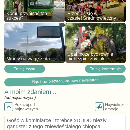
Komu przypisać ten
Przenieś się w
sukces?
czasie! Średniowieczny ...
Upał może być równie
Minuty na wagę złota
niebezpieczny jak ...
To się czyta
To się komentuje
Bądź na bieżąco, zamów newsletter
A moim zdaniem...
(od najstarszych)
Pokazuj od
Największe
najnowszych
emocje
Gość w kominiarce i torebce xDDDD niezły
gangster z tego zniewieściałego chłopca