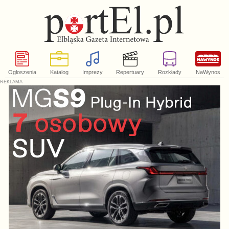
Ogłoszenia
Katalog
Imprezy
Repertuary
Rozkłady
NaWynos