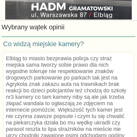
Wybrany wątek opinii
Co widzą miejskie kamery?
Elbląg to miasto bezprawia policja czy straż
miejska sama tworzy sobie prawo dla nich
wygodne toleruje nie respektowanie znaków
drogowych parkowanie po parkach tak jest na
Agrykola znak zakazu auta na trawnikach brak
reakcji bo dzieci policjantów też chodzą do szkoły
nr3 kamery co tam kamery niby są ale jak trzeba
złapać wandala to ogłaszają ze zdjęciem na
internecie pomóżcie. Większość tych kamer jest
nie czynna zawsze popsute i czym tu się chwalić
na piekarczyka działa bo mu wędkę ukradli czy
parasol reszta to lipa strażników na mieście nie
ujrzy chodniki zawalone psimi odchodami ogólny