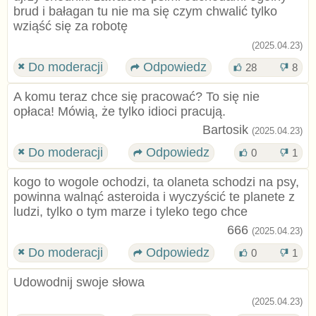
brud i bałagan tu nie ma się czym chwalić tylko
wziąść się za robotę
(2025.04.23)
Do moderacji
Odpowiedz
28
8
A komu teraz chce się pracować? To się nie
opłaca! Mówią, że tylko idioci pracują.
Bartosik
(2025.04.23)
Do moderacji
Odpowiedz
0
1
kogo to wogole ochodzi, ta olaneta schodzi na psy,
powinna walnąć asteroida i wyczyścić te planete z
ludzi, tylko o tym marze i tyleko tego chce
666
(2025.04.23)
Do moderacji
Odpowiedz
0
1
Udowodnij swoje słowa
(2025.04.23)