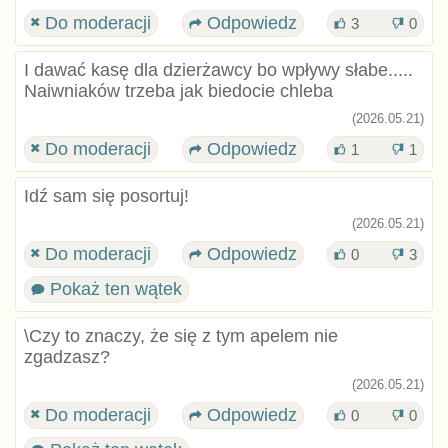
Do moderacji
Odpowiedz
3
0
I dawać kasę dla dzierżawcy bo wpływy słabe.....
Naiwniaków trzeba jak biedocie chleba
(2026.05.21)
Do moderacji
Odpowiedz
1
1
Idź sam się posortuj!
(2026.05.21)
Do moderacji
Odpowiedz
0
3
Pokaż ten wątek
\Czy to znaczy, że się z tym apelem nie
zgadzasz?
(2026.05.21)
Do moderacji
Odpowiedz
0
0