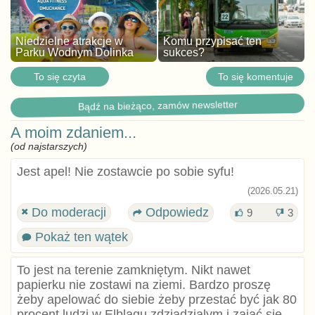
Niedzielne atrakcje w
Komu przypisać ten
Parku Wodnym Dolinka
sukces?
To się czyta
To się komentuje
Bądź na bieżąco, zamów newsletter
A moim zdaniem...
(od najstarszych)
Jest apel! Nie zostawcie po sobie syfu!
(2026.05.21)
Do moderacji
Odpowiedz
9
3
Pokaż ten wątek
To jest na terenie zamkniętym. Nikt nawet
papierku nie zostawi na ziemi. Bardzo proszę
żeby apelować do siebie żeby przestać być jak 80
procent ludzi w Elblągu zdziadzialym i zająć się