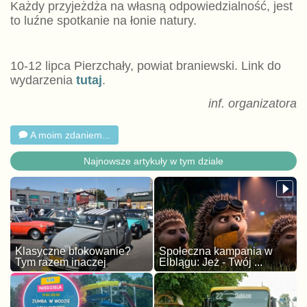
Każdy przyjeżdża na własną odpowiedzialność, jest
to luźne spotkanie na łonie natury.
10-12 lipca Pierzchały, powiat braniewski. Link do
wydarzenia
tutaj
.
inf. organizatora
A moim zdaniem...
Najnowsze artykuły w tym dziale
Klasyczne blokowanie?
Społeczna kampania w
Tym razem inaczej
Elblągu: Jeż - Twój ...