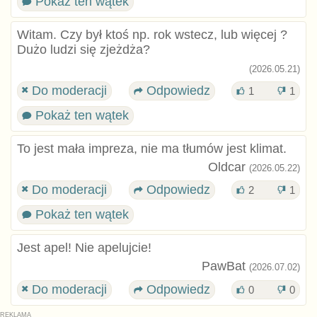
Pokaż ten wątek
Witam. Czy był ktoś np. rok wstecz, lub więcej ?
Dużo ludzi się zjeżdża?
(2026.05.21)
Do moderacji
Odpowiedz
1
1
Pokaż ten wątek
To jest mała impreza, nie ma tłumów jest klimat.
Oldcar
(2026.05.22)
Do moderacji
Odpowiedz
2
1
Pokaż ten wątek
Jest apel! Nie apelujcie!
PawBat
(2026.07.02)
Do moderacji
Odpowiedz
0
0