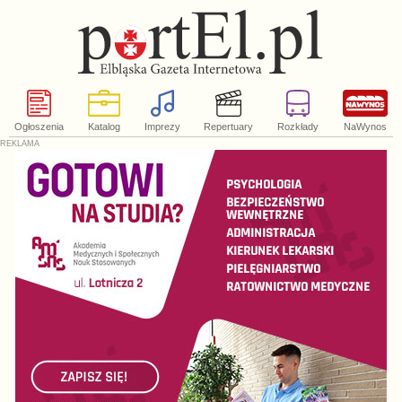
Ogłoszenia
Katalog
Imprezy
Repertuary
Rozkłady
NaWynos