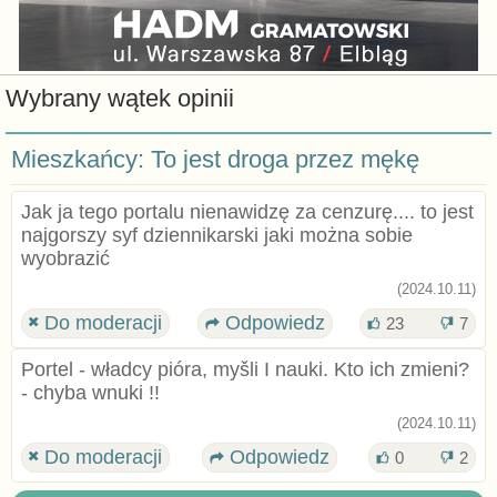
Wybrany wątek opinii
Mieszkańcy: To jest droga przez mękę
Jak ja tego portalu nienawidzę za cenzurę.... to jest
najgorszy syf dziennikarski jaki można sobie
wyobrazić
(2024.10.11)
Do moderacji
Odpowiedz
23
7
Portel - władcy pióra, myšli I nauki. Kto ich zmieni?
- chyba wnuki !!
(2024.10.11)
Do moderacji
Odpowiedz
0
2