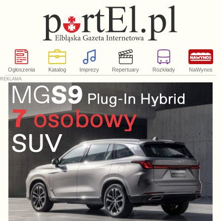
Ogłoszenia
Katalog
Imprezy
Repertuary
Rozkłady
NaWynos