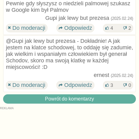
Pewnie gdy słyszysz o niedzieli palmowej szukasz
w Google kim był Palmov
Gupi jak lewy but prezesa
(2025.02.24)
Do moderacji
Odpowiedz
4
2
@Gupi jak lewy but prezesa - Dokładnie! A jak
jestem na klatce schodowej, to oddaję się zadumie,
jak wielkim i wspaniałym człowiekiem był generał
Schodov, skoro ma swoją klatkę w każdej
miejscowości! :D
ernest
(2025.02.24)
Do moderacji
Odpowiedz
3
0
Powrót do komentarzy