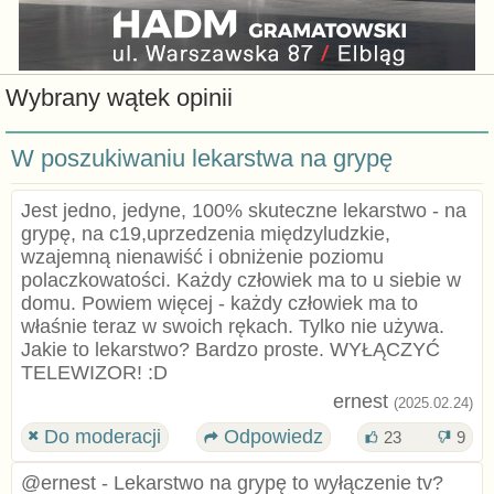
Wybrany wątek opinii
W poszukiwaniu lekarstwa na grypę
Jest jedno, jedyne, 100% skuteczne lekarstwo - na
grypę, na c19,uprzedzenia międzyludzkie,
wzajemną nienawiść i obniżenie poziomu
polaczkowatości. Każdy człowiek ma to u siebie w
domu. Powiem więcej - każdy człowiek ma to
właśnie teraz w swoich rękach. Tylko nie używa.
Jakie to lekarstwo? Bardzo proste. WYŁĄCZYĆ
TELEWIZOR! :D
ernest
(2025.02.24)
Do moderacji
Odpowiedz
23
9
@ernest - Lekarstwo na grypę to wyłączenie tv?