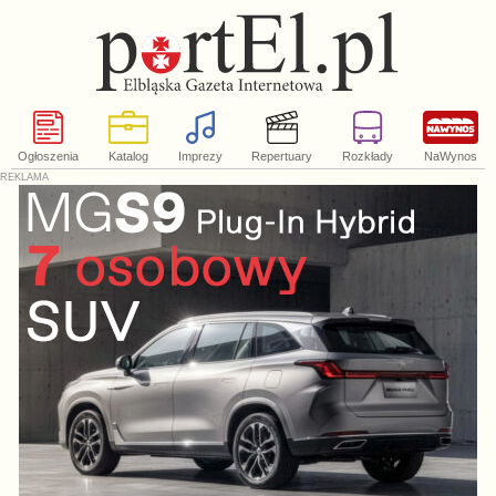
Ogłoszenia
Katalog
Imprezy
Repertuary
Rozkłady
NaWynos