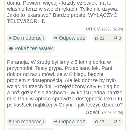
domu. Powiem więcej - każdy człowiek ma to
właśnie teraz w swoich rękach. Tylko nie używa.
Jakie to lekarstwo? Bardzo proste. WYŁĄCZYĆ
TELEWIZOR! :D
ernest
(2025.02.24)
Do moderacji
Odpowiedz
23
9
Pokaż ten wątek
Paranoja. W środę byliśmy z 5 letnią córką w
przychodni. Testy grypa. Przepisany lek. Pani
doktor od razu mówi, że w Elblągu będzie
problem z dostępnością. Ale lek dobrze by było
wziąć do trzech dni. Przejeżdżony cały Elbląg bo
a nóż gdzieś się zachował. W końcu jedna bardzo
miła Pani w aptece sprawdza dostępność leku i tu
psikus!Lek najbliżej w Gdyni. I jak leczyć dziecko?
Gość!!
(2025.02.24)
Do moderacji
Odpowiedz
13
1