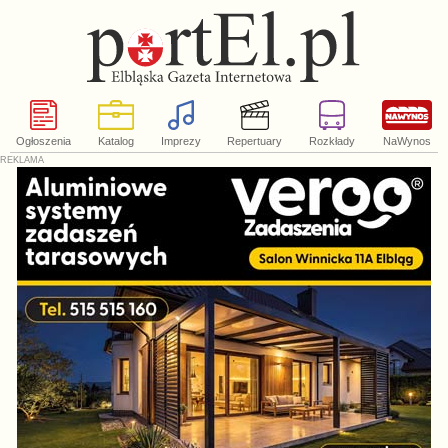
Ogłoszenia
Katalog
Imprezy
Repertuary
Rozkłady
NaWynos