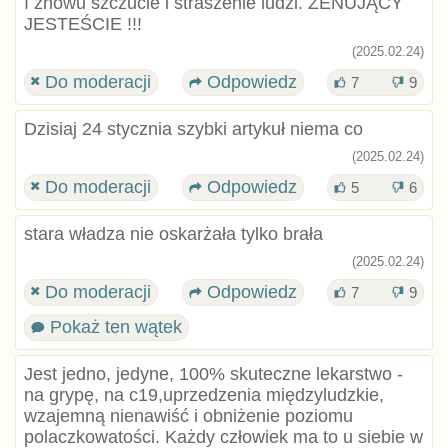
I znowu szczucie i straszenie ludzi. ŻENUJĄCY
JESTEŚCIE !!!
(2025.02.24)
Do moderacji
Odpowiedz
7
9
Dzisiaj 24 stycznia szybki artykuł niema co
(2025.02.24)
Do moderacji
Odpowiedz
5
6
stara władza nie oskarżała tylko brała
(2025.02.24)
Do moderacji
Odpowiedz
7
9
Pokaż ten wątek
Jest jedno, jedyne, 100% skuteczne lekarstwo -
na grypę, na c19,uprzedzenia międzyludzkie,
wzajemną nienawiść i obniżenie poziomu
polaczkowatości. Każdy człowiek ma to u siebie w