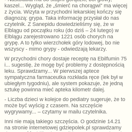
kaszel... Wygląd, że „śmierć na chorągwi” ma więcej
z życia. Wizyta w przychodni lekarskiej kończy się
diagnozą: grypa. Taka informację przysłał do nas
czytelnik. Z Sanepidu dowiedzieliśmy się, że w
Elblągu od początku roku (do dziś – 24 lutego) w
Elblągu zarejestrowano 1221 osób chorych na
grypę. A to tylko wierzchołek góry lodowej, bo nie
wszyscy - mimo grypy - odwiedzają lekarzy.
W przychodni chory dostaje receptę na Ebilfumin 75
i... sugestię, że mogę być problemy z dostępnością
leku. Sprawdzamy... W pierwszej aptece
sympatyczna farmaceutka rozkłada ręce (lek był w
ubiegłym tygodniu), ale system pokazuje, że jedną
sztukę powinna mieć apteka kilometr dalej.
- Liczba dzieci w kolejce do pediatry sugeruje, że to
może być wyścig z czasem. Na szczęście
wygrywamy... – czytamy w mailu czytelnika.
Inni nie mają takiego szczęścia. O godzinie 14.21
na stronie internetowej gdziepolek.pl sprawdzamy