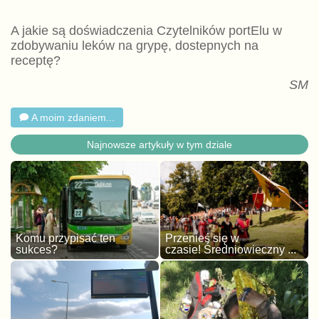
A jakie są doświadczenia Czytelników portElu w
zdobywaniu leków na grypę, dostepnych na
receptę?
SM
A moim zdaniem...
Najnowsze artykuły w tym dziale
Komu przypisać ten
Przenieś się w
sukces?
czasie! Średniowieczny ...