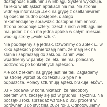
dostępność Ebilfuminu w Elblągu System wykazuje,
że leku w elbląskich aptekach nie ma. Na stronie
widnieje informacja „Leki na grypę z oseltamiwirem
są obecnie trudno dostępne, dlatego
rekomendujemy sprawdzić dostępne zamienniki”.
Strona proponuje cztery: trzech z nich w Elblągu nie
ma, jeden z nich ma jedna apteka w całym mieście,
według strony „wiele sztuk”.
Nie poddajemy się jednak. Dzwonimy do aptek i... w
kilku aptekach potwierdzają nam, że mają lek na
stanie i zapraszają do zakupu. Zanim więc
wpadniemy w panikę, że leku nie ma, polecamy
podzwonić po konkretnych aptekach.
Ale coś z lekami na grypę jest nie tak. Zaglądamy
na stronę wprost.pl, do tekstu „Grypa nie
odpuszcza. Polacy szturmują apteki, brakuje leków”.
„GIF podawał w komunikatach, że niedobory
oseltamiwiru zaczęły się już w grudniu i styczniu. Na
początku roku sprzedaż wzrosła o 335 procent w
porównaniu do stycznia 2024 roku. Odnotowujemy