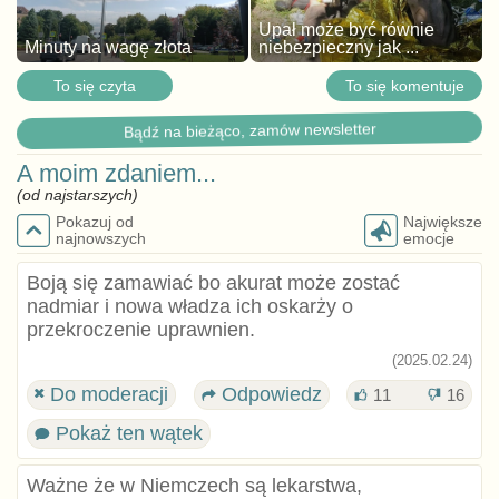
Upał może być równie
Minuty na wagę złota
niebezpieczny jak ...
To się czyta
To się komentuje
Bądź na bieżąco, zamów newsletter
A moim zdaniem...
(od najstarszych)
Pokazuj od
Największe
najnowszych
emocje
Boją się zamawiać bo akurat może zostać
nadmiar i nowa władza ich oskarży o
przekroczenie uprawnien.
(2025.02.24)
Do moderacji
Odpowiedz
11
16
Pokaż ten wątek
Ważne że w Niemczech są lekarstwa,