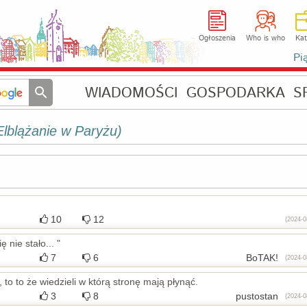
Ogłoszenia
Who is who
Kat
Pi
WIADOMOŚCI
GOSPODARKA
S
Elblążanie w Paryżu)
10
12
(2024-0
 nie stało... "
7
6
BoTAK!
(2024-0
to to że wiedzieli w którą stronę mają płynąć.
3
8
pustostan
(2024-0