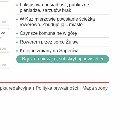
Luksusowa posiadłość, publiczne
pieniądze, zarzutów brak
W Kazimierzowie powstanie ścieżka
8-09)
rowerowa. Zbuduje ją... miasto
yba
Czynsze komunalne w górę
 o
Rowerem przez serce Żuław
8-09)
Kolejne zmiany na Saperów
Bądź na bieżąco, subskrybuj newsletter
8-09)
pka redakcyjna
Polityka prywatności
Mapa strony