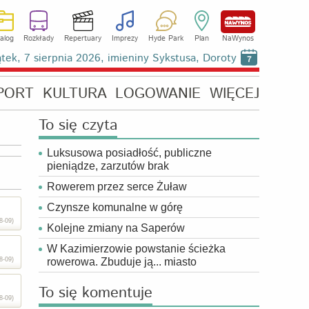
alog
Rozkłady
Repertuary
Imprezy
Hyde Park
Plan
NaWynos
ątek, 7 sierpnia 2026, imieniny Sykstusa, Doroty
7
PORT
KULTURA
LOGOWANIE
WIĘCEJ
To się czyta
Luksusowa posiadłość, publiczne
pieniądze, zarzutów brak
Rowerem przez serce Żuław
Czynsze komunalne w górę
8-09)
Kolejne zmiany na Saperów
W Kazimierzowie powstanie ścieżka
8-09)
rowerowa. Zbuduje ją... miasto
To się komentuje
8-09)