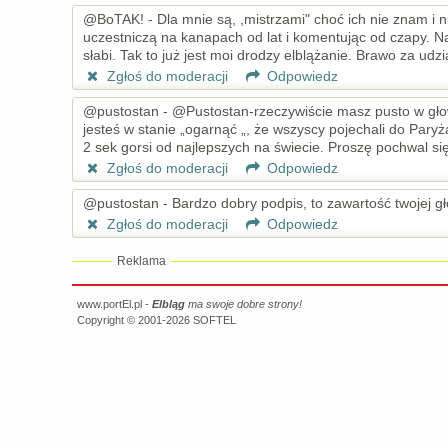
@BoTAK! - Dla mnie są, ,mistrzami" choć ich nie znam i ni
uczestniczą na kanapach od lat i komentując od czapy. Nawet 
słabi. Tak to już jest moi drodzy elblążanie. Brawo za udział
Zgłoś do moderacji
Odpowiedz
@pustostan - @Pustostan-rzeczywiście masz pusto w głow
jesteś w stanie „ogarnąć „, że wszyscy pojechali do Paryża
2 sek gorsi od najlepszych na świecie. Proszę pochwal si
Zgłoś do moderacji
Odpowiedz
@pustostan - Bardzo dobry podpis, to zawartość twojej g
Zgłoś do moderacji
Odpowiedz
Reklama
www.portEl.pl -
Elbląg
ma swoje dobre strony!
Copyright © 2001-2026
SOFTEL