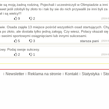
e są moją żadną rodziną. Pojechali i uczestniczyli w Olimpiadzie a inni
jeśli zdobyli by złoto to i tak by sie do nich przywalili że inni byli za
 i są wielcy!!!
9
2
(2024-0
ie. Osada zajęła 13 miejsce pośród wszystkich osad startujących. Ch
 po złoto, ale dostała tylko jedną załogą. Czy wiesz, Polacy okazali się
ę swoimi sportowymi osiągnięciami lub innymi sukcesami.
5
3
starsza pani
(2024-0
łowy. Podaj swoje sukcesy.
2
1
(2024-0
Newsletter
Reklama na stronie
Kontakt
Statystyka
Sto