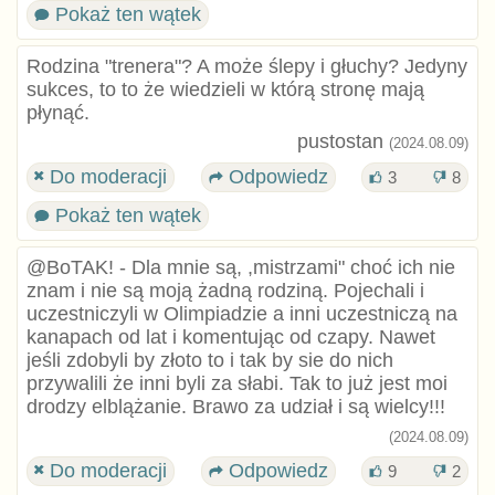
Pokaż ten wątek
Rodzina "trenera"? A może ślepy i głuchy? Jedyny
sukces, to to że wiedzieli w którą stronę mają
płynąć.
pustostan
(2024.08.09)
Do moderacji
Odpowiedz
3
8
Pokaż ten wątek
@BoTAK! - Dla mnie są, ,mistrzami" choć ich nie
znam i nie są moją żadną rodziną. Pojechali i
uczestniczyli w Olimpiadzie a inni uczestniczą na
kanapach od lat i komentując od czapy. Nawet
jeśli zdobyli by złoto to i tak by sie do nich
przywalili że inni byli za słabi. Tak to już jest moi
drodzy elblążanie. Brawo za udział i są wielcy!!!
(2024.08.09)
Do moderacji
Odpowiedz
9
2