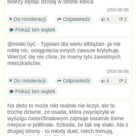
twarzy będąc dzisiaj w strefie kibica
(2024.08.09)
Do moderacji
Odpowiedz
4
2
Pokaż ten wątek
@miało być - Typowo dla wielu elblążan- ja nie
robię nic, osiągnięcia innych zawsze krytykuję.
Wierzyć się nie chce, że mamy tylu zawistnych
mieszkańców.
(2024.08.09)
Do moderacji
Odpowiedz
6
1
Pokaż ten wątek
Na złoto to może nikt realnie nie liczył, ale to
trochę dziwne, że osada, która zwyciężyła w
wyścigu ćwierćfinałowym zajmuje ostatnie ósme
miejsce w półfinale. Szkoda, że tak się stało. Ale z
drugiej strony - to młody duet, niech trenują,