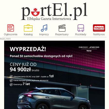
Ogłoszenia
Katalog
Imprezy
Repertuary
Rozkłady
NaWynos