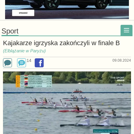
Sport
Kajakarze igrzyska zakończyli w finale B
(Elblążanie w Paryżu)
14
09.08.2024