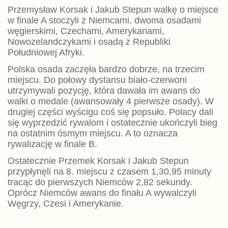
Przemysław Korsak i Jakub Stepun walkę o miejsce
w finale A stoczyli z Niemcami, dwoma osadami
węgierskimi, Czechami, Amerykanami,
Nowozelandczykami i osadą z Republiki
Południowej Afryki.
Polska osada zaczęła bardzo dobrze, na trzecim
miejscu. Do połowy dystansu biało-czerwoni
utrzymywali pozycję, która dawała im awans do
walki o medale (awansowały 4 pierwsze osady). W
drugiej części wyścigu coś się popsuło. Polacy dali
się wyprzedzić rywalom i ostatecznie ukończyli bieg
na ostatnim ósmym miejscu. A to oznacza
rywalizację w finale B.
Ostatecznie Przemek Korsak i Jakub Stepun
przypłynęli na 8. miejscu z czasem 1,30,95 minuty
tracąc do pierwszych Niemców 2,82 sekundy.
Oprócz Niemców awans do finału A wywalczyli
Węgrzy, Czesi i Amerykanie.