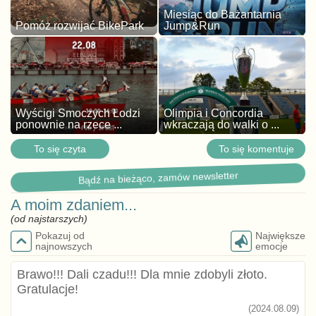
Miesiąc do Bażantarnia
Pomóż rozwijać BikePark
Jump&Run
Wyścigi Smoczych Łodzi
Olimpia i Concordia
ponownie na rzece ...
wkraczają do walki o ...
To się czyta
To się komentuje
Bądź na bieżąco, zamów newsletter
A moim zdaniem...
(od najstarszych)
Pokazuj od
Największe
najnowszych
emocje
Brawo!!! Dali czadu!!! Dla mnie zdobyli złoto.
Gratulacje!
(2024.08.09)