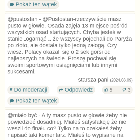
Pokaż ten wątek
@pustostan - @Pustostan-rzeczywiście masz
pusto w głowie. Osada zajęła 13 miejsce pośród
wszystkich osad startujących. Chyba jesteś w
stanie „ogarnąć „, że wszyscy pojechali do Paryża
po złoto, ale dostała tylko jedną załogą. Czy
wiesz, Polacy okazali się o 2 sek gorsi od
najlepszych na świecie. Proszę pochwal się
swoimi sportowymi osiągnięciami lub innymi
sukcesami.
starsza pani
(2024.08.09)
Do moderacji
Odpowiedz
5
3
Pokaż ten wątek
@miało być - A ty masz pusto w głowie żeby nie
powiedzieć dosadniej. Miałeś satysfakcję że nie
weszli do finału co? Tylko na to czekałeś żeby
napisać taki komentarz. Miałeś to wypisane na