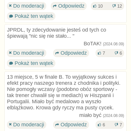
Do moderacji
Odpowiedz
10
12
Pokaż ten wątek
JPRDL, ty zdecydowanie jesteś od tych co
śpiewają "nic się nie stało... "
BoTAK!
(2024.08.09)
Do moderacji
Odpowiedz
7
6
Pokaż ten wątek
13 miejsce, 5 w finale B. To wyjątkowy sukces i
efekt pracy naszego trenera z chodnika i polityki.
Nie pomogły wczasy (podobno obóz sportowy -
tak trener chwalił się w mediach) w Hiszpanii i
Portugalii. Miało być medalowo a wyszło
elblążkowo. Krowa gdy ryczy ma pusty cycek.
miało być
(2024.08.09)
Do moderacji
Odpowiedz
6
7