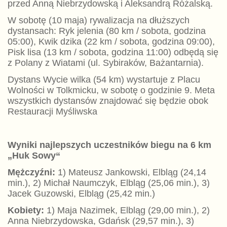
przed Anną Niebrzydowską i Aleksandrą Różalską.
W sobotę (10 maja) rywalizacja na dłuższych
dystansach: Ryk jelenia (80 km / sobota, godzina
05:00), Kwik dzika (22 km / sobota, godzina 09:00),
Pisk lisa (13 km / sobota, godzina 11:00) odbędą się
z Polany z Wiatami (ul. Sybiraków, Bażantarnia).
Dystans Wycie wilka (54 km) wystartuje z Placu
Wolności w Tolkmicku, w sobotę o godzinie 9. Meta
wszystkich dystansów znajdować się będzie obok
Restauracji Myśliwska
Wyniki najlepszych uczestników biegu na 6 km
„Huk Sowy“
Mężczyźni:
1) Mateusz Jankowski, Elbląg (24,14
min.), 2) Michał Naumczyk, Elbląg (25,06 min.), 3)
Jacek Guzowski, Elbląg (25,42 min.)
Kobiety:
1) Maja Nazimek, Elbląg (29,00 min.), 2)
Anna Niebrzydowska, Gdańsk (29,57 min.), 3)