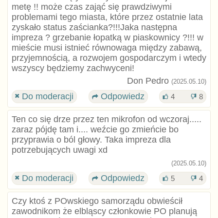
metę !! może czas zająć się prawdziwymi
problemami tego miasta, które przez ostatnie lata
zyskało status zaścianka?!!!Jaka następna
impreza ? grzebanie łopatką w piaskownicy ?!!! w
mieście musi istnieć równowaga między zabawą,
przyjemnością, a rozwojem gospodarczym i wtedy
wszyscy będziemy zachwyceni!
Don Pedro
(2025.05.10)
Do moderacji
Odpowiedz
4
8
Ten co się drze przez ten mikrofon od wczoraj.....
zaraz pójdę tam i.... weźcie go zmieńcie bo
przyprawia o ból głowy. Taka impreza dla
potrzebujących uwagi xd
(2025.05.10)
Do moderacji
Odpowiedz
5
4
Czy ktoś z POwskiego samorządu obwieścił
zawodnikom że elbląscy członkowie PO planują