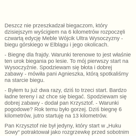
Deszcz nie przeszkadzał biegaczom, który
dzisiejszym wyścigiem na 6 kilometrów rozpoczęli
czwartą edycję Meble Wójcik Ultra Wysoczyzny -
biegu górskiego w Elblągu i jego okolicach.
- Biegnę dla frajdy. Warunki terenowe to jest właśnie
ten urok biegania po lesie. To mój pierwszy start na
Wysoczyźnie. Spodziewam się błota i dobrej
zabawy - mówiła pani Agnieszka, którą spotkaliśmy
na starcie biegu.
- Byłem tu już dwa razy, dziś to trzeci start. Bardzo
ładne tereny i aż chce się biegać. Spodziewam się
dobrej zabawy - dodał pan Krzysztof. - Warunki
pogodowe? Rok temu było gorzej. Dziś biegnę 6
kilometrów, jutro startuję na 13 kilometrów.
Pan Krzysztof nie był jedyny, który start w „Huku
Sowy“ potraktował jako rozgrzewkę przed sobotnim