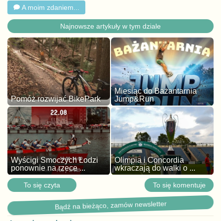
A moim zdaniem...
Najnowsze artykuły w tym dziale
Miesiąc do Bażantarnia
Pomóż rozwijać BikePark
Jump&Run
Wyścigi Smoczych Łodzi
Olimpia i Concordia
ponownie na rzece ...
wkraczają do walki o ...
To się czyta
To się komentuje
Bądź na bieżąco, zamów newsletter