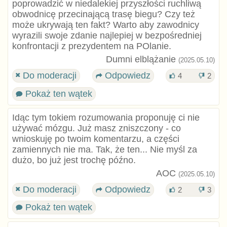
poprowadzić w niedalekiej przyszłości ruchliwą
obwodnicę przecinającą trasę biegu? Czy też
może ukrywają ten fakt? Warto aby zawodnicy
wyrazili swoje zdanie najlepiej w bezpośredniej
konfrontacji z prezydentem na POlanie.
Dumni elblążanie
(2025.05.10)
Do moderacji
Odpowiedz
4
2
Pokaż ten wątek
Idąc tym tokiem rozumowania proponuję ci nie
używać mózgu. Już masz zniszczony - co
wnioskuję po twoim komentarzu, a części
zamiennych nie ma. Tak, że ten... Nie myśl za
dużo, bo już jest trochę późno.
AOC
(2025.05.10)
Do moderacji
Odpowiedz
2
3
Pokaż ten wątek