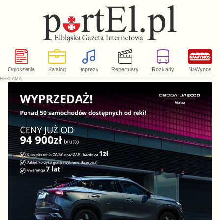
Ogłoszenia
Katalog
Imprezy
Repertuary
Rozkłady
NaWynos