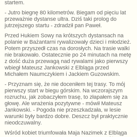
startem.
- Jutro biegnę 80 kilometrów. Biegam od pięciu lat
przeważnie dystanse ultra. Dziś taki prolog do
jutrzejszego startu - zdradził pan Paweł.
Przed Hukiem Sowy na krótszych dystansach na
polanie w Bażantarni rywalizowały dzieci i młodzież.
Potem przyszedł czas na dorosłych. Na trasie walki
nie brakowało. Ostatecznie po 24 minutach na metę
z dość duża przewagą nad rywalami jako pierwszy
wbiegł Mateusz Jankowski z Elbląga przed
Michałem Naumczykiem i Jackiem Guzowskim.
- Przyznam się, że nie doceniłem tej trasy. To mój
pierwszy start w biegu górskim. Na wczorajszym
rozruchu, jak zobaczyłem trasę, to złapałem się za
głowę. Ale wrażenia pozytywne - mówił Mateusz
Jankowski. - Pogoda nie przeszkadzała, w lesie
warunki były bardzo dobre. Deszcz był praktycznie
nieodczuwalny.
Wśród kobiet triumfowała Maja Nazimek z Elbląga