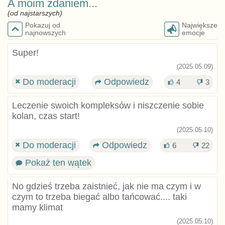
A moim zdaniem...
(od najstarszych)
Pokazuj od
Największe
najnowszych
emocje
Super!
(2025.05.09)
Do moderacji
Odpowiedz
4
3
Leczenie swoich kompleksów i niszczenie sobie
kolan, czas start!
(2025.05.10)
Do moderacji
Odpowiedz
6
22
Pokaż ten wątek
No gdzieś trzeba zaistnieć, jak nie ma czym i w
czym to trzeba biegać albo tańcować.... taki
mamy klimat
(2025.05.10)