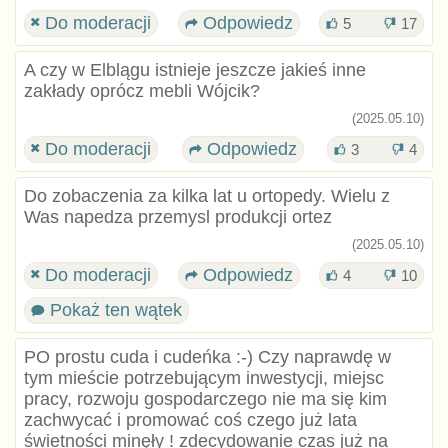
Do moderacji
Odpowiedz
5
17
A czy w Elblągu istnieje jeszcze jakieś inne
zakłady oprócz mebli Wójcik?
(2025.05.10)
Do moderacji
Odpowiedz
3
4
Do zobaczenia za kilka lat u ortopedy. Wielu z
Was napedza przemysl produkcji ortez
(2025.05.10)
Do moderacji
Odpowiedz
4
10
Pokaż ten wątek
PO prostu cuda i cudeńka :-) Czy naprawdę w
tym mieście potrzebującym inwestycji, miejsc
pracy, rozwoju gospodarczego nie ma się kim
zachwycać i promować coś czego już lata
świetności minęły ! zdecydowanie czas już na