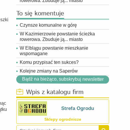
rowerowa. Zbuduje ją... miasto
To się komentuje
uszki
Czynsze komunalne w górę
W Kazimierzowie powstanie ścieżka
rowerowa. Zbuduje ją... miasto
W Elblągu powstanie mieszkanie
wspomagane
Komu przypisać ten sukces?
Kolejne zmiany na Saperów
Bądź na bieżąco, subskrybuj newsletter
Wpis z katalogu firm
nąc
Strefa Ogrodu
ątku
Sklepy ogrodnicze