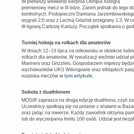
W pierwszy weekend sierpnia Olimpia rozegra
premierowy mecz w III lidze. Zanim jednak do tego do
kontrolnych. Podopieczni Damiana Jarzembowskiego m
wygrali 2:0 oraz z Lechią Gdańsk przegrany 1:3. W na
III-ligową Cartusię Kartuzy. Początek spotkania o god
Turniej hokeja na rolkach dla amatorów
W dniach 12–13 lipca na rolkowisku w obiekcie lodow
rolkach dla amatorów. W rywalizacji weźmie udział p
Mariners oraz Grizzlies. Gospodarzem imprezy będzi
wychowanków UKS Wikingowie oraz elbląskich pasjon
rozpiska meczów
w tym artykule
.
Sobota z duathlonem
MOSiR zaprasza na drugą edycję duathlonu, czyli za
Uczestnicy spotkają się na polanie z wiatami w Baża
oraz jadąc na rowerze. Każdy zawodnik otrzyma pam
lub do wyczerpania limitu 100 osób. Udział jest bezpł