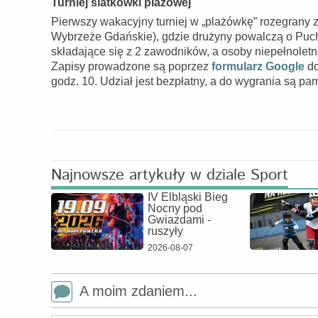
Turniej siatkówki plażowej
Pierwszy wakacyjny turniej w „plażówkę” rozegrany zo
Wybrzeże Gdańskie), gdzie drużyny powalczą o Pucha
składające się z 2 zawodników, a osoby niepełnolet
Zapisy prowadzone są poprzez
formularz Google
do
godz. 10. Udział jest bezpłatny, a do wygrania są pa
Najnowsze artykuły w dziale Sport
IV Elbląski Bieg
Nocny pod
Gwiazdami -
ruszyły
2026-08-07
A moim zdaniem...