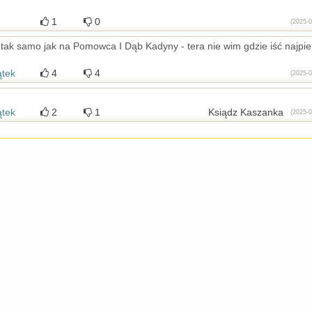
1
0
(2025-0
 tak samo jak na Pomowca I Dąb Kadyny - tera nie wim gdzie iść najpi
ątek
4
4
(2025-0
ątek
2
1
Ksiądz Kaszanka
(2025-0