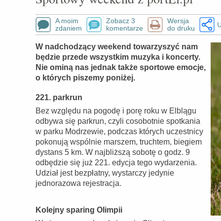
A moim
Zobacz 3
Wersja
U
zdaniem
komentarze
do druku
W nadchodzący weekend towarzyszyć nam
będzie przede wszystkim muzyka i koncerty.
Nie ominą nas jednak także sportowe emocje,
o których piszemy poniżej.
221. parkrun
Bez względu na pogodę i porę roku w Elblągu
odbywa się parkrun, czyli cosobotnie spotkania
w parku Modrzewie, podczas których uczestnicy
pokonują wspólnie marszem, truchtem, biegiem
dystans 5 km. W najbliższą sobotę o godz. 9
odbędzie się już 221. edycja tego wydarzenia.
Udział jest bezpłatny, wystarczy jedynie
jednorazowa rejestracja.
Kolejny sparing Olimpii