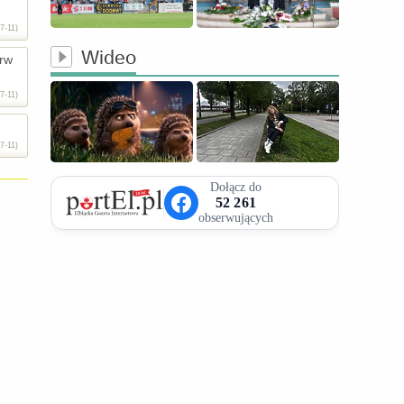
7-11)
Wideo
erw
7-11)
7-11)