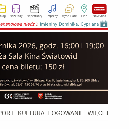
alog
Rozkłady
Repertuary
Imprezy
Hyde Park
Plan
NaWynos
niehandlowa niedz.)
, imieniny Dominika, Cypriana
8
PORT
KULTURA
LOGOWANIE
WIĘCEJ