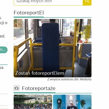
FotoreportEl
.
cji o
red.
...
wa
Zostań fotoreportElem
Z wnętrza autobusu (fot. Medium)
Fotoreportaże