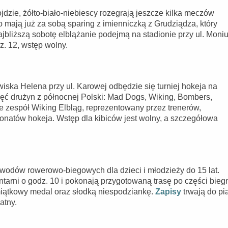
jdzie, żółto-biało-niebiescy rozegrają jeszcze kilka meczów
ają już za sobą sparing z imienniczką z Grudziądza, który
jbliższą sobotę elblążanie podejmą na stadionie przy ul. Moni
z. 12, wstęp wolny.
iska Helena przy ul. Karowej odbędzie się turniej hokeja na
ięć drużyn z północnej Polski: Mad Dogs, Wiking, Bombers,
e zespół Wiking Elbląg, reprezentowany przez trenerów,
atów hokeja. Wstęp dla kibiców jest wolny, a szczegółowa
wodów rowerowo-biegowych dla dzieci i młodzieży do 15 lat.
ntarni o godz. 10 i pokonają przygotowaną trasę po części bieg
iątkowy medal oraz słodką niespodziankę.
Zapisy
trwają do pi
atny.