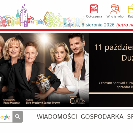
Ogłoszenia
Who is who
Kat
Sobota, 8 sierpnia 2026
(jutro 
WIADOMOŚCI
GOSPODARKA
S