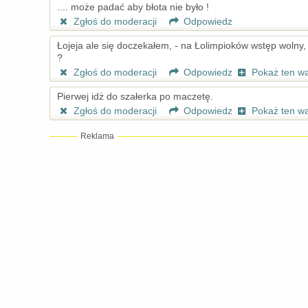
.... może padać aby błota nie było !
Zgłoś do moderacji
Odpowiedz
Łojeja ale się doczekałem, - na Łolimpioków wstęp wolny,
?
Zgłoś do moderacji
Odpowiedz
Pokaż ten w
Pierwej idż do szałerka po maczetę.
Zgłoś do moderacji
Odpowiedz
Pokaż ten w
Reklama