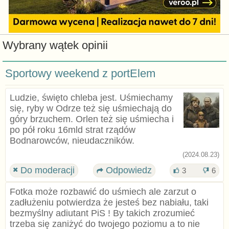
Wybrany wątek opinii
Sportowy weekend z portElem
Ludzie, święto chleba jest. Uśmiechamy
się, ryby w Odrze też się uśmiechają do
góry brzuchem. Orlen też się uśmiecha i
po pół roku 16mld strat rządów
Bodnarowców, nieudaczników.
(2024.08.23)
Do moderacji
Odpowiedz
3
6
Fotka może rozbawić do uśmiech ale zarzut o
zadłużeniu potwierdza że jesteś bez nabiału, taki
bezmyślny adiutant PiS ! By takich zrozumieć
trzeba się zaniżyć do twojego poziomu a to nie