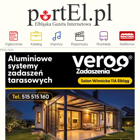
Ogłoszenia
Katalog
Imprezy
Repertuary
Rozkłady
NaWynos