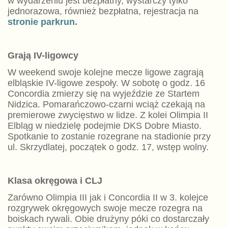
w wydarzeniu jest bezpłatny, wystarczy tylko
jednorazowa, również bezpłatna, rejestracja na
stronie parkrun.
Grają IV-ligowcy
W weekend swoje kolejne mecze ligowe zagrają
elbląskie IV-ligowe zespoły. W sobotę o godz. 16
Concordia zmierzy się na wyjeździe ze Startem
Nidzica. Pomarańczowo-czarni wciąż czekają na
premierowe zwycięstwo w lidze. Z kolei Olimpia II
Elbląg w niedzielę podejmie DKS Dobre Miasto.
Spotkanie to zostanie rozegrane na stadionie przy
ul. Skrzydlatej, początek o godz. 17, wstęp wolny.
Klasa okręgowa i CLJ
Zarówno Olimpia III jak i Concordia II w 3. kolejce
rozgrywek okręgowych swoje mecze rozegra na
boiskach rywali. Obie drużyny póki co dostarczały