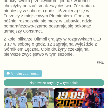
punkty swoim przeciwnikom, jednak w końcu
chciałyby poczuć smak zwycięstwa. Żółto-biało-
niebiescy w sobotę o godz. 16 zmierzą się w
Turznicy z miejscowym Płomieniem. Godzinę
później rozpocznie się mecz w Lubawie, gdzie
pomarańczowo-czarno postarają się pokonać
tamtejszy Constract.
Z kolei piłkarze Olimpii grający w rozgrywkach CLJ
u 17 w sobotę o godz. 12 zagrają na wyjeździe z
Górnikiem Łęczna. Obie drużyny czekają na
pierwsze zwycięstwo w tym sezonie.
red.
A moim zdaniem...
Najnowsze artykuły w tym dziale