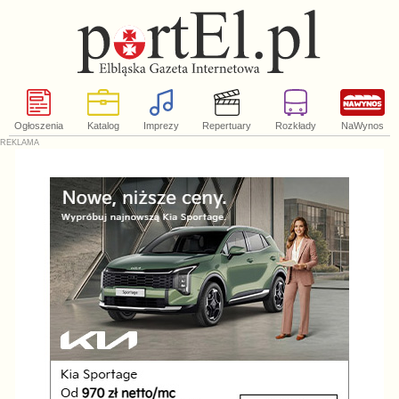
Ogłoszenia
Katalog
Imprezy
Repertuary
Rozkłady
NaWynos