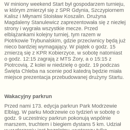
W miniony weekend Start był gospodarzem turnieju,
w którym zmierzył się z SPR Gdynia, Szczypiornem
Kalisz i Młynami Stoisław Koszalin. Drużyna
Magdaleny Stanulewicz zaprezentowała się z niezłej
strony i wygrała wszystkie mecze. Przed
elblążankami kolejny turniej, tym razem w
Piotrkowie Trybunalskim, gdzie przeciwnicy będą już
nieco bardziej wymagający. W piątek o godz. 15
zmierzą się z KPR Kobierzyce, w sobotę natomiast
o godz. 12:15 zagrają z MTS Żory, a o 15:15 z
Piotrcovią. Z kolei w niedzielę o godz. 19 podczas
Święta Chleba na scenie pod katedrą będzie miała
miejsce prezentacja przebudowanej drużyny Startu.
Wakacyjny parkrun
Przed nami 173. edycja parkrun Park Modrzewie
Elbląg. W parku Modrzewie co tydzień w sobotę o
godz. 9 uczestnicy parkrun pokonują wspólnie
marszem, truchtem i biegiem dystans 5 km. Udział