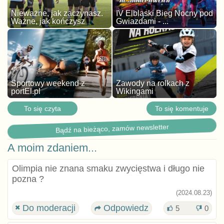
Nieważne, jak zaczynasz.
IV Elbląski Bieg Nocny pod
Ważne, jak kończysz
Gwiazdami - ...
Sportowy weekend z
Zawody na rolkach z
portEl.pl
Wikingami
To się czyta
To się komentuje
Bądź na bieżąco, zamów newsletter
A moim zdaniem...
Olimpia nie znana smaku zwycięstwa i długo nie
pozna ?
(2024.08.23)
Do moderacji
Odpowiedz
5
0