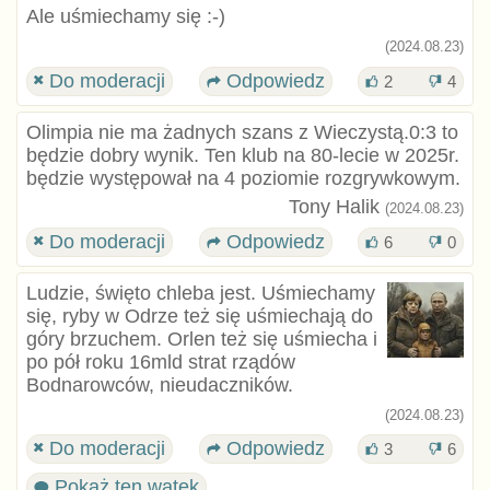
Ale uśmiechamy się :⁠-⁠)
(2024.08.23)
Do moderacji
Odpowiedz
2
4
Olimpia nie ma żadnych szans z Wieczystą.0:3 to
będzie dobry wynik. Ten klub na 80-lecie w 2025r.
będzie występował na 4 poziomie rozgrywkowym.
Tony Halik
(2024.08.23)
Do moderacji
Odpowiedz
6
0
Ludzie, święto chleba jest. Uśmiechamy
się, ryby w Odrze też się uśmiechają do
góry brzuchem. Orlen też się uśmiecha i
po pół roku 16mld strat rządów
Bodnarowców, nieudaczników.
(2024.08.23)
Do moderacji
Odpowiedz
3
6
Pokaż ten wątek