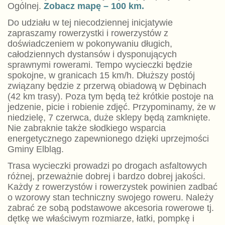
Ogólnej.
Zobacz mapę – 10
0
km
.
Do udziału w tej niecodziennej inicjatywie
zapraszamy rowerzystki i rowerzystów z
doświadczeniem w pokonywaniu długich,
całodziennych dystansów i dysponujących
sprawnymi rowerami. Tempo wycieczki będzie
spokojne, w granicach 15 km/h. Dłuższy postój
związany będzie z przerwą obiadową w Dębinach
(42 km trasy). Poza tym będą też krótkie postoje na
jedzenie, picie i robienie zdjęć. Przypominamy, że w
niedzielę, 7 czerwca, duże sklepy będą zamknięte.
Nie zabraknie także słodkiego wsparcia
energetycznego zapewnionego dzięki uprzejmości
Gminy Elbląg.
Trasa wycieczki prowadzi po drogach asfaltowych
różnej, przeważnie dobrej i bardzo dobrej jakości.
Każdy z rowerzystów i rowerzystek powinien zadbać
o wzorowy stan techniczny swojego roweru. Należy
zabrać ze sobą podstawowe akcesoria rowerowe tj.
dętkę we właściwym rozmiarze, łatki, pompkę i