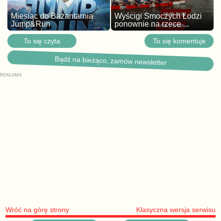
Miesiąc do Bażantarnia
Wyścigi Smoczych Łodzi
Jump&Run
ponownie na rzece ...
To się czyta
To się komentuje
Bądź na bieżąco, zamów newsletter
Wróć na górę strony
Klasyczna wersja serwisu