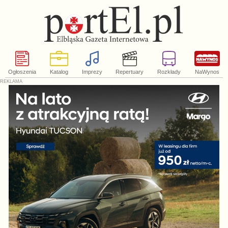
Ogłoszenia
Katalog
Imprezy
Repertuary
Rozkłady
NaWynos