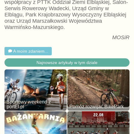
współpracy z PTTK Oddział Ziemi Elbląskiej, Salon-
Serwis Rowerowy Wadecki, Urząd Gminy w
Elblągu, Park Krajobrazowy Wysoczyzny Elbląskiej
oraz Urząd Marszałkowski Województwa
Warmińsko-Mazurskiego.
MOSiR
A moim zdaniem...
Najnowsze artykuły w tym dziale
Sportowy weekend z
portEl.pl
Pomóż rozwijać BikePark