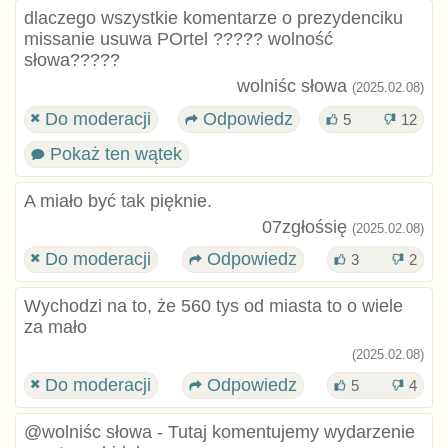
dlaczego wszystkie komentarze o prezydenciku
missanie usuwa POrtel ????? wolność
słowa?????
wolniśc słowa
(2025.02.08)
Do moderacji
Odpowiedz
5
12
Pokaż ten wątek
A miało być tak pięknie.
07zgłośsię
(2025.02.08)
Do moderacji
Odpowiedz
3
2
Wychodzi na to, że 560 tys od miasta to o wiele
za mało
(2025.02.08)
Do moderacji
Odpowiedz
5
4
@wolniśc słowa - Tutaj komentujemy wydarzenie