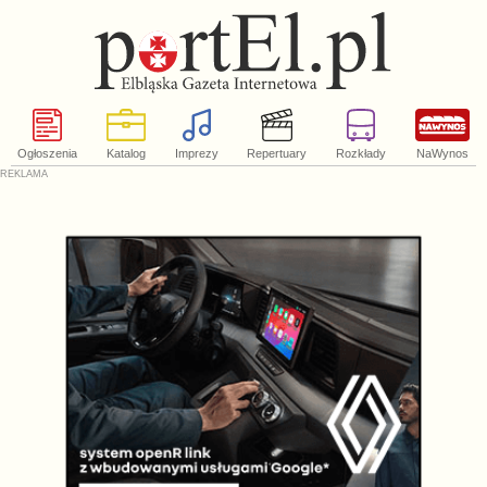
Ogłoszenia
Katalog
Imprezy
Repertuary
Rozkłady
NaWynos