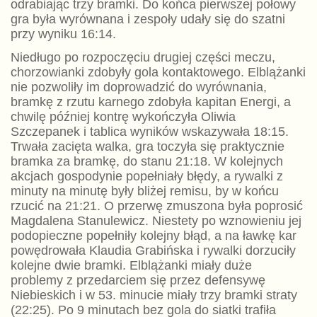
odrabiając trzy bramki. Do końca pierwszej połowy
gra była wyrównana i zespoły udały się do szatni
przy wyniku 16:14.
Niedługo po rozpoczęciu drugiej części meczu,
chorzowianki zdobyły gola kontaktowego. Elblążanki
nie pozwoliły im doprowadzić do wyrównania,
bramkę z rzutu karnego zdobyła kapitan Energi, a
chwilę później kontrę wykończyła Oliwia
Szczepanek i tablica wyników wskazywała 18:15.
Trwała zacięta walka, gra toczyła się praktycznie
bramka za bramkę, do stanu 21:18. W kolejnych
akcjach gospodynie popełniały błędy, a rywalki z
minuty na minutę były bliżej remisu, by w końcu
rzucić na 21:21. O przerwę zmuszona była poprosić
Magdalena Stanulewicz. Niestety po wznowieniu jej
podopieczne popełniły kolejny błąd, a na ławkę kar
powędrowała Klaudia Grabińska i rywalki dorzuciły
kolejne dwie bramki. Elblążanki miały duże
problemy z przedarciem się przez defensywę
Niebieskich i w 53. minucie miały trzy bramki straty
(22:25). Po 9 minutach bez gola do siatki trafiła