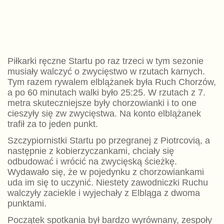
Piłkarki ręczne Startu po raz trzeci w tym sezonie
musiały walczyć o zwycięstwo w rzutach karnych.
Tym razem rywalem elblążanek była Ruch Chorzów,
a po 60 minutach walki było 25:25. W rzutach z 7.
metra skuteczniejsze były chorzowianki i to one
cieszyły się zw zwycięstwa. Na konto elblążanek
trafił za to jeden punkt.
Szczypiornistki Startu po przegranej z Piotrcovią, a
następnie z kobierzyczankami, chciały się
odbudować i wrócić na zwycięską ścieżkę.
Wydawało się, że w pojedynku z chorzowiankami
uda im się to uczynić. Niestety zawodniczki Ruchu
walczyły zaciekle i wyjechały z Elbląga z dwoma
punktami.
Początek spotkania był bardzo wyrównany, zespoły