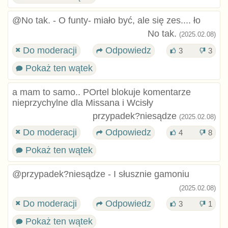
@No tak. - O funty- miało być, ale się zes.... ło
No tak.
(2025.02.08)
Do moderacji
Odpowiedz
3
3
Pokaż ten wątek
a mam to samo.. POrtel blokuje komentarze
nieprzychylne dla Missana i Wcisły
przypadek?niesądze
(2025.02.08)
Do moderacji
Odpowiedz
4
8
Pokaż ten wątek
@przypadek?niesądze - I słusznie gamoniu
(2025.02.08)
Do moderacji
Odpowiedz
3
1
Pokaż ten wątek