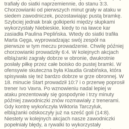
trafiały do siatki naprzemiennie, do stanu 3:3.
Chorzowianki od pierwszych minut grały w ataku w
siedem zawodniczek, pozostawiając pustą bramkę.
Szybciej jednak brak golkiperki między słupkami
wykorzystały Niebieskie, kiedy to na ławce kar
zasiadła Paulina Peplińska. Wtedy do siatki trafiła
Marta Gęga, wyprowadzając swój zespół na
pierwsze w tym meczu prowadzenie. Chwilę później
chorzowianki prowadziły 6:4. W kolejnych akcjach
elblążanki zagrały dobrze w obronie, dwukrotnie
posłały piłkę przez całe boisko do pustej bramki. W
ofensywie skuteczna była Klaudia Grabińska, która
spisywała się też bardzo dobrze w grze obronnej. W
18. minucie Start prowadził 10:7 i o przerwę poprosił
trener Ivo Vavra. Po wznowieniu nadal lepiej w
ataku prezentowały się gospodynie i trzy minuty
później zawodniczki znów rozmawiały z trenerami.
Gdy kontrę wykończyła Wiktoria Tarczyluk,
elblążanki odskoczyły już na sześć goli (14:8).
Niestety w kolejnych akcjach nasze zawodniczki
popełniały błędy, a rywalki to wykorzystały