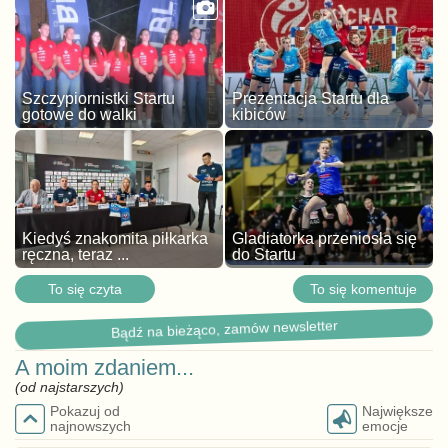
Szczypiornistki Startu
Prezentacja Startu dla
gotowe do walki
kibiców
Kiedyś znakomita piłkarka
Gladiatorka przeniosła się
ręczna, teraz ...
do Startu
To się czyta
To się komentuje
Bądź na bieżąco, zamów newsletter
A moim zdaniem...
(od najstarszych)
Pokazuj od
Największe
najnowszych
emocje