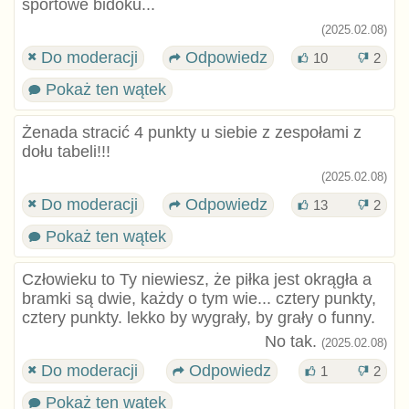
sportowe bidoku...
(2025.02.08)
Do moderacji
Odpowiedz
10
2
Pokaż ten wątek
Żenada stracić 4 punkty u siebie z zespołami z
dołu tabeli!!!
(2025.02.08)
Do moderacji
Odpowiedz
13
2
Pokaż ten wątek
Człowieku to Ty niewiesz, że piłka jest okrągła a
bramki są dwie, każdy o tym wie... cztery punkty,
cztery punkty. lekko by wygrały, by grały o funny.
No tak.
(2025.02.08)
Do moderacji
Odpowiedz
1
2
Pokaż ten wątek