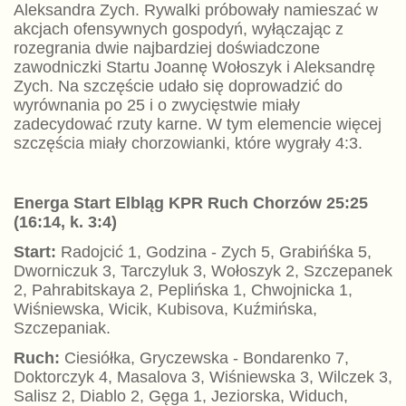
Aleksandra Zych. Rywalki próbowały namieszać w
akcjach ofensywnych gospodyń, wyłączając z
rozegrania dwie najbardziej doświadczone
zawodniczki Startu Joannę Wołoszyk i Aleksandrę
Zych. Na szczęście udało się doprowadzić do
wyrównania po 25 i o zwycięstwie miały
zadecydować rzuty karne. W tym elemencie więcej
szczęścia miały chorzowianki, które wygrały 4:3.
Energa Start Elbląg KPR Ruch Chorzów 25:25
(16:14, k. 3:4)
Start:
Radojcić 1, Godzina - Zych 5, Grabińśka 5,
Dworniczuk 3, Tarczyluk 3, Wołoszyk 2, Szczepanek
2, Pahrabitskaya 2, Peplińska 1, Chwojnicka 1,
Wiśniewska, Wicik, Kubisova, Kuźmińska,
Szczepaniak.
Ruch:
Ciesiółka, Gryczewska - Bondarenko 7,
Doktorczyk 4, Masalova 3, Wiśniewska 3, Wilczek 3,
Salisz 2, Diablo 2, Gęga 1, Jeziorska, Widuch,