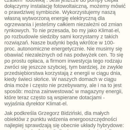
dołączymy instalację fotowoltaiczną, możemy mówić
o prawdziwej symbiozie. Wykorzystujemy naszą
własną wytworzoną energię elektryczną dla
ogrzewania i jesteśmy całkiem niezależni od zmian
rynkowych. To nie przesada, bo my jako Klimat-el,
po rozbudowie siedziby sami korzystamy z takich
rozwiązań. Nasze budynki będą wkrótce w 100-
proc. autonomiczne energetycznie. Nie musimy się
obawiać niezależnych od nas podwyżek cen. To się
po prostu opłaca, a firmom inwestycja tego rodzaju
zwróci się jeszcze szybciej, tym bardziej, że zwykle
przedsiębiorstwa korzystają z energii w ciągu dnia,
kiedy świeci słońce. W naszych domach w ciągu
dnia może i często nie przebywamy, ale i na to jest
sposób: można zainwestować w magazyny energii,
które teraz często są wspierane dotacjami -
wyjaśnia dyrektor Klimat-el.
Jak podkreśla Grzegorz Bidziński, dla małych
obiektów z punktu widzenia energooszczędności
najlepiej sprawdzają się obecnie układy hybrydowe: