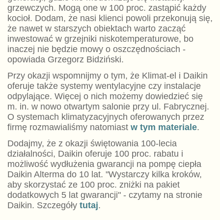
grzewczych. Mogą one w 100 proc. zastąpić każdy
kocioł. Dodam, że nasi klienci powoli przekonują się,
że nawet w starszych obiektach warto zacząć
inwestować w grzejniki niskotemperaturowe, bo
inaczej nie będzie mowy o oszczędnościach -
opowiada Grzegorz Bidziński.
Przy okazji wspomnijmy o tym, że Klimat-el i Daikin
oferuje także systemy wentylacyjne czy instalacje
odpylające. Więcej o nich możemy dowiedzieć się
m. in. w nowo otwartym salonie przy ul. Fabrycznej.
O systemach klimatyzacyjnych oferowanych przez
firmę rozmawialiśmy natomiast
w tym materiale
.
Dodajmy, że z okazji świętowania 100-lecia
działalności, Daikin oferuje 100 proc. rabatu i
możliwość wydłużenia gwarancji na pompę ciepła
Daikin Alterma do 10 lat. "Wystarczy kilka kroków,
aby skorzystać ze 100 proc. zniżki na pakiet
dodatkowych 5 lat gwarancji" - czytamy na stronie
Daikin. Szczegóły
tutaj
.