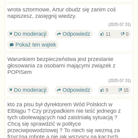
wrota sztormowe, Artur obudz się zanim coś
napiszesz, zasięgnij wiedzy.
(2025.07.31)
Do moderacji
Odpowiedz
11
0
Pokaż ten wątek
Warunkiem bezpieczeństwa jest przestanie
głosowania za osobami mającymi związek z
POPiSem
(2025.07.31)
Do moderacji
Odpowiedz
9
15
kto za pisu był dyrektorem Wód Polskich w
Elblągu ? Czy przypadkiem nie teść jednego z
tych ubolewających nad zaistniałą sytuacją ?
Chcą się sprawdzić w polityce
przeciwpowodziowej ? To niech się wezmą za
fizyczną robotę a nie jak wszyscy na kaczych