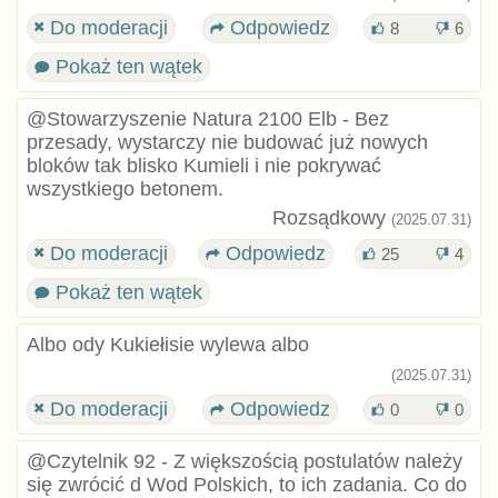
Do moderacji
Odpowiedz
8
6
Pokaż ten wątek
@Stowarzyszenie Natura 2100 Elb - Bez
przesady, wystarczy nie budować już nowych
bloków tak blisko Kumieli i nie pokrywać
wszystkiego betonem.
Rozsądkowy
(2025.07.31)
Do moderacji
Odpowiedz
25
4
Pokaż ten wątek
Albo ody Kukiełisie wylewa albo
(2025.07.31)
Do moderacji
Odpowiedz
0
0
@Czytelnik 92 - Z większością postulatów należy
się zwrócić d Wod Polskich, to ich zadania. Co do