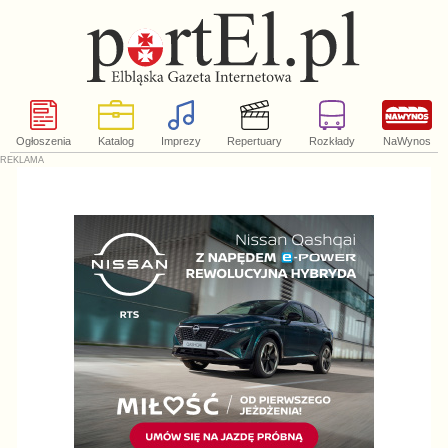
Ogłoszenia
Katalog
Imprezy
Repertuary
Rozkłady
NaWynos