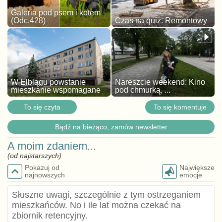
Galeria pod psem i kotem
(Odc.428)
Czas na quiz. Remontowy
W Elblągu powstanie
Nareszcie weekend: Kino
mieszkanie wspomagane
pod chmurką, ...
To się czyta
To się komentuje
Bądź na bieżąco, zamów newsletter
A moim zdaniem...
(od najstarszych)
Pokazuj od
Największe
najnowszych
emocje
Słuszne uwagi, szczególnie z tym ostrzeganiem
mieszkańców. No i ile lat można czekać na
zbiornik retencyjny.