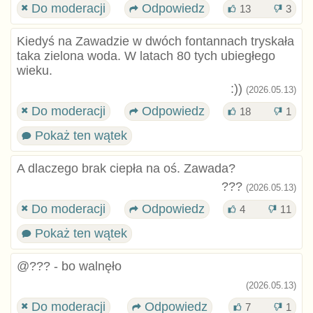
Do moderacji
Odpowiedz
13
3
Kiedyś na Zawadzie w dwóch fontannach tryskała
taka zielona woda. W latach 80 tych ubiegłego
wieku.
:))
(2026.05.13)
Do moderacji
Odpowiedz
18
1
Pokaż ten wątek
A dlaczego brak ciepła na oś. Zawada?
???
(2026.05.13)
Do moderacji
Odpowiedz
4
11
Pokaż ten wątek
@??? - bo walnęło
(2026.05.13)
Do moderacji
Odpowiedz
7
1