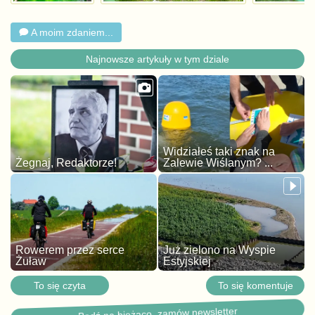
A moim zdaniem...
Najnowsze artykuły w tym dziale
Widziałeś taki znak na
Żegnaj, Redaktorze!
Zalewie Wiślanym? ...
Rowerem przez serce
Już zielono na Wyspie
Żuław
Estyjskiej
To się czyta
To się komentuje
Bądź na bieżąco, zamów newsletter