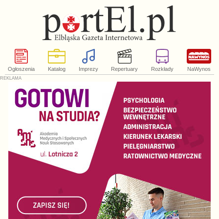
Ogłoszenia
Katalog
Imprezy
Repertuary
Rozkłady
NaWynos