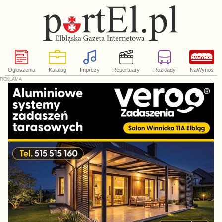
Ogłoszenia
Katalog
Imprezy
Repertuary
Rozkłady
NaWynos