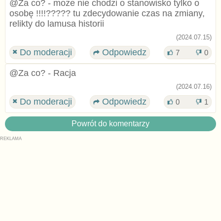
@Za co? - może nie chodzi o stanowisko tylko o
osobę !!!!????? tu zdecydowanie czas na zmiany,
relikty do lamusa historii
(2024.07.15)
Do moderacji
Odpowiedz
7
0
@Za co? - Racja
(2024.07.16)
Do moderacji
Odpowiedz
0
1
Powrót do komentarzy