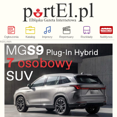
Ogłoszenia
Katalog
Imprezy
Repertuary
Rozkłady
NaWynos