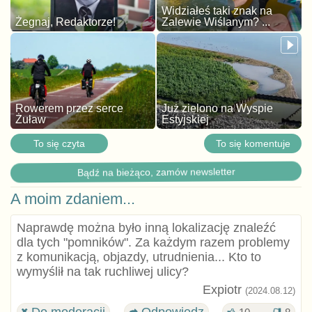
Widziałeś taki znak na
Żegnaj, Redaktorze!
Zalewie Wiślanym? ...
Rowerem przez serce
Już zielono na Wyspie
Żuław
Estyjskiej
To się czyta
To się komentuje
Bądź na bieżąco, zamów newsletter
A moim zdaniem...
Naprawdę można było inną lokalizację znaleźć
dla tych "pomników". Za każdym razem problemy
z komunikacją, objazdy, utrudnienia... Kto to
wymyślił na tak ruchliwej ulicy?
Expiotr
(2024.08.12)