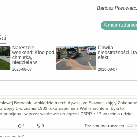
Bartosz Piwowarc
A moim zdaniem
ści
Nareszcie
Chwila
weekend: Kino pod
nieostrożności i ta
chmurką,
efekt
niedziela w
2026-08-07
2026-08-07
olowej Bernolak, w składzie trzech dywizji, ze Słowacji zajęły Zakopane
 do wojny 1 września 1939 roku wspólnie z Wehrmachtem. Była to
est pomijany i w przeciwieństwie do agresji ZSRR z 17 września udział
1
0
Też smutna rocznica
(2024-0
iada wam to?