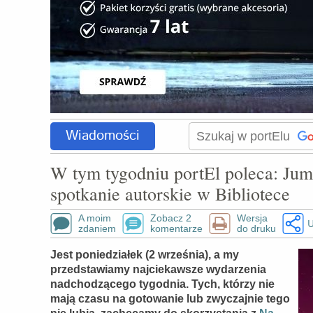
Wiadomości
W tym tygodniu portEl poleca: Ju
spotkanie autorskie w Bibliotece
A moim
Zobacz 2
Wersja
U
zdaniem
komentarze
do druku
Jest poniedziałek (2 września), a my
przedstawiamy najciekawsze wydarzenia
nadchodzącego tygodnia. Tych, którzy nie
mają czasu na gotowanie lub zwyczajnie tego