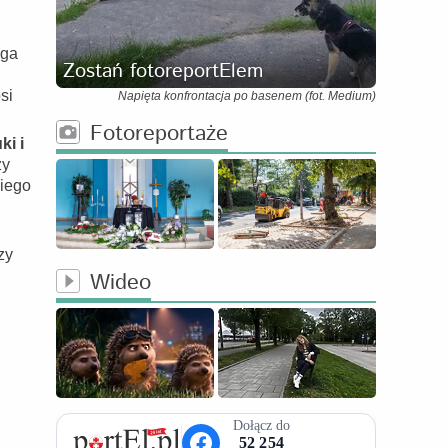
ega
Zostań fotoreportElem
si
Napięta konfrontacja po basenem (fot. Medium)
Fotoreportaże
ki i
zy
iego
zy
Wideo