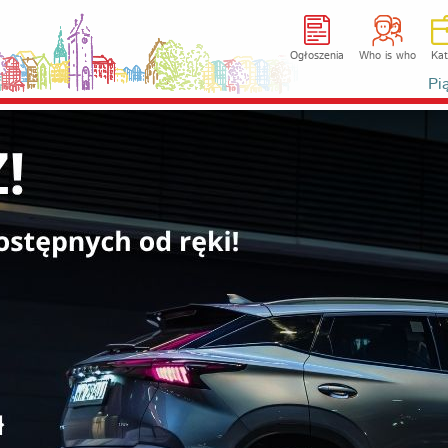
Ogłoszenia
Who is who
Kat
Pi