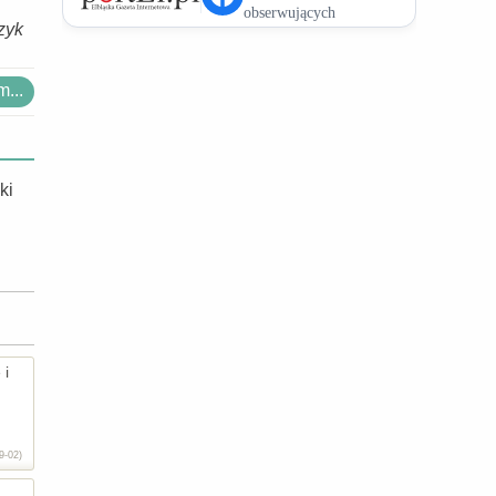
zyk
...
ki
 i
9-02)