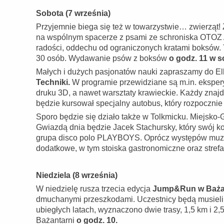
Sobota (7 września)
Przyjemnie biega się też w towarzystwie… zwierząt
na wspólnym spacerze z psami ze schroniska OTOZ A
radości, oddechu od ograniczonych kratami boksów. T
30 osób. Wydawanie psów z boksów
o godz. 11 w 
Małych i dużych pasjonatów nauki zapraszamy do E
Techniki.
W programie przewidziane są m.in. eksper
druku 3D, a nawet warsztaty krawieckie. Każdy znajd
będzie kursował specjalny autobus, który rozpocznie 
Sporo będzie się działo także w Tolkmicku. Miejsko
Gwiazdą dnia będzie Jacek Stachursky, który swój k
grupa disco polo PLAYBOYS. Oprócz występów muzyc
dodatkowe, w tym stoiska gastronomiczne oraz stref
Niedziela (8 września)
W niedzielę rusza trzecia edycja
Jump&Run w Baża
dmuchanymi przeszkodami. Uczestnicy będą musieli po
ubiegłych latach, wyznaczono dwie trasy, 1,5 km i 2
Bażantarni
o godz. 10.