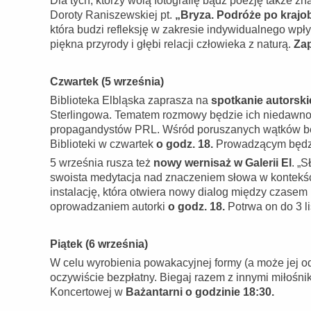
Dla tych, którzy wolą fotografię bądź poezję także 
Doroty Raniszewskiej pt.
„Bryza. Podróże po krajob
która budzi refleksję w zakresie indywidualnego wp
piękna przyrody i głębi relacji człowieka z naturą.
Zap
Czwartek (5 września)
Biblioteka Elbląska zaprasza na
spotkanie autorsk
Sterlingowa. Tematem rozmowy będzie ich niedawno
propagandystów PRL. Wśród poruszanych wątków będ
Biblioteki w czwartek
o godz. 18.
Prowadzącym będzi
5 września rusza też
nowy wernisaż w Galerii El
. „
swoista medytacja nad znaczeniem słowa w kontekśc
instalację, która otwiera nowy dialog między czase
oprowadzaniem autorki
o godz. 18.
Potrwa on do 3 l
Piątek (6 września)
W celu wyrobienia powakacyjnej formy (a może jej 
oczywiście bezpłatny. Biegaj razem z innymi miłośnik
Koncertowej w
Bażantarni o godzinie 18:30.