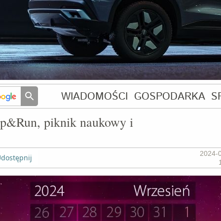
WIADOMOŚCI
GOSPODARKA
S
mp&Run, piknik naukowy i
2024-
dostępnij