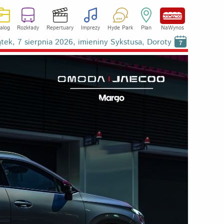
alog
Rozkłady
Repertuary
Imprezy
Hyde Park
Plan
NaWynos
ątek, 7 sierpnia 2026, imieniny Sykstusa, Doroty
7