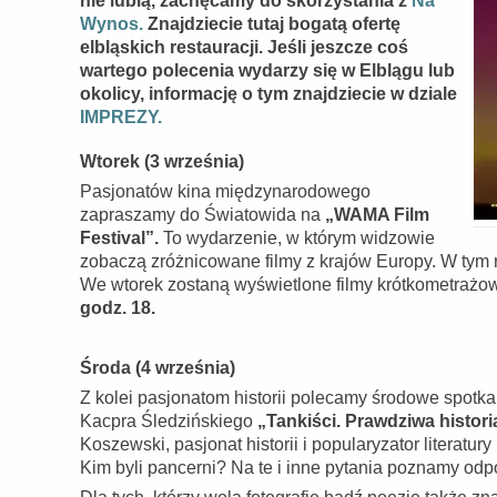
nie lubią, zachęcamy do skorzystania z
Na
Wynos.
Znajdziecie tutaj bogatą ofertę
elbląskich restauracji. Jeśli jeszcze coś
wartego polecenia wydarzy się w Elblągu lub
okolicy, informację o tym znajdziecie w dziale
IMPREZY.
Wtorek (3 września)
Pasjonatów kina międzynarodowego
zapraszamy do Światowida na
„WAMA Film
Festival”.
To wydarzenie, w którym widzowie
zobaczą zróżnicowane filmy z krajów Europy. W tym ro
We wtorek zostaną wyświetlone filmy krótkometrażo
godz. 18.
Środa (4 września)
Z kolei pasjonatom historii polecamy środowe spotka
Kacpra Śledzińskiego
„Tankiści. Prawdziwa histor
Koszewski, pasjonat historii i popularyzator literatu
Kim byli pancerni? Na te i inne pytania poznamy odp