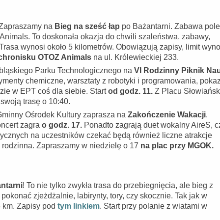
! Zapraszamy na
Bieg na sześć łap
po Bażantarni. Zabawa pol
nimals. To doskonała okazja do chwili szaleństwa, zabawy,
rasa wynosi około 5 kilometrów. Obowiązują zapisy, limit wyno
schronisku OTOZ Animals
na ul. Królewieckiej 233.
lbląskiego Parku Technologicznego na
VI Rodzinny Piknik Nau
ymenty chemiczne, warsztaty z robotyki i programowania, poka
zie w EPT coś dla siebie. Start
od godz. 11.
Z Placu Słowiańsk
swoją trasę o 10:40.
-Gminny Ośrodek Kultury zaprasza na
Zakończenie Wakacji
.
oncert zagra
o godz. 17.
Ponadto zagrają duet wokalny AireS, c
znych na uczestników czekać będą również liczne atrakcje
a rodzinna. Zapraszamy w niedzielę o 17
na plac przy MGOK.
ntarni
! To nie tylko zwykła trasa do przebiegnięcia, ale bieg z
konać zjeżdżalnie, labirynty, tory, czy skocznie. Tak jak w
,5 km. Zapisy pod
tym linkiem
. Start przy polanie z wiatami w