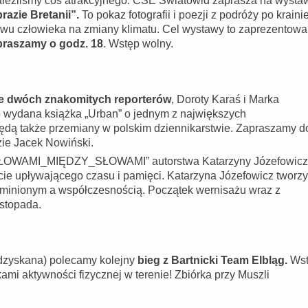
znaleźliśmy coś atrakcyjnego. CSE Światowid zaprasza na wysta
razie Bretanii”.
To pokaz fotografii i poezji z podróży po krainie
ływu człowieka na zmiany klimatu. Cel wystawy to zaprezentowa
raszamy o godz. 18
. Wstęp wolny.
ie dwóch znakomitych reporterów
, Doroty Karaś i Marka
 wydana książka „Urban” o jednym z największych
ą także przemiany w polskim dziennikarstwie. Zapraszamy d
e Jacek Nowiński.
SŁOWAMI_MIĘDZY_SŁOWAMI” autorstwa Katarzyny Józefowicz
ie upływającego czasu i pamięci. Katarzyna Józefowicz tworzy
m minionym a współczesnością. Początek wernisażu wraz z
istopada.
odzyskana) polecamy kolejny
bieg z Bartnicki Team Elbląg.
Ws
ami aktywności fizycznej w terenie! Zbiórka przy Muszli