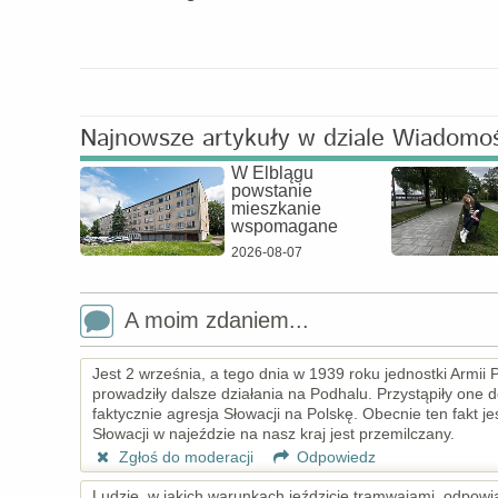
Najnowsze artykuły w dziale Wiadomo
W Elblągu
powstanie
mieszkanie
wspomagane
2026-08-07
A moim zdaniem...
Jest 2 września, a tego dnia w 1939 roku jednostki Armii P
prowadziły dalsze działania na Podhalu. Przystąpiły one
faktycznie agresja Słowacji na Polskę. Obecnie ten fakt j
Słowacji w najeździe na nasz kraj jest przemilczany.
Zgłoś do moderacji
Odpowiedz
Ludzie, w jakich warunkach jeździcie tramwajami, odpow