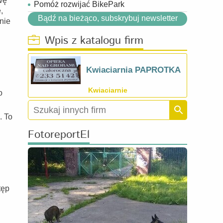
wę
Pomóż rozwijać BikePark
,
Bądź na bieżąco, subskrybuj newsletter
nie
Wpis z katalogu firm
Kwiaciarnia PAPROTKA
Kwiaciarnie
o
. To
FotoreportEl
tęp