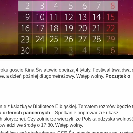
ku goście Kina Światowid obejrzą 4 tytuły. Festiwal trwa dwa 
we, a dzień później długometrażowy. Wstęp wolny.
Początek o
nie z książką w Bibliotece Elbląskiej. Tematem rozmów będzie t
ia czterech pancernych”.
Spotkanie poprowadzi Łukasz
ry historycznej. Czy żołnierze wierzyli, że Polska odzyska wolnoś
owiedzi we środę o 17:30. Wstęp wolny.