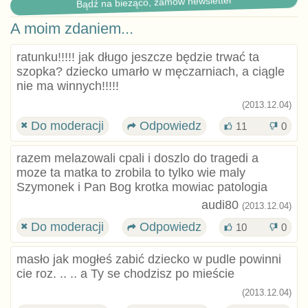
Bądź na bieżąco, zamów newsletter
A moim zdaniem...
ratunku!!!!! jak długo jeszcze będzie trwać ta
szopka? dziecko umarło w męczarniach, a ciągle
nie ma winnych!!!!!
(2013.12.04)
Do moderacji
Odpowiedz
11
0
razem melazowali cpali i doszlo do tragedi a
moze ta matka to zrobila to tylko wie maly
Szymonek i Pan Bog krotka mowiac patologia
audi80
(2013.12.04)
Do moderacji
Odpowiedz
10
0
masło jak mogłeś zabić dziecko w pudle powinni
cie roz. .. .. a Ty se chodzisz po mieście
(2013.12.04)