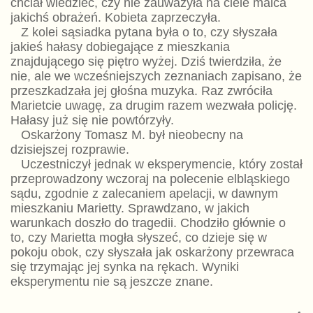
chciał wiedzieć, czy nie zauważyła na ciele malca
jakichś obrażeń. Kobieta zaprzeczyła.
Z kolei sąsiadka pytana była o to, czy słyszała
jakieś hałasy dobiegające z mieszkania
znajdującego się piętro wyżej. Dziś twierdziła, że
nie, ale we wcześniejszych zeznaniach zapisano, że
przeszkadzała jej głośna muzyka. Raz zwróciła
Marietcie uwagę, za drugim razem wezwała policję.
Hałasy już się nie powtórzyły.
Oskarżony Tomasz M. był nieobecny na
dzisiejszej rozprawie.
Uczestniczył jednak w eksperymencie, który został
przeprowadzony wczoraj na polecenie elbląskiego
sądu, zgodnie z zalecaniem apelacji, w dawnym
mieszkaniu Marietty. Sprawdzano, w jakich
warunkach doszło do tragedii. Chodziło głównie o
to, czy Marietta mogła słyszeć, co dzieje się w
pokoju obok, czy słyszała jak oskarżony przewraca
się trzymając jej synka na rękach. Wyniki
eksperymentu nie są jeszcze znane.