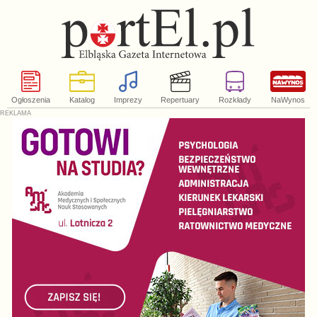
Ogłoszenia
Katalog
Imprezy
Repertuary
Rozkłady
NaWynos