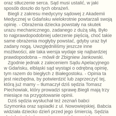
oraz stłuczenie serca. Sąd musi ustalić, w jaki
sposób doszło do tych obrażeń.
Biegli z zakresu medycyny sądowej z Akademii
Medycznej w Gdańsku wielokrotnie powtarzali swoją
opinię. - Obrażenia dziecka powstały na skutek
urazu mechanicznego, zadanego z dużą siłą. Było
to najprawdopodobniej uderzenie pięścią, choć takie
same obrażenia mogłyby powstać, gdyby uraz był
zadany nogą. Uwzględniliśmy jeszcze inne
możliwości, ale taka wersja wydaje się najbardziej
prawdopodobna – mówił dr Zbigniew Jankowski.
Zgodnie jednak z zaleceniem Sądu Apelacyjnego
w Gdańsku, elbląski sąd wystąpi o odrębną opinię,
tym razem do biegłych z Białegostoku. - Opinia ta
jest niezbędna, by potwierdzić lub zaprzeczyć tej,
którą już mamy – tłumaczył dziś sędzia Tomasz
Piechowiak, który prowadzi sprawę.Biegli mają trzy
miesiące na przygotowanie opinii.
Dziś sędzia wysłuchał też zeznań babci
Szymonka oraz sąsiadki z ul. Nowowiejskiej. Babcia
widziała dziecko dzień przed jego śmiercią. Sędzia