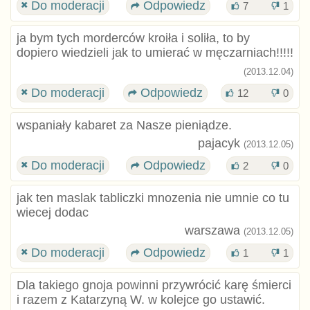
Do moderacji
Odpowiedz
7
1
ja bym tych morderców kroiła i soliła, to by
dopiero wiedzieli jak to umierać w męczarniach!!!!!
(2013.12.04)
Do moderacji
Odpowiedz
12
0
wspaniały kabaret za Nasze pieniądze.
pajacyk
(2013.12.05)
Do moderacji
Odpowiedz
2
0
jak ten maslak tabliczki mnozenia nie umnie co tu
wiecej dodac
warszawa
(2013.12.05)
Do moderacji
Odpowiedz
1
1
Dla takiego gnoja powinni przywrócić karę śmierci
i razem z Katarzyną W. w kolejce go ustawić.