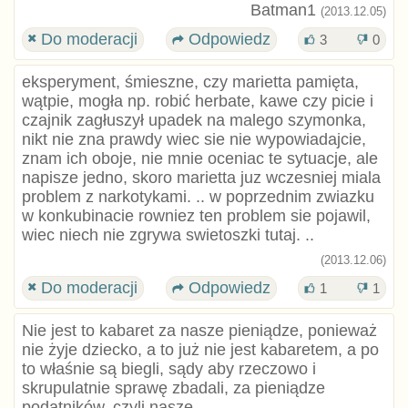
Batman1
(2013.12.05)
Do moderacji
Odpowiedz
3
0
eksperyment, śmieszne, czy marietta pamięta,
wątpie, mogła np. robić herbate, kawe czy picie i
czajnik zagłuszył upadek na malego szymonka,
nikt nie zna prawdy wiec sie nie wypowiadajcie,
znam ich oboje, nie mnie oceniac te sytuacje, ale
napisze jedno, skoro marietta juz wczesniej miala
problem z narkotykami. .. w poprzednim zwiazku
w konkubinacie rowniez ten problem sie pojawil,
wiec niech nie zgrywa swietoszki tutaj. ..
(2013.12.06)
Do moderacji
Odpowiedz
1
1
Nie jest to kabaret za nasze pieniądze, ponieważ
nie żyje dziecko, a to już nie jest kabaretem, a po
to właśnie są biegli, sądy aby rzeczowo i
skrupulatnie sprawę zbadali, za pieniądze
podatników, czyli nasze.