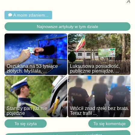
A
A moim zdaniem...
Najnowsze artykuły w tym dziale
Oszukana na 53 tysiące
Luksusowa posiadłość,
złotych. Myślała, ...
publiczne pieniądze, ...
Starszy pan już nie
Wrócił znad rzeki bez brata.
pojedzie
Teraz trafił ...
To się czyta
To się komentuje