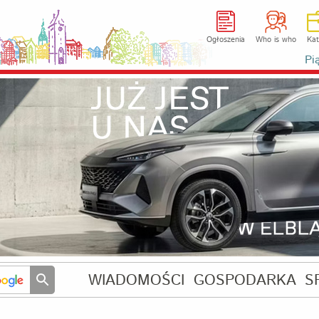
Ogłoszenia
Who is who
Kat
Pi
WIADOMOŚCI
GOSPODARKA
S