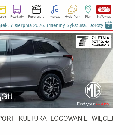
alog
Rozkłady
Repertuary
Imprezy
Hyde Park
Plan
NaWynos
ątek, 7 sierpnia 2026, imieniny Sykstusa, Doroty
7
PORT
KULTURA
LOGOWANIE
WIĘCEJ