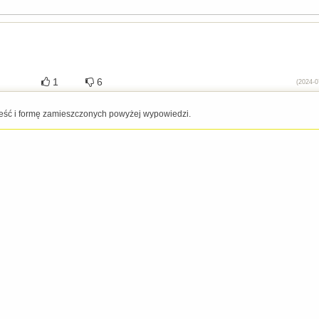
1
6
(2024-0
eść i formę zamieszczonych powyżej wypowiedzi.