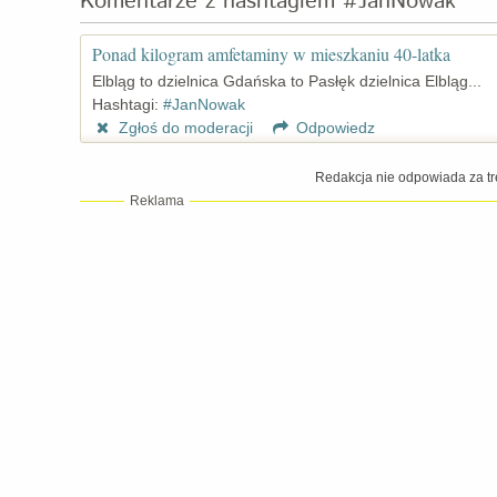
Komentarze z hashtagiem #JanNowak
Ponad kilogram amfetaminy w mieszkaniu 40-latka
Elbląg to dzielnica Gdańska to Pasłęk dzielnica Elbląg...
Hashtagi:
#JanNowak
Zgłoś do moderacji
Odpowiedz
Redakcja nie odpowiada za tr
Reklama