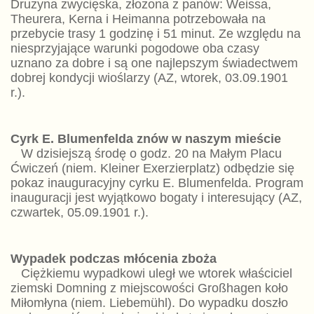
Drużyna zwycięska, złożona z panów: Weissa,
Theurera, Kerna i Heimanna potrzebowała na
przebycie trasy 1 godzinę i 51 minut. Ze względu na
niesprzyjające warunki pogodowe oba czasy
uznano za dobre i są one najlepszym świadectwem
dobrej kondycji wioślarzy (AZ, wtorek, 03.09.1901
r.).
Cyrk E. Blumenfelda znów w naszym mieście
W dzisiejszą środę o godz. 20 na Małym Placu
Ćwiczeń (niem. Kleiner Exerzierplatz) odbędzie się
pokaz inauguracyjny cyrku E. Blumenfelda. Program
inauguracji jest wyjątkowo bogaty i interesujący (AZ,
czwartek, 05.09.1901 r.).
Wypadek podczas młócenia zboża
Ciężkiemu wypadkowi uległ we wtorek właściciel
ziemski Domning z miejscowości Großhagen koło
Miłomłyna (niem. Liebemühl). Do wypadku doszło