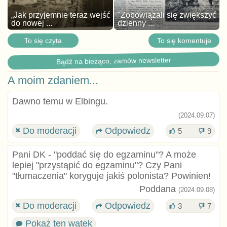
„Jak przyjemnie teraz wejść
"Zobowiązali się zwiększyć
do nowej ...
dzienny ...
To się czyta
To się komentuje
Bądź na bieżąco, zamów newsletter
A moim zdaniem...
Dawno temu w Elbingu.
(2024.09.07)
Do moderacji
Odpowiedz
5
9
Pani DK - "poddać się do egzaminu"? A może
lepiej "przystąpić do egzaminu"? Czy Pani
"tłumaczenia" koryguje jakiś polonista? Powinien!
Poddana
(2024.09.08)
Do moderacji
Odpowiedz
3
7
Pokaż ten wątek