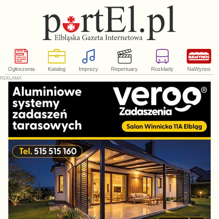
Ogłoszenia
Katalog
Imprezy
Repertuary
Rozkłady
NaWynos