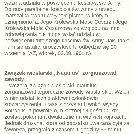
wezmą udziału w poświęceniu kościoła św. Anny.
Do rady parafialnej kościoła św. Anny z urzędu
marszałka dworu wpłynęło pismo, w którym
oznajmiono, iż Jego Królewska Mość Cesarz i Jego
Królewska Mość Cesarzowa ze względu na inne
zobowiązania nie mogą wziąć udziału w
poświęceniu tutejszego kościoła św. Anny. Jak udało
nam się ustalić, uroczystość ta odbędzie się 20
września (AZ, wtorek, 03.09.1901 r.).
Związek wioślarski „Nautilus” zorganizował
zawody
Wczoraj związek wioślarski „Nautilus”
zorganizował tegoroczne zawody wioślarskie. Wzięli
w nim udział licznie aktywni członkowie
stowarzyszenia. Trasa z przystani, wokół wyspy
Bollwerk i z powrotem, o łącznej długości 22 km,
została pokonana dwukrotnie na wielkich kajakach.
Jednak drużyna, która od początku uważana była za
faworyta, przegrała z czasem 1 godziny 53 minut.