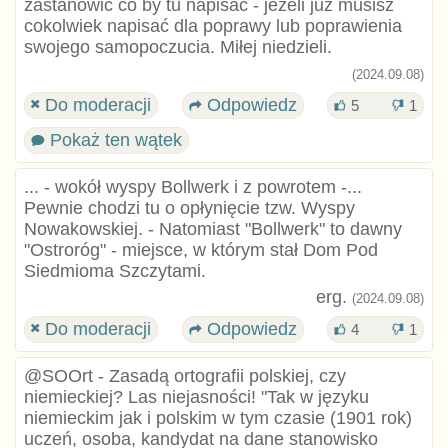
zastanowić co by tu napisać - jeżeli już musisz
cokolwiek napisać dla poprawy lub poprawienia
swojego samopoczucia. Miłej niedzieli.
(2024.09.08)
Do moderacji
Odpowiedz
5
1
Pokaż ten wątek
... - wokół wyspy Bollwerk i z powrotem -...
Pewnie chodzi tu o opłynięcie tzw. Wyspy
Nowakowskiej. - Natomiast "Bollwerk" to dawny
"Ostroróg" - miejsce, w którym stał Dom Pod
Siedmioma Szczytami.
erg.
(2024.09.08)
Do moderacji
Odpowiedz
4
1
@SOOrt - Zasadą ortografii polskiej, czy
niemieckiej? Las niejasności! "Tak w języku
niemieckim jak i polskim w tym czasie (1901 rok)
uczeń, osoba, kandydat na dane stanowisko