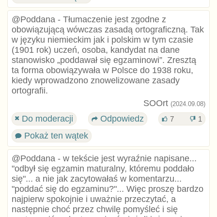
@Poddana - Tłumaczenie jest zgodne z
obowiązującą wówczas zasadą ortograficzną. Tak
w języku niemieckim jak i polskim w tym czasie
(1901 rok) uczeń, osoba, kandydat na dane
stanowisko „poddawał się egzaminowi”. Zresztą
ta forma obowiązywała w Polsce do 1938 roku,
kiedy wprowadzono znowelizowane zasady
ortografii.
SOOrt
(2024.09.08)
Do moderacji
Odpowiedz
7
1
Pokaż ten wątek
@Poddana - w tekście jest wyraźnie napisane...
"odbył się egzamin maturalny, któremu poddało
się"... a nie jak zacytowałaś w komentarzu...
"poddać się do egzaminu?"... Więc proszę bardzo
najpierw spokojnie i uważnie przeczytać, a
następnie choć przez chwilę pomyśleć i się