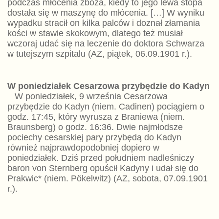
podczas młócenia zboża, kiedy to jego lewa stopa
dostała się w maszynę do młócenia. […] W wyniku
wypadku stracił on kilka palców i doznał złamania
kości w stawie skokowym, dlatego też musiał
wczoraj udać się na leczenie do doktora Schwarza
w tutejszym szpitalu (AZ, piątek, 06.09.1901 r.).
W poniedziałek Cesarzowa przybędzie do Kadyn
W poniedziałek, 9 września Cesarzowa
przybędzie do Kadyn (niem. Cadinen) pociągiem o
godz. 17:45, który wyrusza z Braniewa (niem.
Braunsberg) o godz. 16:36. Dwie najmłodsze
pociechy cesarskiej pary przybędą do Kadyn
również najprawdopodobniej dopiero w
poniedziałek. Dziś przed południem nadleśniczy
baron von Sternberg opuścił Kadyny i udał się do
Prakwic* (niem. Pökelwitz) (AZ, sobota, 07.09.1901
r.).