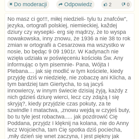
Do moderacji
Odpowiedz
2
0
No masz ci go!!!, miłej niedzieli- tylu tu znafców",
jezyka, ortografi polskiej, niemieckiej, každej
dziury czy wysepki- erg się mądrzy, że to wyspa
nowakowska, inny znowu, że 1936 a nie 38 to rok
zmian w ortografii a Cesarzowa ma wszystko w
nosie, bo będąc 9 09 1901r. W Kadynach nie
wzięła udziała w poświęceniu kościoła Św. Any
informując o tym pisemnie- Pana, Wójta I
Plebana.... jak się modlić w tym kościele, kiedy
przyjdę dziś w niedzielę, nie zobaczę ani Klicha, a
tym bardziej tam Giertycha, to są jacyś
innowiercy, w innym świecie dzisiaj żyją, każdy z
nich gdzieś dziurę wierci, lecz czy zdążą I się
skryją?, kiedy przyjdzie czas pokuty, za te
szwindle I matactwa, ,znowu wejdą w czyjeś buty,
bo tu tyle jest robactwa..... jak pozdrowić Cię
Poddana, przyjdz I klęknij na kolana, nie do Anny
lecz Wojciecha, tam Cię spotka dziś pociecha,
,miły dzień się wnet zaczyna, I jest piękny jak