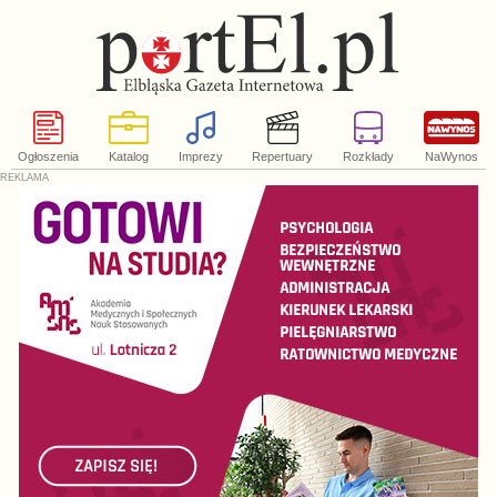
Ogłoszenia
Katalog
Imprezy
Repertuary
Rozkłady
NaWynos