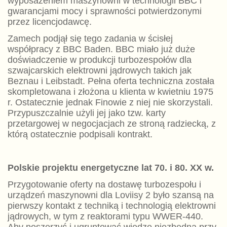
wyposażeniem maszynowni w technologii BBC i
gwarancjami mocy i sprawności potwierdzonymi
przez licencjodawcę.
Zamech podjął się tego zadania w ścisłej
współpracy z BBC Baden. BBC miało już duże
doświadczenie w produkcji turbozespołów dla
szwajcarskich elektrowni jądrowych takich jak
Beznau i Leibstadt. Pełna oferta techniczna została
skompletowana i złożona u klienta w kwietniu 1975
r. Ostatecznie jednak Finowie z niej nie skorzystali.
Przypuszczalnie użyli jej jako tzw. karty
przetargowej w negocjacjach ze stroną radziecką, z
którą ostatecznie podpisali kontrakt.
Polskie projektu energetyczne lat 70. i 80. XX w.
Przygotowanie oferty na dostawę turbozespołu i
urządzeń maszynowni dla Loviisy 2 było szansą na
pierwszy kontakt z techniką i technologią elektrowni
jądrowych, w tym z reaktorami typu WWER-440.
Aby poszerzyć i ugruntować wiedzę niezbędną przy