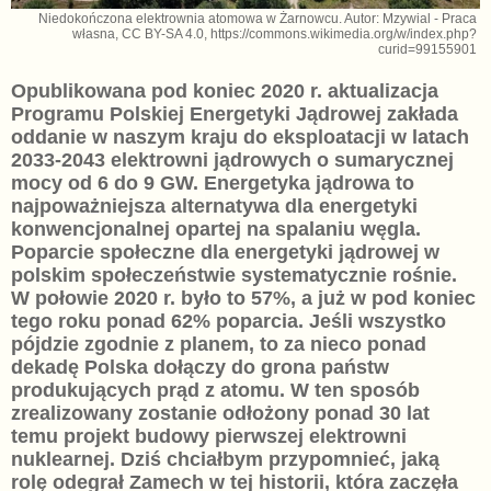
Niedokończona elektrownia atomowa w Żarnowcu. Autor: Mzywial - Praca
własna, CC BY-SA 4.0, https://commons.wikimedia.org/w/index.php?
curid=99155901
Opublikowana pod koniec 2020 r. aktualizacja
Programu Polskiej Energetyki Jądrowej zakłada
oddanie w naszym kraju do eksploatacji w latach
2033-2043 elektrowni jądrowych o sumarycznej
mocy od 6 do 9 GW. Energetyka jądrowa to
najpoważniejsza alternatywa dla energetyki
konwencjonalnej opartej na spalaniu węgla.
Poparcie społeczne dla energetyki jądrowej w
polskim społeczeństwie systematycznie rośnie.
W połowie 2020 r. było to 57%, a już w pod koniec
tego roku ponad 62% poparcia. Jeśli wszystko
pójdzie zgodnie z planem, to za nieco ponad
dekadę Polska dołączy do grona państw
produkujących prąd z atomu. W ten sposób
zrealizowany zostanie odłożony ponad 30 lat
temu projekt budowy pierwszej elektrowni
nuklearnej. Dziś chciałbym przypomnieć, jaką
rolę odegrał Zamech w tej historii, która zaczęła