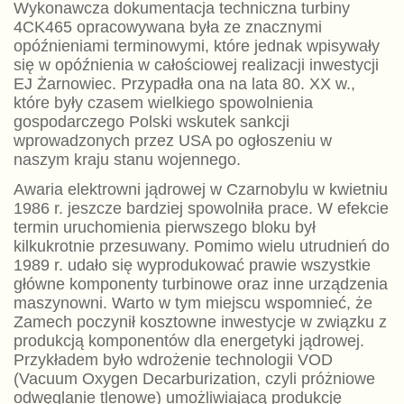
Wykonawcza dokumentacja techniczna turbiny
4CK465 opracowywana była ze znacznymi
opóźnieniami terminowymi, które jednak wpisywały
się w opóźnienia w całościowej realizacji inwestycji
EJ Żarnowiec. Przypadła ona na lata 80. XX w.,
które były czasem wielkiego spowolnienia
gospodarczego Polski wskutek sankcji
wprowadzonych przez USA po ogłoszeniu w
naszym kraju stanu wojennego.
Awaria elektrowni jądrowej w Czarnobylu w kwietniu
1986 r. jeszcze bardziej spowolniła prace. W efekcie
termin uruchomienia pierwszego bloku był
kilkukrotnie przesuwany. Pomimo wielu utrudnień do
1989 r. udało się wyprodukować prawie wszystkie
główne komponenty turbinowe oraz inne urządzenia
maszynowni. Warto w tym miejscu wspomnieć, że
Zamech poczynił kosztowne inwestycje w związku z
produkcją komponentów dla energetyki jądrowej.
Przykładem było wdrożenie technologii VOD
(Vacuum Oxygen Decarburization, czyli próżniowe
odwęglanie tlenowe) umożliwiającą produkcję