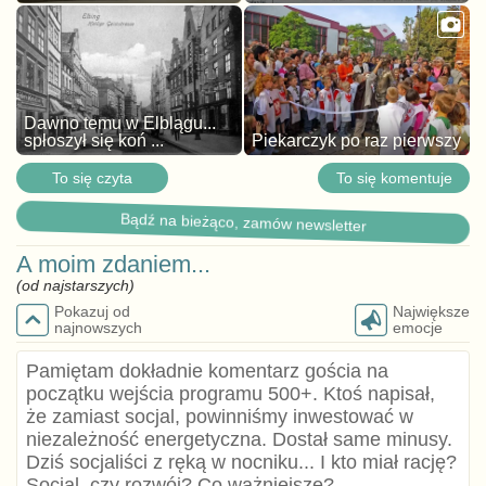
Dawno temu w Elblągu...
spłoszył się koń ...
Piekarczyk po raz pierwszy
To się czyta
To się komentuje
Bądź na bieżąco, zamów newsletter
A moim zdaniem...
(od najstarszych)
Pokazuj od
Największe
najnowszych
emocje
Pamiętam dokładnie komentarz gościa na
początku wejścia programu 500+. Ktoś napisał,
że zamiast socjal, powinniśmy inwestować w
niezależność energetyczna. Dostał same minusy.
Dziś socjaliści z ręką w nocniku... I kto miał rację?
Socjal, czy rozwój? Co ważniejsze?