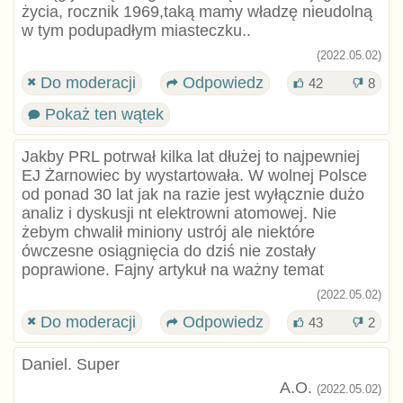
życia, rocznik 1969,taką mamy władzę nieudolną
w tym podupadłym miasteczku..
(2022.05.02)
Do moderacji
Odpowiedz
42
8
Pokaż ten wątek
Jakby PRL potrwał kilka lat dłużej to najpewniej
EJ Żarnowiec by wystartowała. W wolnej Polsce
od ponad 30 lat jak na razie jest wyłącznie dużo
analiz i dyskusji nt elektrowni atomowej. Nie
żebym chwalił miniony ustrój ale niektóre
ówczesne osiągnięcia do dziś nie zostały
poprawione. Fajny artykuł na ważny temat
(2022.05.02)
Do moderacji
Odpowiedz
43
2
Daniel. Super
A.O.
(2022.05.02)