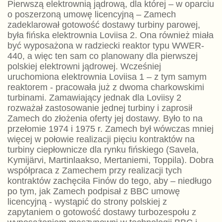
Pierwszą elektrownią jądrową, dla której – w oparciu
o poszerzoną umowę licencyjną – Zamech
zadeklarował gotowość dostawy turbiny parowej,
była fińska elektrownia Loviisa 2. Ona również miała
być wyposażona w radziecki reaktor typu WWER-
440, a więc ten sam co planowany dla pierwszej
polskiej elektrowni jądrowej. Wcześniej
uruchomiona elektrownia Loviisa 1 – z tym samym
reaktorem - pracowała już z dwoma charkowskimi
turbinami. Zamawiający jednak dla Loviisy 2
rozważał zastosowanie jednej turbiny i zaprosił
Zamech do złożenia oferty jej dostawy. Było to na
przełomie 1974 i 1975 r. Zamech był wówczas mniej
więcej w połowie realizacji pięciu kontraktów na
turbiny ciepłownicze dla rynku fińskiego (Savela,
Kymijärvi, Martinlaakso, Mertaniemi, Toppila). Dobra
współpraca z Zamechem przy realizacji tych
kontraktów zachęciła Finów do tego, aby – niedługo
po tym, jak Zamech podpisał z BBC umowę
licencyjną - wystąpić do strony polskiej z
zapytaniem o gotowość dostawy turbozespołu z