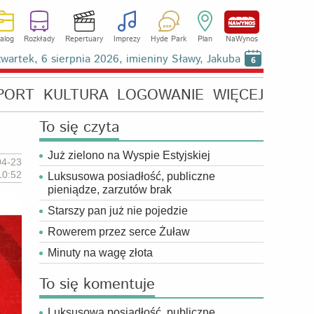
alog
Rozkłady
Repertuary
Imprezy
Hyde Park
Plan
NaWynos
wartek, 6 sierpnia 2026, imieniny Sławy, Jakuba
6
PORT
KULTURA
LOGOWANIE
WIĘCEJ
To się czyta
Już zielono na Wyspie Estyjskiej
04-23
10:52
Luksusowa posiadłość, publiczne
pieniądze, zarzutów brak
Starszy pan już nie pojedzie
Rowerem przez serce Żuław
Minuty na wagę złota
To się komentuje
Luksusowa posiadłość, publiczne