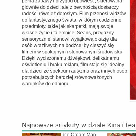
pełna zabawy i przygód opowieść, skierowana
głównie do dzieci, ale z pewnością dostarczy
radości również dorosłym. Film przenosi widzów
do fantastycznego świata, w którym codzienne
przedmioty, takie jak skarpetki, mają swoje
własne życie i tajemnice. Seans, przyjazny
sensorycznie, stanowi wyjątkową okazję dla
osób wrażliwych na bodźce, by cieszyć się
filmem w spokojnym i stonowanym środowisku.
Dzięki wyciszonemu dźwiękowi, delikatnemu
oświetleniu i braku reklam, film staje się idealny
dla dzieci ze spektrum autyzmu oraz innych osób
potrzebujących bardziej zrównoważonych
warunków do odbioru.
Najnowsze artykuły w dziale Kina i tea
Ice Cream Man