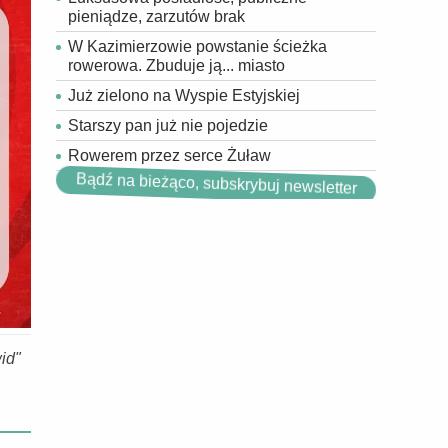
pieniądze, zarzutów brak
W Kazimierzowie powstanie ścieżka
rowerowa. Zbuduje ją... miasto
Już zielono na Wyspie Estyjskiej
Starszy pan już nie pojedzie
Rowerem przez serce Żuław
Bądź na bieżąco, subskrybuj newsletter
id"