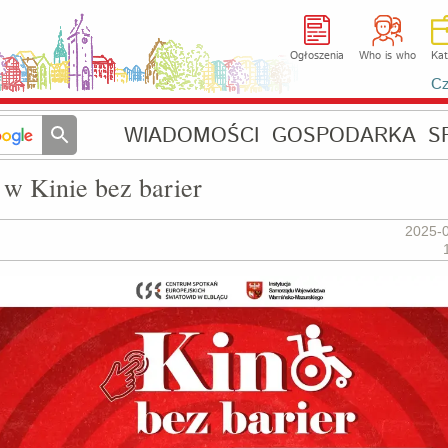
Ogłoszenia
Who is who
Kat
Cz
WIADOMOŚCI
GOSPODARKA
S
w Kinie bez barier
2025-