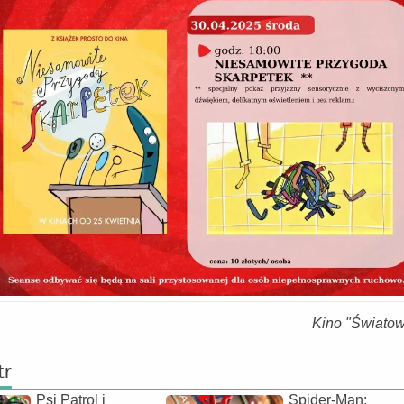
Kino "Światow
tr
Psi Patrol i
Spider-Man: