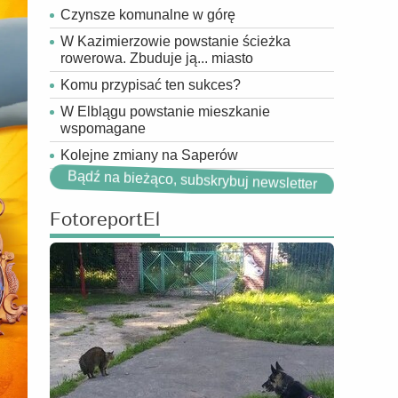
Czynsze komunalne w górę
W Kazimierzowie powstanie ścieżka
rowerowa. Zbuduje ją... miasto
Komu przypisać ten sukces?
W Elblągu powstanie mieszkanie
wspomagane
Kolejne zmiany na Saperów
Bądź na bieżąco, subskrybuj newsletter
FotoreportEl