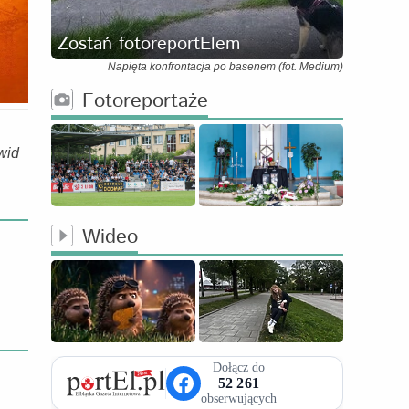
Zostań fotoreportElem
Napięta konfrontacja po basenem (fot. Medium)
Fotoreportaże
wid
Wideo