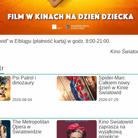
id” w Elblągu (płatność kartą) w godz. 8:00-21:00.
Kino Świato
tr
Psi Patrol i
Spider-Man:
dinozaury
Całkiem nowy
dzień w Kinie
Światowid
2026-08-04
2026-07-29
The Metropolitan
Kino Światowid
Opera w
zaprasza na
Światowidzie
wyjątkową
projekcję