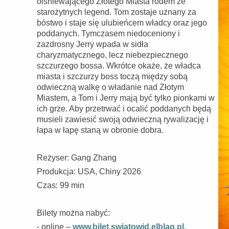
olśniewającego Złotego Miasta rodem ze
starożytnych legend. Tom zostaje uznany za
bóstwo i staje się ulubieńcem władcy oraz jego
poddanych. Tymczasem niedoceniony i
zazdrosny Jerry wpada w sidła
charyzmatycznego, lecz niebezpiecznego
szczurzego bossa. Wkrótce okaże, że władca
miasta i szczurzy boss toczą między sobą
odwieczną walkę o władanie nad Złotym
Miastem, a Tom i Jerry mają być tylko pionkami w
ich grze. Aby przetrwać i ocalić poddanych będą
musieli zawiesić swoją odwieczną rywalizację i
łapa w łapę staną w obronie dobra.
Reżyser: Gang Zhang
Produkcja: USA, Chiny 2026
Czas: 99 min
Bilety można nabyć:
- online –
www.bilet.swiatowid.elblag.pl
,