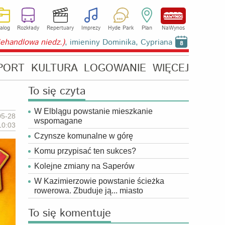
alog
Rozkłady
Repertuary
Imprezy
Hyde Park
Plan
NaWynos
niehandlowa niedz.)
, imieniny Dominika, Cypriana
8
PORT
KULTURA
LOGOWANIE
WIĘCEJ
To się czyta
W Elblągu powstanie mieszkanie
05-28
wspomagane
10:03
Czynsze komunalne w górę
Komu przypisać ten sukces?
Kolejne zmiany na Saperów
W Kazimierzowie powstanie ścieżka
rowerowa. Zbuduje ją... miasto
To się komentuje