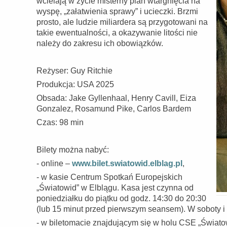
wcielają w życie misterny plan wtargnięcia na
wyspę, „załatwienia sprawy” i ucieczki. Brzmi
prosto, ale ludzie miliardera są przygotowani na
takie ewentualności, a okazywanie litości nie
należy do zakresu ich obowiązków.
Reżyser: Guy Ritchie
Produkcja: USA 2025
Obsada: Jake Gyllenhaal, Henry Cavill, Eiza
Gonzalez, Rosamund Pike, Carlos Bardem
Czas: 98 min
Bilety można nabyć:
- online –
www.bilet.swiatowid.elblag.pl
,
- w kasie Centrum Spotkań Europejskich
„Światowid” w Elblągu. Kasa jest czynna od
poniedziałku do piątku od godz. 14:30 do 20:30
(lub 15 minut przed pierwszym seansem). W soboty i 
- w biletomacie znajdującym się w holu CSE „Światow