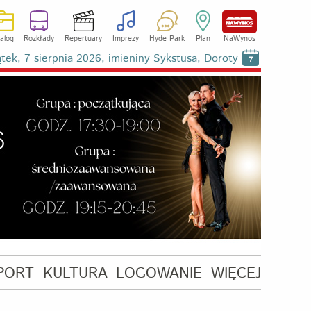
alog
Rozkłady
Repertuary
Imprezy
Hyde Park
Plan
NaWynos
ątek, 7 sierpnia 2026, imieniny Sykstusa, Doroty
7
PORT
KULTURA
LOGOWANIE
WIĘCEJ