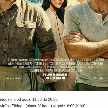
niedziele od godz. 11:30 do 20:30
id” w Elblągu (płatność kartą) w godz. 8:00-21:00.