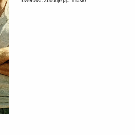
rowerowa. Zbuduje ją... miasto