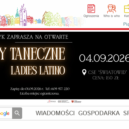
Ogłoszenia
Who is who
Kat
Pi
WIADOMOŚCI
GOSPODARKA
S