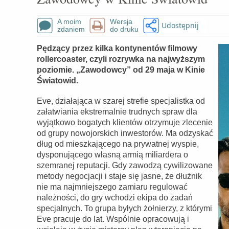
A moim
Wersja
Udostępnij
zdaniem
do druku
Pędzący przez kilka kontynentów filmowy
rollercoaster, czyli rozrywka na najwyższym
poziomie. „Zawodowcy” od 29 maja w Kinie
Światowid.
Eve, działająca w szarej strefie specjalistka od
załatwiania ekstremalnie trudnych spraw dla
wyjątkowo bogatych klientów otrzymuje zlecenie
od grupy nowojorskich inwestorów. Ma odzyskać
dług od mieszkającego na prywatnej wyspie,
dysponującego własną armią miliardera o
szemranej reputacji. Gdy zawodzą cywilizowane
metody negocjacji i staje się jasne, że dłużnik
nie ma najmniejszego zamiaru regulować
należności, do gry wchodzi ekipa do zadań
specjalnych. To grupa byłych żołnierzy, z którymi
Eve pracuje do lat. Wspólnie opracowują i