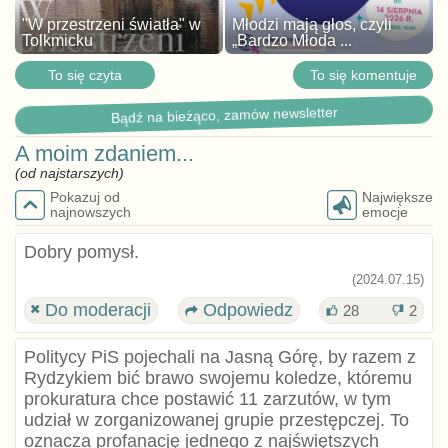
"W przestrzeni światła" w
Młodzi mają głos, czyli
Tolkmicku
„Bardzo Młoda ...
To się czyta
To się komentuje
Bądź na bieżąco, zamów newsletter
A moim zdaniem...
(od najstarszych)
Pokazuj od
Największe
najnowszych
emocje
Dobry pomysł.
(2024.07.15)
Do moderacji
Odpowiedz
28
2
Politycy PiS pojechali na Jasną Górę, by razem z
Rydzykiem bić brawo swojemu koledze, któremu
prokuratura chce postawić 11 zarzutów, w tym
udział w zorganizowanej grupie przestępczej. To
oznacza profanację jednego z najświętszych