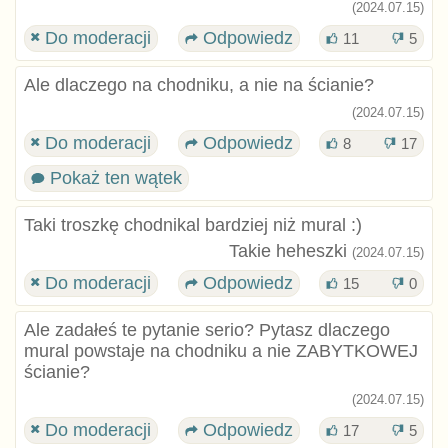
(2024.07.15)
Do moderacji
Odpowiedz
11
5
Ale dlaczego na chodniku, a nie na ścianie?
(2024.07.15)
Do moderacji
Odpowiedz
8
17
Pokaż ten wątek
Taki troszkę chodnikal bardziej niż mural :)
Takie heheszki
(2024.07.15)
Do moderacji
Odpowiedz
15
0
Ale zadałeś te pytanie serio? Pytasz dlaczego
mural powstaje na chodniku a nie ZABYTKOWEJ
ścianie?
(2024.07.15)
Do moderacji
Odpowiedz
17
5