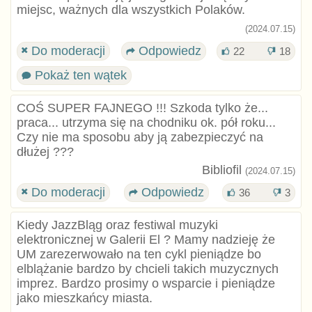
miejsc, ważnych dla wszystkich Polaków.
(2024.07.15)
Do moderacji
Odpowiedz
22
18
Pokaż ten wątek
COŚ SUPER FAJNEGO !!! Szkoda tylko że...
praca... utrzyma się na chodniku ok. pół roku...
Czy nie ma sposobu aby ją zabezpieczyć na
dłużej ???
Bibliofil
(2024.07.15)
Do moderacji
Odpowiedz
36
3
Kiedy JazzBląg oraz festiwal muzyki
elektronicznej w Galerii El ? Mamy nadzieję że
UM zarezerwowało na ten cykl pieniądze bo
elblążanie bardzo by chcieli takich muzycznych
imprez. Bardzo prosimy o wsparcie i pieniądze
jako mieszkańcy miasta.