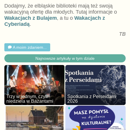
Dodajmy, że elbląskie biblioteki mają też swoją
wakacyjną ofertę dla młodych. Tutaj informacje o
Wakacjach z Bulajem
, a tu o
Wakacjach z
Cyberiadą
.
TB
A moim zdaniem...
Najnowsze artykuły w tym dziale
Trzy w jednym, czyli
Spotkania z Perseidami
niedziela w Bażantarni
2026