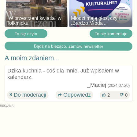
"W przestrzeni światła" w
Młodzi mają głos, czyli
Tolkmicku
„Bardzo Młoda ...
To się czyta
To się komentuje
Bądź na bieżąco, zamów newsletter
A moim zdaniem...
Dzika kuchnia - coś dla mnie. Już wpisałem w
kalendarz.
_Maciej
(2024.07.20)
Do moderacji
Odpowiedz
2
0