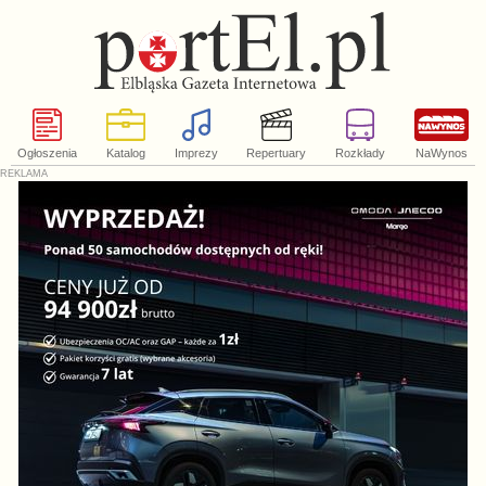
Ogłoszenia
Katalog
Imprezy
Repertuary
Rozkłady
NaWynos