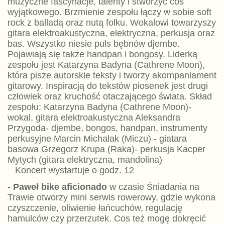
muzyczne fascynacje, talenty i stworzyć coś
wyjątkowego. Brzmienie zespołu łączy w sobie soft
rock z balladą oraz nutą folku. Wokalowi towarzyszy
gitara elektroakustyczna, elektryczna, perkusja oraz
bas. Wszystko niesie puls bębnów djembe.
Pojawiają się także handpan i bongosy. Liderką
zespołu jest Katarzyna Badyna (Cathrene Moon),
która pisze autorskie teksty i tworzy akompaniament
gitarowy. Inspiracją do tekstów piosenek jest drugi
człowiek oraz kruchość otaczającego świata. Skład
zespołu: Katarzyna Badyna (Cathrene Moon)-
wokal, gitara elektroakustyczna Aleksandra
Przygoda- djembe, bongos, handpan, instrumenty
perkusyjne Marcin Michalak (Miczu) - giatara
basowa Grzegorz Krupa (Raka)- perkusja Kacper
Mytych (gitara elektryczna, mandolina)
Koncert wystartuje o godz. 12
- Paweł bike aficionado
w czasie Śniadania na
Trawie otworzy mini serwis rowerowy, gdzie wykona
czyszczenie, oliwienie łańcuchów, regulację
hamulców czy przerzutek. Cos też mogę dokręcić