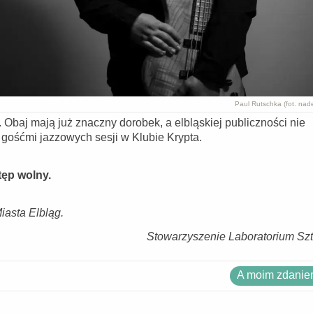
Paul Rutschka (fot. nad
. Obaj mają już znaczny dorobek, a elbląskiej publiczności nie
i gośćmi jazzowych sesji w Klubie Krypta.
tęp wolny.
asta Elbląg.
Stowarzyszenie Laboratorium Szt
A moim zdaniem