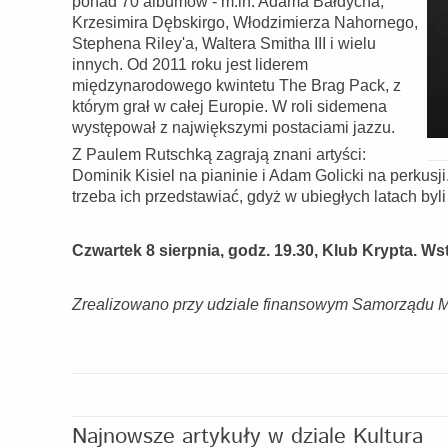
ponad 70 albumów - m.in. Adama Bałdycha,
Krzesimira Dębskirgo, Włodzimierza Nahornego,
Stephena Riley'a, Waltera Smitha III i wielu
innych. Od 2011 roku jest liderem
międzynarodowego kwintetu The Brag Pack, z
którym grał w całej Europie. W roli sidemena
występował z największymi postaciami jazzu.
Z Paulem Rutschką zagrają znani artyści:
Dominik Kisiel na pianinie i Adam Golicki na perkusji
trzeba ich przedstawiać, gdyż w ubiegłych latach byl
Czwartek 8 sierpnia, godz. 19.30, Klub Krypta. Ws
Zrealizowano przy udziale finansowym Samorządu Mi
Najnowsze artykuły w dziale Kultura