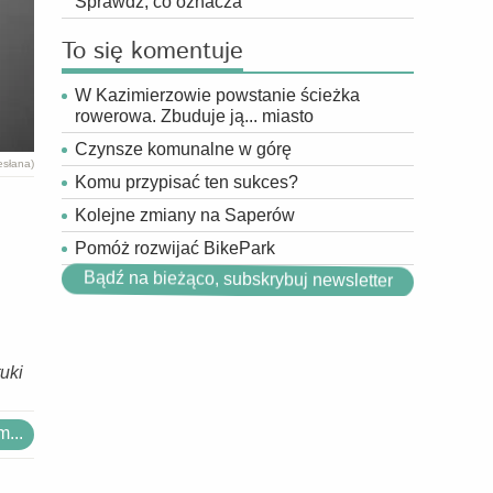
Sprawdź, co oznacza
To się komentuje
W Kazimierzowie powstanie ścieżka
rowerowa. Zbuduje ją... miasto
Czynsze komunalne w górę
esłana)
Komu przypisać ten sukces?
Kolejne zmiany na Saperów
Pomóż rozwijać BikePark
Bądź na bieżąco, subskrybuj newsletter
uki
...