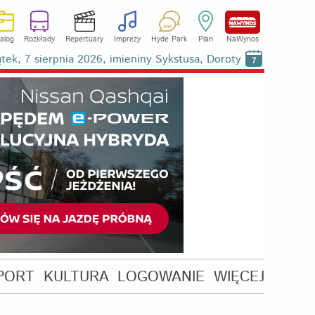
alog
Rozkłady
Repertuary
Imprezy
Hyde Park
Plan
NaWynos
ątek, 7 sierpnia 2026, imieniny Sykstusa, Doroty
7
PORT
KULTURA
LOGOWANIE
WIĘCEJ