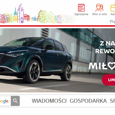
Ogłoszenia
Who is who
Kat
Pi
WIADOMOŚCI
GOSPODARKA
S