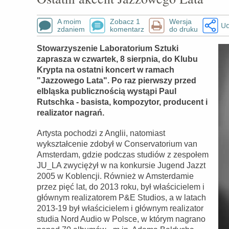
A moim
Zobacz 1
Wersja
Ud
zdaniem
komentarz
do druku
Stowarzyszenie Laboratorium Sztuki
zaprasza w czwartek, 8 sierpnia, do Klubu
Krypta na ostatni koncert w ramach
"Jazzowego Lata". Po raz pierwszy przed
elbląska publicznością wystąpi Paul
Rutschka - basista, kompozytor, producent i
realizator nagrań.
Artysta pochodzi z Anglii, natomiast
wykształcenie zdobył w Conservatorium van
Amsterdam, gdzie podczas studiów z zespołem
JU_LA zwyciężył w na konkursie Jugend Jazzt
2005 w Koblencji. Również w Amsterdamie
przez pięć lat, do 2013 roku, był właścicielem i
głównym realizatorem P&E Studios, a w latach
2013-19 był właścicielem i głównym realizator
studia Nord Audio w Polsce, w którym nagrano