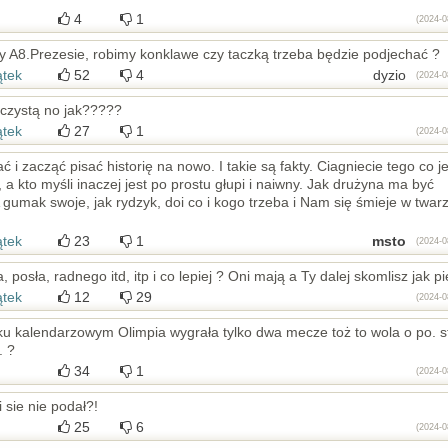
4
1
(2024-0
y A8.Prezesie, robimy konklawe czy taczką trzeba będzie podjechać ?
ątek
52
4
dyzio
(2024-0
czystą no jak?????
ątek
27
1
(2024-0
zacząć pisać historię na nowo. I takie są fakty. Ciagniecie tego co je
 a kto myśli inaczej jest po prostu głupi i naiwny. Jak drużyna ma być
! A gumak swoje, jak rydzyk, doi co i kogo trzeba i Nam się śmieje w twarz
ątek
23
1
msto
(2024-0
posła, radnego itd, itp i co lepiej ? Oni mają a Ty dalej skomlisz jak pi
ątek
12
29
(2024-0
oku kalendarzowym Olimpia wygrała tylko dwa mecze toż to wola o po. s
. ?
34
1
(2024-0
 sie nie podał?!
25
6
(2024-0