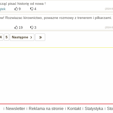
cząć pisać historię od nowa !
ątek
9
4
(2024-0
w! Rozwiazac kirownictwo, powazne rozmowy z trenerem i pilkarzami.
19
3
(2024-0
4
5
Następne
Newsletter
Reklama na stronie
Kontakt
Statystyka
Sto