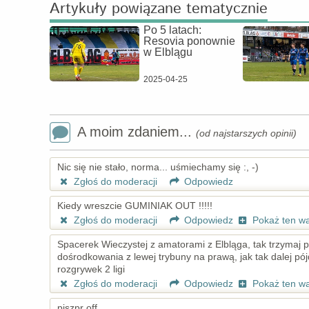
Artykuły powiązane tematycznie
Po 5 latach:
Resovia ponownie
w Elblągu
2025-04-25
A moim zdaniem...
(od najstarszych opinii)
Nic się nie stało, norma... uśmiechamy się :⁠, ⁠-⁠)
Zgłoś do moderacji
Odpowiedz
Kiedy wreszcie GUMINIAK OUT !!!!!
Zgłoś do moderacji
Odpowiedz
Pokaż ten w
Spacerek Wieczystej z amatorami z Elbląga, tak trzymaj p
dośrodkowania z lewej trybuny na prawą, jak tak dalej pó
rozgrywek 2 ligi
Zgłoś do moderacji
Odpowiedz
Pokaż ten w
piszpr off