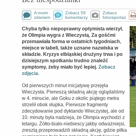
A moim
Zobacz 59
Zobacz
zdaniem
komentarzy
fotoreportaż
Chyba tylko niepoprawny optymista wierzył,
że Olimpia wygra z Wieczystą, Za gośćmi
przemawiała forma w ostatnich tygodniach,
miejsce w tabeli, także uznane nazwiska w
składzie. Kryzys elbląskiej drużyny trwa i po
dzisiejszym spotkaniu trudno znaleźć
symptomy, żeby miało być lepiej.
Zobacz
zdjęcia.
Od pierwszych minut inicjatywę przejęła
Wieczysta. Pierwszą składną akcję oglądaliśmy
w 4. minucie, ale Goku z okolic piątego metra
strzelił obok słupka. Pierwsze fragmenty
zdecydowanie pod dyktando Wieczystej, ale od
10. minuty była nadzieja, że Olimpia wychodzi z
letargu. Żółto-biało-niebiescy jakby odważniejsi,
zresztą przeprowadzili składną akcję, gdzie piłka