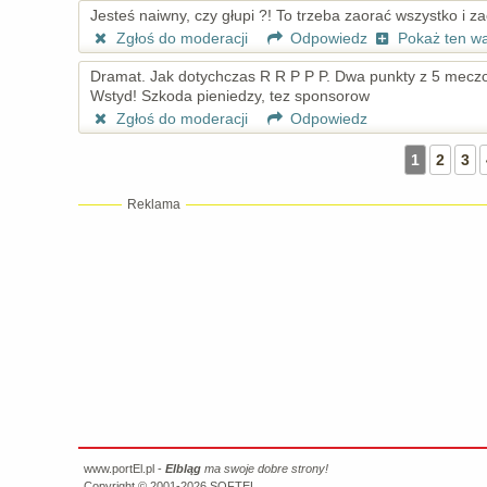
Jesteś naiwny, czy głupi ?! To trzeba zaorać wszystko i za
Zgłoś do moderacji
Odpowiedz
Pokaż ten w
Dramat. Jak dotychczas R R P P P. Dwa punkty z 5 meczo
Wstyd! Szkoda pieniedzy, tez sponsorow
Zgłoś do moderacji
Odpowiedz
1
2
3
Reklama
www.portEl.pl -
Elbląg
ma swoje dobre strony!
Copyright © 2001-2026
SOFTEL