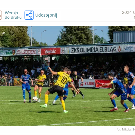
2024-
Wersja
Udostępnij
do druku
fot. Mikołaj 