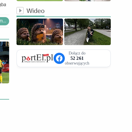
qba
Wideo
...