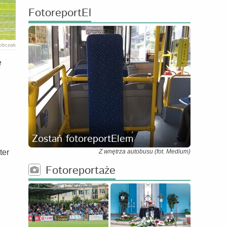
FotoreportEl
Sobczak
ę
Zostań fotoreportElem
ter
Z wnętrza autobusu (fot. Medium)
Fotoreportaże