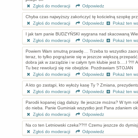
Zgłoś do moderacji
Odpowiedz
Chyba czas najwyższy zakończyć tę kościelną szopkę prz
Zgłoś do moderacji
Odpowiedz
Pokaż ten w
I jak tam panie BUDZYŃSKI wygrana nad skacowaną Wie
Zgłoś do moderacji
Odpowiedz
Pokaż ten w
Powiem Wam smutną prawdę.... Trzeba to wszystko zaorać i 
teraz, to tylko pogrążanie się w jeszcze większą przepaść,
dobra jak w zarządzie i w całym tym klubie jest b.....l ?!!
Tu bez rewolucji się nie obejdzie. Pozdrawiam STOJAN
Zgłoś do moderacji
Odpowiedz
Pokaż ten w
A kto go zastąpi, kto wyłoży kasę Ty ? Zmiana, prezydenta, 
Zgłoś do moderacji
Odpowiedz
Pokaż ten w
Parodii kopanej ciąg dalszy. Ile jeszcze można? W tym r
do nieba. Panie Guminiak wszystko jest Pana zdaniem ok
Zgłoś do moderacji
Odpowiedz
Na co ten Letniowski czeka??!!! Czemu jeszcze do dymisji
Zgłoś do moderacji
Odpowiedz