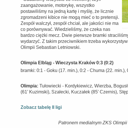
zaangażowanie, motorykę, wszystko
postawiliśmy na jedną kartę i myślę, że licznie
zgromadzeni kibice nie mogą mieć o to pretensji.
Zespół walczył, zespół chciał, ale jakości nie ma
co porównywać. Wiedzieliśmy, że czeka nas
bardzo ciężki mecz. Dwie pierwsze bramki straciliśm
wydarzyć. Z takim przeciwnikiem trzeba wykorzystywa
Olimpii Sebastian Letniowski.
Olimpia Elbląg - Wieczysta Kraków 0:3 (0:2)
bramki: 0:1 - Goku (17. min.), 0:2 - Chuma (22. min.), 0
Olimpia:
Tułowiecki - Kordykiewicz, Wierzba, Bogusła
(61’ Kuzimski), Szałecki, Kuczałek (85’ Czernis), Stę
Zobacz tabelę II ligi
Patronem medialnym ZKS Olimpii El