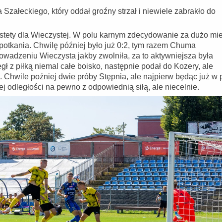
Szałeckiego, który oddał groźny strzał i niewiele zabrakło do
estety dla Wieczystej. W polu karnym zdecydowanie za dużo mi
 spotkania. Chwilę później było już 0:2, tym razem Chuma
adzeniu Wieczysta jakby zwolniła, za to aktywniejsza była
gł z piłką niemal całe boisko, następnie podał do Kozery, ale
e. Chwile poźniej dwie próby Stępnia, ale najpierw będąc już w 
ej odległości na pewno z odpowiednią siłą, ale niecelnie.