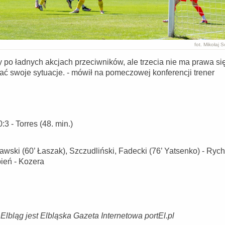
fot. Mikołaj 
y po ładnych akcjach przeciwników, ale trzecia nie ma prawa si
ć swoje sytuacje. - mówił na pomeczowej konferencji trener
:3 - Torres (48. min.)
wski (60’ Łaszak), Szczudliński, Fadecki (76’ Yatsenko) - Rych
pień - Kozera
bląg jest Elbląska Gazeta Internetowa portEl.pl