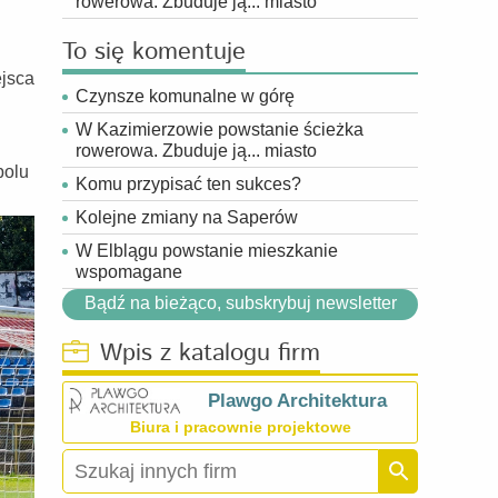
rowerowa. Zbuduje ją... miasto
To się komentuje
ejsca
Czynsze komunalne w górę
W Kazimierzowie powstanie ścieżka
rowerowa. Zbuduje ją... miasto
polu
Komu przypisać ten sukces?
Kolejne zmiany na Saperów
W Elblągu powstanie mieszkanie
wspomagane
Bądź na bieżąco, subskrybuj newsletter
Wpis z katalogu firm
Plawgo Architektura
Biura i pracownie projektowe