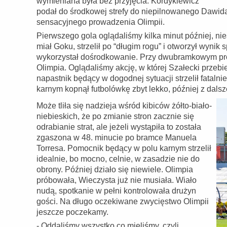
wymieniana była bez przyjęcia. Kordykiewicz
podał do środkowej strefy do niepilnowanego Dawida 
sensacyjnego prowadzenia Olimpii.
Pierwszego gola oglądaliśmy kilka minut później, ni
miał Goku, strzelił po “długim rogu” i otworzył wynik
wykorzystał dośrodkowanie. Przy dwubramkowym prow
Olimpia. Oglądaliśmy akcję, w której Szałecki przebie
napastnik będący w dogodnej sytuacji strzelił fatalni
karnym kopnął futbolówkę zbyt lekko, później z dalsz
Może tliła się nadzieja wśród kibiców żółto-biało-
niebieskich, że po zmianie stron zacznie się
odrabianie strat, ale jeżeli wystąpiła to została
zgaszona w 48. minucie po bramce Manuela
Torresa. Pomocnik będący w polu karnym strzelił
idealnie, bo mocno, celnie, w zasadzie nie do
obrony. Później działo się niewiele. Olimpia
próbowała, Wieczysta już nie musiała. Wiało
nudą, spotkanie w pełni kontrolowała drużyn
gości. Na długo oczekiwane zwycięstwo Olimpii
jeszcze poczekamy.
- Oddaliśmy wszystko co mieliśmy, czyli