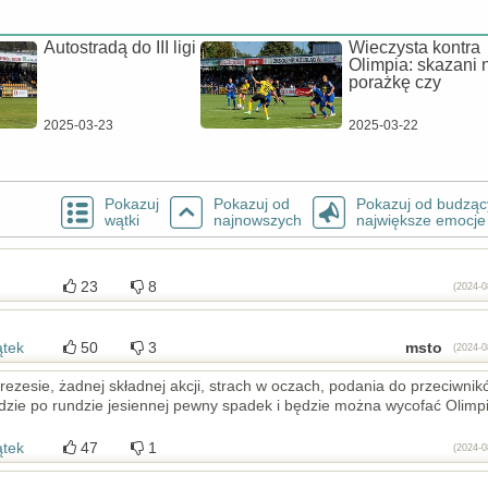
Autostradą do III ligi
Wieczysta kontra
Olimpia: skazani 
porażkę czy
2025-03-23
2025-03-22
Pokazuj
Pokazuj od
Pokazuj od budząc
wątki
najnowszych
największe emocje
23
8
(2024-0
ątek
50
3
msto
(2024-0
rezesie, żadnej składnej akcji, strach w oczach, podania do przeciwnik
jdzie po rundzie jesiennej pewny spadek i będzie można wycofać Olimp
ątek
47
1
(2024-0