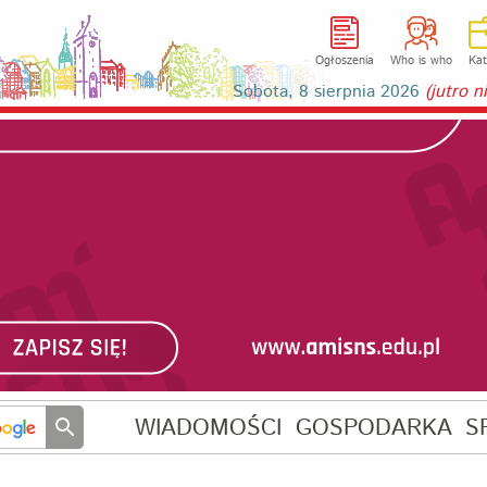
Ogłoszenia
Who is who
Kat
Sobota, 8 sierpnia 2026
(jutro 
WIADOMOŚCI
GOSPODARKA
S