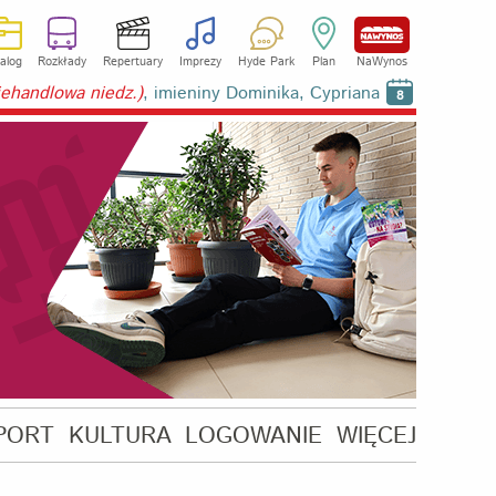
alog
Rozkłady
Repertuary
Imprezy
Hyde Park
Plan
NaWynos
niehandlowa niedz.)
, imieniny Dominika, Cypriana
8
PORT
KULTURA
LOGOWANIE
WIĘCEJ