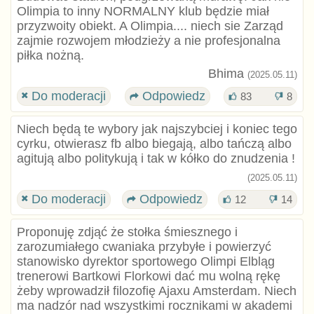
Olimpia to inny NORMALNY klub będzie miał
przyzwoity obiekt. A Olimpia.... niech sie Zarząd
zajmie rozwojem młodzieży a nie profesjonalna
piłka nożną.
Bhima
(2025.05.11)
Do moderacji
Odpowiedz
83
8
Niech będą te wybory jak najszybciej i koniec tego
cyrku, otwierasz fb albo biegają, albo tańczą albo
agitują albo politykują i tak w kółko do znudzenia !
(2025.05.11)
Do moderacji
Odpowiedz
12
14
Proponuję zdjąć że stołka śmiesznego i
zarozumiałego cwaniaka przybyłe i powierzyć
stanowisko dyrektor sportowego Olimpi Elbląg
trenerowi Bartkowi Florkowi dać mu wolną rękę
żeby wprowadził filozofię Ajaxu Amsterdam. Niech
ma nadzór nad wszystkimi rocznikami w akademi