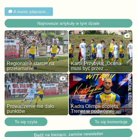
A moim zdaniem...
Najnowsze artykuły w tym dziale
Regionalne starcie na
Karol Przybyła: „Ocena
przełamanie
musi być przez ...
Prowadzenie nie dało
Kadra Olimpii dopięta.
punktów
Trener w podwójnej ...
To się czyta
To się komentuje
Bądź na bieżąco, zamów newsletter