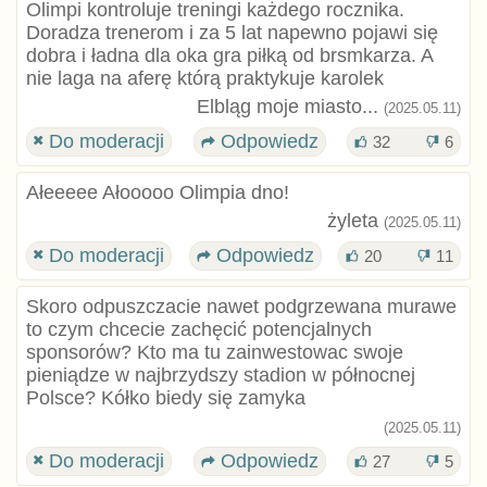
Olimpi kontroluje treningi każdego rocznika.
Doradza trenerom i za 5 lat napewno pojawi się
dobra i ładna dla oka gra piłką od brsmkarza. A
nie laga na aferę którą praktykuje karolek
Elbląg moje miasto...
(2025.05.11)
Do moderacji
Odpowiedz
32
6
Ałeeeee Ałooooo Olimpia dno!
żyleta
(2025.05.11)
Do moderacji
Odpowiedz
20
11
Skoro odpuszczacie nawet podgrzewana murawe
to czym chcecie zachęcić potencjalnych
sponsorów? Kto ma tu zainwestowac swoje
pieniądze w najbrzydszy stadion w północnej
Polsce? Kółko biedy się zamyka
(2025.05.11)
Do moderacji
Odpowiedz
27
5