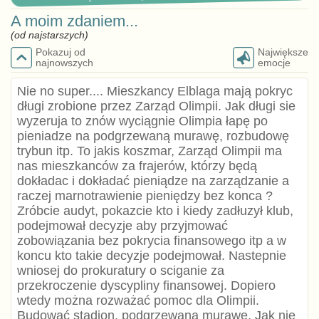
A moim zdaniem...
(od najstarszych)
Pokazuj od
Największe
najnowszych
emocje
Nie no super.... Mieszkancy Elblaga mają pokryc
długi zrobione przez Zarząd Olimpii. Jak długi sie
wyzeruja to znów wyciągnie Olimpia łapę po
pieniadze na podgrzewaną murawę, rozbudowę
trybun itp. To jakis koszmar, Zarząd Olimpii ma
nas mieszkanców za frajerów, którzy będą
dokładac i dokładać pieniądze na zarządzanie a
raczej marnotrawienie pieniędzy bez konca ?
Zróbcie audyt, pokazcie kto i kiedy zadłuzył klub,
podejmował decyzje aby przyjmować
zobowiązania bez pokrycia finansowego itp a w
koncu kto takie decyzje podejmował. Nastepnie
wniosej do prokuratury o sciganie za
przekroczenie dyscypliny finansowej. Dopiero
wtedy można rozważać pomoc dla Olimpii.
Budować stadion, podgrzewaną murawę. Jak nie