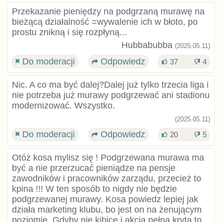
Przekazanie pieniędzy na podgrzaną murawę na
bieżącą działalność =wywalenie ich w błoto, po
prostu znikną i się rozpłyną...
Hubbabubba
(2025.05.11)
Do moderacji
Odpowiedz
37
4
Nic. A co ma być dalej?Dalej już tylko trzecia liga i
nie potrzeba już murawy podgrzewać ani stadionu
modernizować. Wszystko.
(2025.05.11)
Do moderacji
Odpowiedz
20
5
Otóż kosa mylisz się ! Podgrzewana murawa ma
być a nie przerzucać pieniądze na pensje
zawodników i pracowników zarządu, przecież to
kpina !!! W ten sposób to nigdy nie będzie
podgrzewanej murawy. Kosa powiedz lepiej jak
działa marketing klubu, bo jest on na żenującym
poziomie. Gdyby nie kibice i akcja pełna kryta to