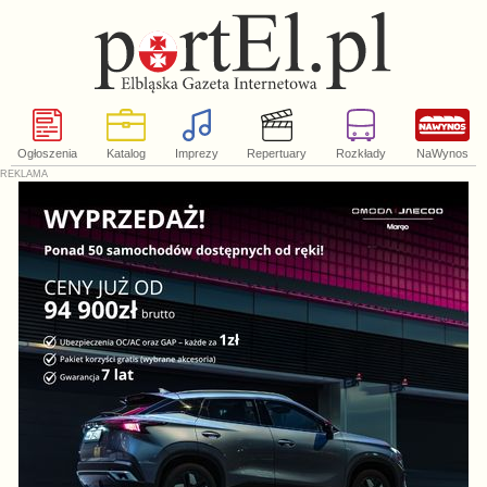
Ogłoszenia
Katalog
Imprezy
Repertuary
Rozkłady
NaWynos