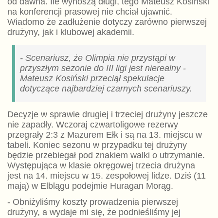
od dawna. Ile wynoszą długi, tego Mateusz Kosiński
na konferencji prasowej nie chciał ujawnić.
Wiadomo że zadłużenie dotyczy zarówno pierwszej
drużyny, jak i klubowej akademii.
- Scenariusz, że Olimpia nie przystąpi w
przyszłym sezonie do III ligi jest nierealny -
Mateusz Kosiński przeciął spekulacje
dotyczące najbardziej czarnych scenariuszy.
Decyzje w sprawie drugiej i trzeciej drużyny jeszcze
nie zapadły. Wczoraj czwartoligowe rezerwy
przegrały 2:3 z Mazurem Ełk i są na 13. miejscu w
tabeli. Koniec sezonu w przypadku tej drużyny
będzie przebiegał pod znakiem walki o utrzymanie.
Występująca w klasie okręgowej trzecia drużyna
jest na 14. miejscu w 15. zespołowej lidze. Dziś (11
mają) w Elblągu podejmie Huragan Morąg.
- Obniżyliśmy koszty prowadzenia pierwszej
drużyny, a wydaje mi się, że podnieśliśmy jej