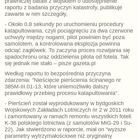
prawniczej batalii z wojskiem o udostępnienie
raportu z badania przyczyn katastrofy, publikuje
zawarte w nim szczegóły,
- Około 0,8 sekundy po uruchomieniu procedury
katapultowania, czyli pociągnięciu za dwa czerwone
uchwyty między nogami, pilot powinien być poza
samolotem, a kontrolowana eksplozja powinna
odciąć zagłówek. To zaczyna proces rozwijania się
spadochronu oraz oddzielenia pilota od fotela. Tak
się jednak nie stało – pisze gazeta.pl
Według raportu to bezpośrednia przyczyna
zdarzenia: "Nieścięcie pierścienia ścinanego nr
385M-III.01-13, które uniemożliwiło dalszy
prawidłowy przebieg procesu katapultowania".
- Pierścień został wyprodukowany w bydgoskich
Wojskowych Zakładach Lotniczych nr 2 w 2011 roku
i zamontowany w ramach remontu wszystkich foteli
K-36 polskiego lotnictwa (z samolotów MiG-29 i Su-
22). Jak stwierdzono w raporcie, miał on "wyższe
parametry wytrzymałościowe niż oryginalny