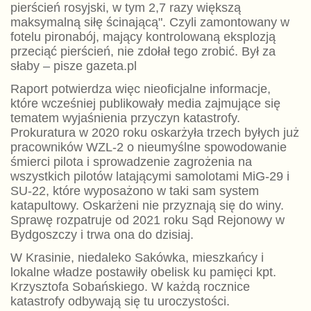
pierścień rosyjski, w tym 2,7 razy większą
maksymalną siłę ścinającą". Czyli zamontowany w
fotelu pironabój, mający kontrolowaną eksplozją
przeciąć pierścień, nie zdołał tego zrobić. Był za
słaby – pisze gazeta.pl
Raport potwierdza więc nieoficjalne informacje,
które wcześniej publikowały media zajmujące się
tematem wyjaśnienia przyczyn katastrofy.
Prokuratura w 2020 roku oskarżyła trzech byłych już
pracowników WZL-2 o nieumyślne spowodowanie
śmierci pilota i sprowadzenie zagrożenia na
wszystkich pilotów latającymi samolotami MiG-29 i
SU-22, które wyposażono w taki sam system
katapultowy. Oskarżeni nie przyznają się do winy.
Sprawę rozpatruje od 2021 roku Sąd Rejonowy w
Bydgoszczy i trwa ona do dzisiaj.
W Krasinie, niedaleko Sakówka, mieszkańcy i
lokalne władze postawiły obelisk ku pamięci kpt.
Krzysztofa Sobańskiego. W każdą rocznice
katastrofy odbywają się tu uroczystości.