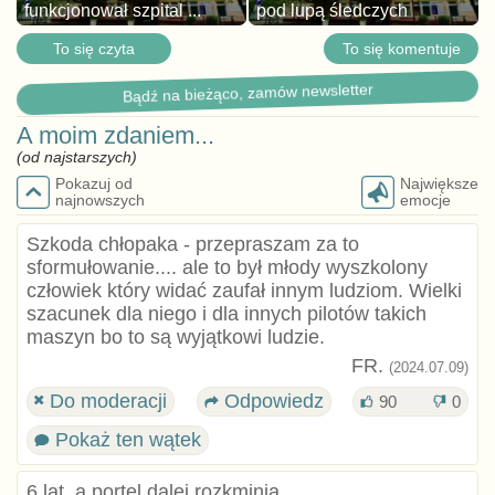
funkcjonował szpital ...
pod lupą śledczych
To się czyta
To się komentuje
Bądź na bieżąco, zamów newsletter
A moim zdaniem...
(od najstarszych)
Pokazuj od
Największe
najnowszych
emocje
Szkoda chłopaka - przepraszam za to
sformułowanie.... ale to był młody wyszkolony
człowiek który widać zaufał innym ludziom. Wielki
szacunek dla niego i dla innych pilotów takich
maszyn bo to są wyjątkowi ludzie.
FR.
(2024.07.09)
Do moderacji
Odpowiedz
90
0
Pokaż ten wątek
6 lat, a portel dalej rozkminia