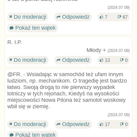
(2024.07.09)
Do moderacji
Odpowiedz
7
67
Pokaż ten wątek
R. I.P.
Młody +
(2024.07.09)
Do moderacji
Odpowiedz
13
0
@FR. - Wsiadając w samochód też ufam innym
ludziom, np. mechanikom. O tragedię jest bardzo
łatwo. Swoją drogą to nie pierwszy wypadek
lotniczy w tych rejonach, Kiedyś na wysokości
miejscowości Nowa Pilona też samolot woskowy
wbił się w ziemię.
(2024.07.09)
Do moderacji
Odpowiedz
17
0
Pokaż ten wątek