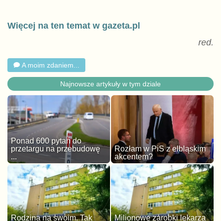
Więcej na ten temat w gazeta.pl
red.
A moim zdaniem...
Najnowsze artykuły w tym dziale
Ponad 600 pytań do
przetargu na przebudowę
Rozłam w PiS z elbląskim
...
akcentem?
Rodzina na swoim. Tak
Milionowe zarobki lekarza