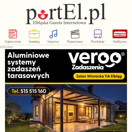
Ogłoszenia
Katalog
Imprezy
Repertuary
Rozkłady
NaWynos