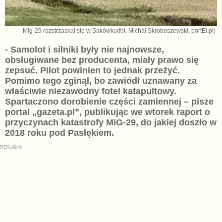
Mig-29 rozstrzaskał się w Sakówku(fot. Michał Skroboszewski, portEl.pl)
- Samolot i silniki były nie najnowsze,
obsługiwane bez producenta, miały prawo się
zepsuć. Pilot powinien to jednak przeżyć.
Pomimo tego zginął, bo zawiódł uznawany za
właściwie niezawodny fotel katapultowy.
Spartaczono dorobienie części zamiennej – pisze
portal „gazeta.pl”, publikując we wtorek raport o
przyczynach katastrofy MiG-29, do jakiej doszło w
2018 roku pod Pasłękiem.