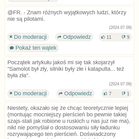
@FR. - Znam różnych wyjątkowych ludzi, którzy
nie są pilotami.
(2024.07.09)
Do moderacji
Odpowiedz
11
9
Pokaż ten wątek
Początek artykułu jakoś mi się tak skojarzył
"Samolot był zły, silniki były złe i katapulta... też
była zła".
(2024.07.09)
Do moderacji
Odpowiedz
7
1
Niestety, okazało się że chcąc teoretycznie lepiej
(montując mocniejszy pierścień bo pewnie takiej
szajs-stali jak robione u ruskich u nas juz nie ma),
nikt nie pomyślał o dostosowaniu siły ładunku
rozrywającego ten pierścień. Doświadczony