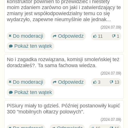
konstruktor powinien to przewidzieć i niestety
moim zdaniem zarówno on jaki i zatwierdzający te
zmiany jest współodpowiedzialny temu co się
wydarzyło, zapewne nieumyślnie ale jednak...
(2024.07.09)
Do moderacji
Odpowiedz
11
1
Pokaż ten wątek
No i zagadka rozwiązana, komisji smoleńskiej też
doradzałeś?. Ta sama fachowa wiedza.
(2024.07.09)
Do moderacji
Odpowiedz
3
13
Pokaż ten wątek
PiSiury miały to gdzieś. Później postanowiły kupić
300 "mobilnych ołtarzy polowych".
(2024.07.09)