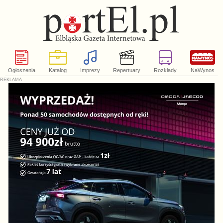
Ogłoszenia
Katalog
Imprezy
Repertuary
Rozkłady
NaWynos