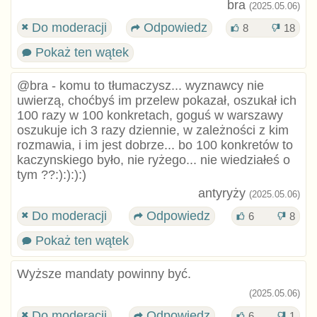
bra
(2025.05.06)
Do moderacji
Odpowiedz
8
18
Pokaż ten wątek
@bra - komu to tłumaczysz... wyznawcy nie
uwierzą, choćbyś im przelew pokazał, oszukał ich
100 razy w 100 konkretach, goguś w warszawy
oszukuje ich 3 razy dziennie, w zależności z kim
rozmawia, i im jest dobrze... bo 100 konkretów to
kaczynskiego było, nie ryżego... nie wiedziałeś o
tym ??:):):):)
antyryży
(2025.05.06)
Do moderacji
Odpowiedz
6
8
Pokaż ten wątek
Wyższe mandaty powinny być.
(2025.05.06)
Do moderacji
Odpowiedz
6
1