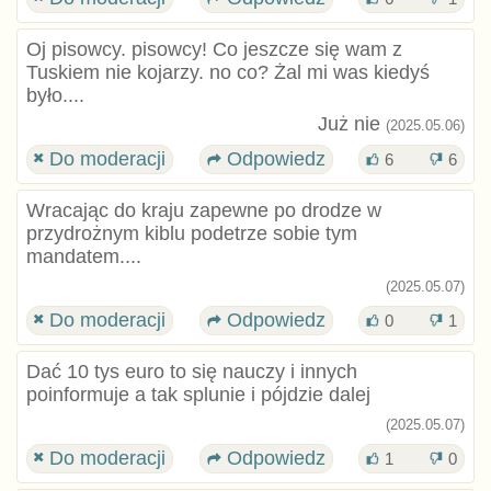
Oj pisowcy. pisowcy! Co jeszcze się wam z
Tuskiem nie kojarzy. no co? Żal mi was kiedyś
było....
Już nie
(2025.05.06)
Do moderacji
Odpowiedz
6
6
Wracając do kraju zapewne po drodze w
przydrożnym kiblu podetrze sobie tym
mandatem....
(2025.05.07)
Do moderacji
Odpowiedz
0
1
Dać 10 tys euro to się nauczy i innych
poinformuje a tak splunie i pójdzie dalej
(2025.05.07)
Do moderacji
Odpowiedz
1
0