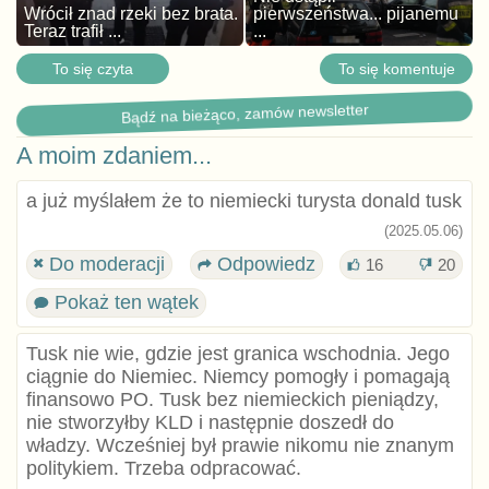
Wrócił znad rzeki bez brata.
pierwszeństwa... pijanemu
Teraz trafił ...
...
To się czyta
To się komentuje
Bądź na bieżąco, zamów newsletter
A moim zdaniem...
a już myślałem że to niemiecki turysta donald tusk
(2025.05.06)
Do moderacji
Odpowiedz
16
20
Pokaż ten wątek
Tusk nie wie, gdzie jest granica wschodnia. Jego
ciągnie do Niemiec. Niemcy pomogły i pomagają
finansowo PO. Tusk bez niemieckich pieniądzy,
nie stworzyłby KLD i następnie doszedł do
władzy. Wcześniej był prawie nikomu nie znanym
politykiem. Trzeba odpracować.