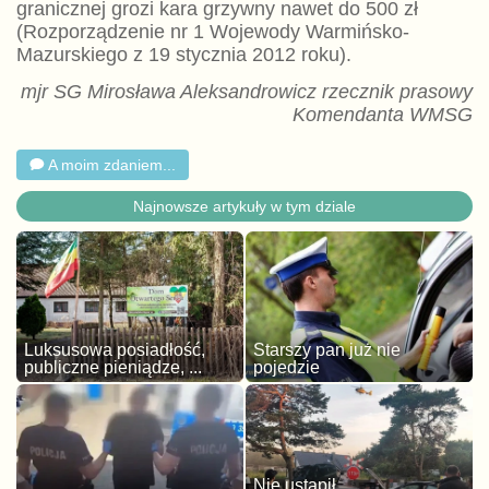
granicznej grozi kara grzywny nawet do 500 zł
(Rozporządzenie nr 1 Wojewody Warmińsko-
Mazurskiego z 19 stycznia 2012 roku).
mjr SG Mirosława Aleksandrowicz rzecznik prasowy
Komendanta WMSG
A moim zdaniem...
Najnowsze artykuły w tym dziale
Luksusowa posiadłość,
Starszy pan już nie
publiczne pieniądze, ...
pojedzie
Nie ustąpił