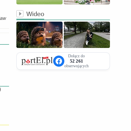
Wideo
daw
ł