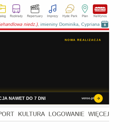
alog
Rozkłady
Repertuary
Imprezy
Hyde Park
Plan
NaWynos
niehandlowa niedz.)
, imieniny Dominika, Cypriana
8
PORT
KULTURA
LOGOWANIE
WIĘCEJ