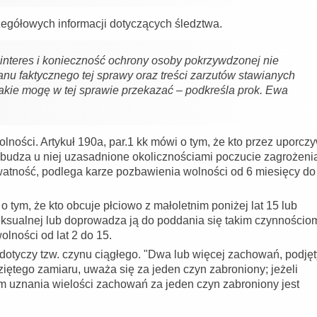
zegółowych informacji dotyczących śledztwa.
interes i konieczność ochrony osoby pokrzywdzonej nie
nu faktycznego tej sprawy oraz treści zarzutów stawianych
jakie mogę w tej sprawie przekazać – podkreśla prok. Ewa
ności. Artykuł 190a, par.1 kk mówi o tym, że kto przez uporcz
wzbudza u niej uzasadnione okolicznościami poczucie zagrożeni
ywatność, podlega karze pozbawienia wolności od 6 miesięcy do 
o tym, że kto obcuje płciowo z małoletnim poniżej lat 15 lub
eksualnej lub doprowadza ją do poddania się takim czynnościo
lności od lat 2 do 15.
a dotyczy tzw. czynu ciągłego. "Dwa lub więcej zachowań, podję
iętego zamiaru, uważa się za jeden czyn zabroniony; jeżeli
m uznania wielości zachowań za jeden czyn zabroniony jest