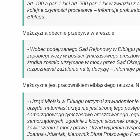
art. 190 a par. 1 kk i art. 200 par. 1 kk w związku
kolejne czynności procesowe – informuje prokurat
Elblągu.
Mężczyzna obecnie przebywa w areszcie.
- Wobec podejrzanego Sąd Rejonowy w Elblągu po
zapobiegawczy w postaci tymczasowego aresztowan
środka zostało utrzymane w mocy przez Sąd Okręgo
rozpoznawał zażalenie na tę decyzję – informuje p
Mężczyzna jest pracownikiem elbląskiego ratusza. 
- Urząd Miejski w Elblągu otrzymał zawiadomien
urzędu, natomiast urząd nie jest stroną tego post
samorządowego tymczasowo aresztowanego reguluje
samorządowych, zgodnie z którym stosunek prac
zawieszeniu z mocy prawa. Urząd wypełnia dyspo
Joanna Urbaniak, kierownik Biura Prasowego Prez