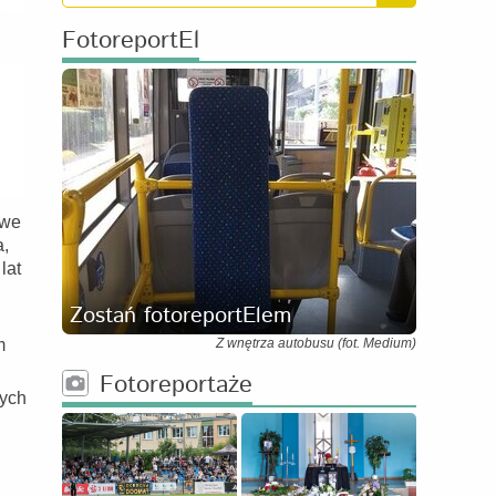
FotoreportEl
ywe
a,
lat
Zostań fotoreportElem
m
Z wnętrza autobusu (fot. Medium)
Fotoreportaże
tych