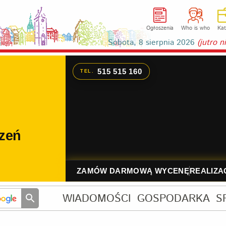
Ogłoszenia
Who is who
Kat
Sobota, 8 sierpnia 2026
(jutro 
WIADOMOŚCI
GOSPODARKA
S