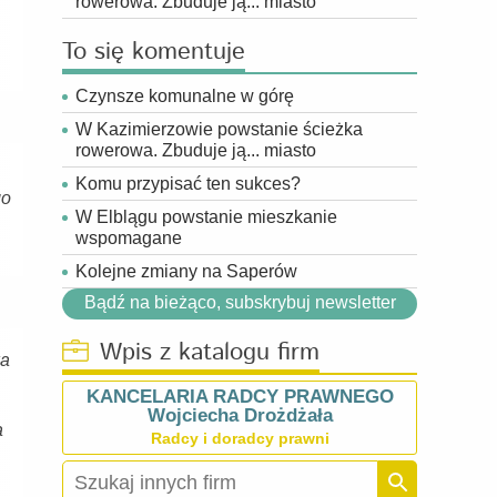
rowerowa. Zbuduje ją... miasto
To się komentuje
Czynsze komunalne w górę
W Kazimierzowie powstanie ścieżka
rowerowa. Zbuduje ją... miasto
Komu przypisać ten sukces?
go
W Elblągu powstanie mieszkanie
wspomagane
Kolejne zmiany na Saperów
Bądź na bieżąco, subskrybuj newsletter
Wpis z katalogu firm
ka
KANCELARIA RADCY PRAWNEGO
Wojciecha Drożdżała
a
Radcy i doradcy prawni