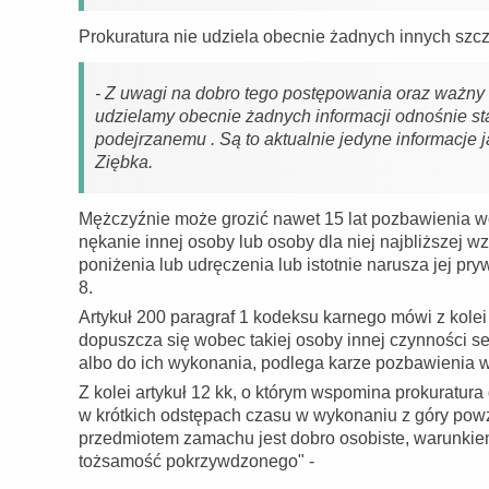
Prokuratura nie udziela obecnie żadnych innych szc
- Z uwagi na dobro tego postępowania oraz ważny 
udzielamy obecnie żadnych informacji odnośnie sta
podejrzanemu . Są to aktualnie jedyne informacje 
Ziębka.
Mężczyźnie może grozić nawet 15 lat pozbawienia wol
nękanie innej osoby lub osoby dla niej najbliższej 
poniżenia lub udręczenia lub istotnie narusza jej pr
8.
Artykuł 200 paragraf 1 kodeksu karnego mówi z kolei 
dopuszcza się wobec takiej osoby innej czynności s
albo do ich wykonania, podlega karze pozbawienia wo
Z kolei artykuł 12 kk, o którym wspomina prokuratur
w krótkich odstępach czasu w wykonaniu z góry powz
przedmiotem zamachu jest dobro osobiste, warunkie
tożsamość pokrzywdzonego" -