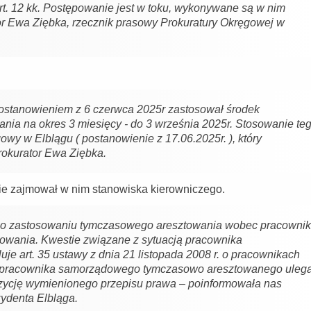
 z art. 12 kk. Postępowanie jest w toku, wykonywane są w nim
or Ewa Ziębka, rzecznik prasowy Prokuratury Okręgowej w
stanowieniem z 6 czerwca 2025r zastosował środek
ia na okres 3 miesięcy - do 3 września 2025r. Stosowanie te
wy w Elblągu ( postanowienie z 17.06.2025r. ), który
rokurator Ewa Ziębka.
Nie zajmował w nim stanowiska kierowniczego.
ie o zastosowaniu tymczasowego aresztowania wobec pracowni
ępowania. Kwestie związane z sytuacją pracownika
 art. 35 ustawy z dnia 21 listopada 2008 r. o pracownikach
y pracownika samorządowego tymczasowo aresztowanego uleg
zycję wymienionego przepisu prawa – poinformowała nas
ydenta Elbląga.