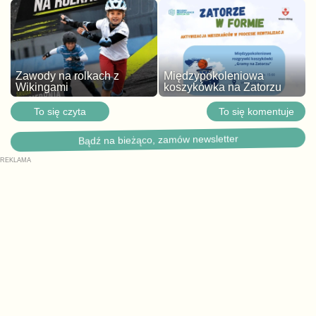
Zawody na rolkach z
Międzypokoleniowa
Wikingami
koszykówka na Zatorzu
To się czyta
To się komentuje
Bądź na bieżąco, zamów newsletter