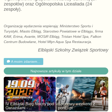
zespołów) oraz Ogólnopolska Licealiada (24
zespoły).
Organizację wydarzenia wspierają: Ministerstwo Sportu i
Turystyki, Miasto Elbląg, Starostwo Powiatowe w Elblągu, firma
KAM, Erima, Avante, MOSiR Elbląg, Tristan Hotel Spa, Falkon
Centrum Budowlane, Hotel Młyn Aqua Spa Restauracja.
Elbląski Szkolny Związek Sportowy
A moim zdaniem...
Najnowsze artykuły w tym dziale
IV Elbląski Bieg Nocny pod
Sportowy weekend z
Gwiazdami - ...
portEl.pl