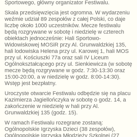
Sportowego, główny organizator Festiwalu.
Skala przedsięwzięcia jest ogromna. W wydarzeniu
weźmie udział 89 zespołów z całej Polski, co daje
liczbę około 1000 uczestników. Mecze festiwalu
będą rozgrywane w sobotę i niedzielę w czterech
obiektach jednocześnie: Hali Sportowo-
Widowiskowej MOSiR przy Al. Grunwaldzkiej 135,
hali lodowiska Helena przy ul. Karowej 1, hali MOS
przy ul. Kościuszki 77a oraz sali IV Liceum
Ogólnokształcącego przy ul. Sienkiewicza (w sobotę
mecze będą rozgrywane w godz. 7:30-13:30 oraz
15:00-20:00, a w niedzielę w godz. 8:00-14:30).
Wstęp jest bezpłatny.
Uroczyste otwarcie Festiwalu odbędzie się na placu
Kazimierza Jagiellończyka w sobotę o godz. 14, a
zakończenie w niedzielę w hali przy Al.
Grunwaldzkiej 135 (godz. 15).
W ramach Festiwalu rozegrane zostaną:
Ogólnopolskie Igrzyska Dzieci (38 zespołów),
Ogólnopolskie Igrzyska Młodzieży Szkolnej (27