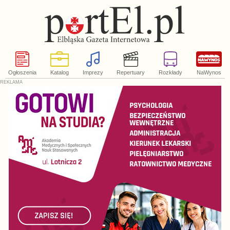
Ogłoszenia
Katalog
Imprezy
Repertuary
Rozkłady
NaWynos