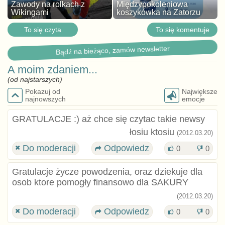
Zawody na rolkach z
Międzypokoleniowa
Wikingami
koszykówka na Zatorzu
To się czyta
To się komentuje
Bądź na bieżąco, zamów newsletter
A moim zdaniem...
(od najstarszych)
Pokazuj od
Największe
najnowszych
emocje
GRATULACJE :) aż chce się czytac takie newsy
łosiu ktosiu
(2012.03.20)
Do moderacji
Odpowiedz
0
0
Gratulacje życze powodzenia, oraz dziekuje dla
osob ktore pomogły finansowo dla SAKURY
(2012.03.20)
Do moderacji
Odpowiedz
0
0