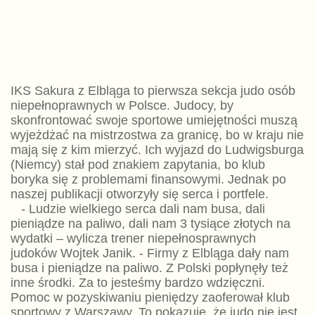
IKS Sakura z Elbląga to pierwsza sekcja judo osób
niepełnoprawnych w Polsce. Judocy, by
skonfrontować swoje sportowe umiejętności muszą
wyjeżdżać na mistrzostwa za granicę, bo w kraju nie
mają się z kim mierzyć. Ich wyjazd do Ludwigsburga
(Niemcy) stał pod znakiem zapytania, bo klub
boryka się z problemami finansowymi. Jednak po
naszej publikacji otworzyły się serca i portfele.
- Ludzie wielkiego serca dali nam busa, dali
pieniądze na paliwo, dali nam 3 tysiące złotych na
wydatki – wylicza trener niepełnosprawnych
judoków Wojtek Janik. - Firmy z Elbląga dały nam
busa i pieniądze na paliwo. Z Polski popłynęły też
inne środki. Za to jesteśmy bardzo wdzięczni.
Pomoc w pozyskiwaniu pieniędzy zaoferował klub
sportowy z Warszawy. To pokazuje, że judo nie jest