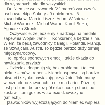
dla wybranych, ale dla wszystkich.
Do Niemiec we czwartek (22 marca) wyruszy 9-
osobowa ekipa Sakury - 3 opiekunów i 6
zawodników: Marcin Liszcz, Adam Wiśniewski,
Michał Weroński, Michał Warno, Kamil Bułka,
Agnieszka Stronk.
- Oczywiście, że jedziemy z nadzieją na medale –
zapewnia Wojtek Janik. – Konkurencja będzie silna.
Wiem, że będą zawodnicy z Belgii, Holandii, Francji,
ze Szwajcarii, Austrii. To będzie bardzo duży turniej
międzynarodowy.
To, oprócz sportowych emocji, także okazja do
nawiązania przyjaźni.
- Dzieciaki dogadują się bez problemu. I to jest
piękne – mówi trener. – Niepełnosprawni są bardzo
otwarci i szybko nawiązują przyjaźnie. Jak mamy
wieczorek po zawodach to nie ma barier. Później
jest problem, bo przez pół roku chodzą struci, bo
zostawili tam gdzieś w świecie dziewczynę
(śmiech).
[zawodników wyjeżdżających do Niemiec wspiera