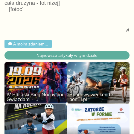
cała drużyna - fot niżej]
[fotoc]
A
A moim zdaniem...
Najnowsze artykuły w tym dziale
IV Elbląski Bieg Nocny pod
Sportowy weekend z
Gwiazdami - ...
portEl.pl