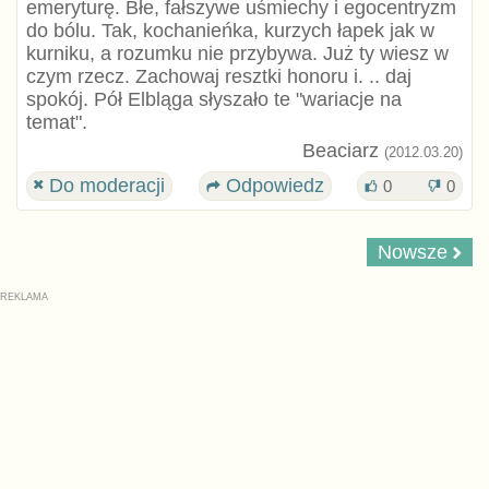
emeryturę. Błe, fałszywe uśmiechy i egocentryzm
do bólu. Tak, kochanieńka, kurzych łapek jak w
kurniku, a rozumku nie przybywa. Już ty wiesz w
czym rzecz. Zachowaj resztki honoru i. .. daj
spokój. Pół Elbląga słyszało te "wariacje na
temat".
Beaciarz
(2012.03.20)
Do moderacji
Odpowiedz
0
0
Nowsze