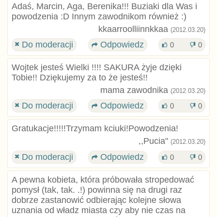
Adaś, Marcin, Aga, Berenika!!! Buziaki dla Was i
powodzenia :D Innym zawodnikom również :)
kkaarroolliinnkkaa
(2012.03.20)
Do moderacji
Odpowiedz
0
0
Wojtek jesteś Wielki !!!! SAKURA żyje dzięki
Tobie!! Dziękujemy za to że jesteś!!
mama zawodnika
(2012.03.20)
Do moderacji
Odpowiedz
0
0
Gratukacje!!!!!Trzymam kciuki!Powodzenia!
,,Pucia"
(2012.03.20)
Do moderacji
Odpowiedz
0
0
A pewna kobieta, która próbowała stropedować
pomysł (tak, tak. .!) powinna się na drugi raz
dobrze zastanowić odbierając kolejne słowa
uznania od władz miasta czy aby nie czas na