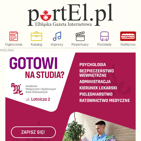
Ogłoszenia
Katalog
Imprezy
Repertuary
Rozkłady
NaWynos