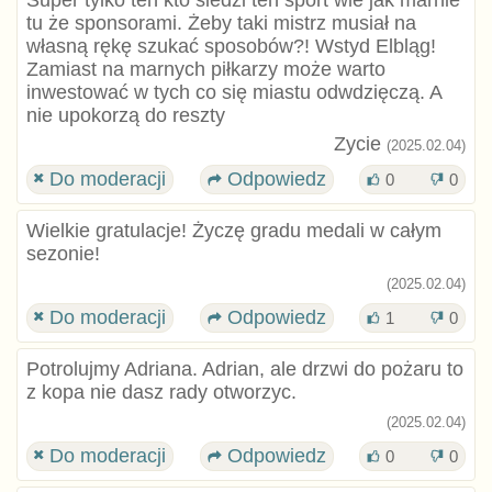
Super tylko ten kto śledzi ten sport wie jak marnie
tu że sponsorami. Żeby taki mistrz musiał na
własną rękę szukać sposobów?! Wstyd Elbląg!
Zamiast na marnych piłkarzy może warto
inwestować w tych co się miastu odwdzięczą. A
nie upokorzą do reszty
Zycie
(2025.02.04)
Do moderacji
Odpowiedz
0
0
Wielkie gratulacje! Życzę gradu medali w całym
sezonie!
(2025.02.04)
Do moderacji
Odpowiedz
1
0
Potrolujmy Adriana. Adrian, ale drzwi do pożaru to
z kopa nie dasz rady otworzyc.
(2025.02.04)
Do moderacji
Odpowiedz
0
0