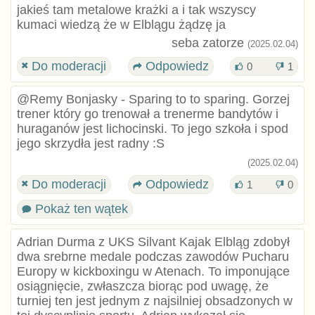
jakieś tam metalowe krażki a i tak wszyscy
kumaci wiedzą że w Elblągu żądzę ja
seba zatorze
(2025.02.04)
Do moderacji
Odpowiedz
0
1
@Remy Bonjasky - Sparing to to sparing. Gorzej
trener który go trenował a trenerme bandytów i
huraganów jest lichocinski. To jego szkoła i spod
jego skrzydła jest radny :S
(2025.02.04)
Do moderacji
Odpowiedz
1
0
Pokaż ten wątek
Adrian Durma z UKS Silvant Kajak Elbląg zdobył
dwa srebrne medale podczas zawodów Pucharu
Europy w kickboxingu w Atenach. To imponujące
osiągnięcie, zwłaszcza biorąc pod uwagę, że
turniej ten jest jednym z najsilniej obsadzonych w