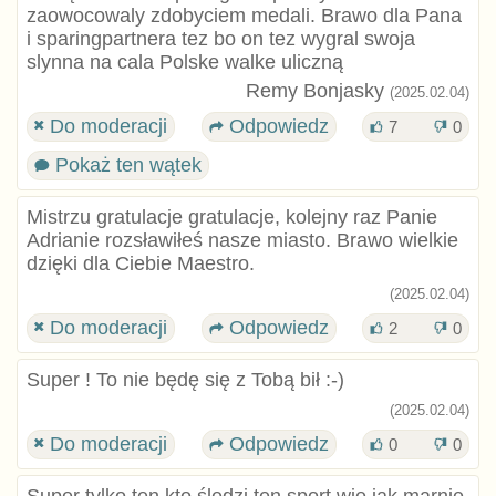
zaowocowaly zdobyciem medali. Brawo dla Pana
i sparingpartnera tez bo on tez wygral swoja
slynna na cala Polske walke uliczną
Remy Bonjasky
(2025.02.04)
Do moderacji
Odpowiedz
7
0
Pokaż ten wątek
Mistrzu gratulacje gratulacje, kolejny raz Panie
Adrianie rozsławiłeś nasze miasto. Brawo wielkie
dzięki dla Ciebie Maestro.
(2025.02.04)
Do moderacji
Odpowiedz
2
0
Super ! To nie będę się z Tobą bił :⁠-⁠)
(2025.02.04)
Do moderacji
Odpowiedz
0
0