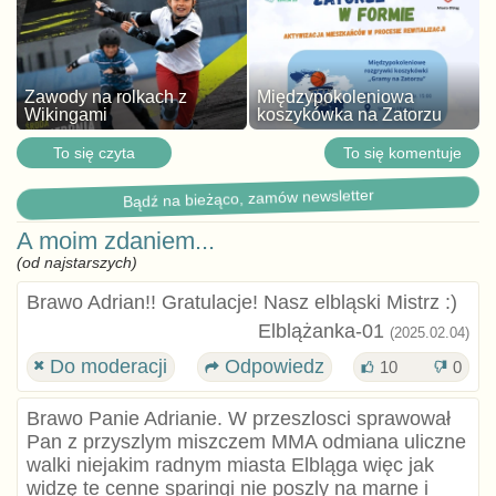
Zawody na rolkach z
Międzypokoleniowa
Wikingami
koszykówka na Zatorzu
To się czyta
To się komentuje
Bądź na bieżąco, zamów newsletter
A moim zdaniem...
(od najstarszych)
Brawo Adrian!! Gratulacje! Nasz elbląski Mistrz :)
Elblążanka-01
(2025.02.04)
Do moderacji
Odpowiedz
10
0
Brawo Panie Adrianie. W przeszlosci sprawował
Pan z przyszlym miszczem MMA odmiana uliczne
walki niejakim radnym miasta Elbląga więc jak
widzę te cenne sparingi nie poszly na marne i