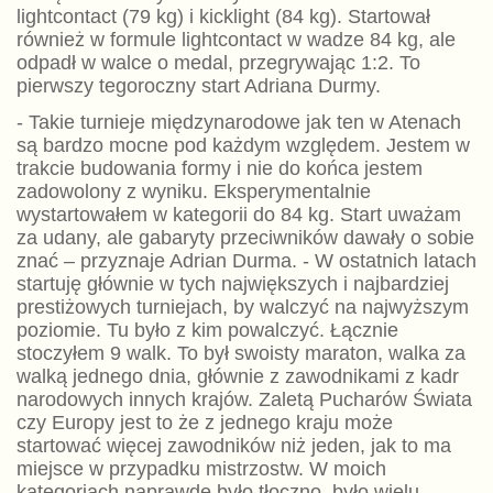
lightcontact (79 kg) i kicklight (84 kg). Startował
również w formule lightcontact w wadze 84 kg, ale
odpadł w walce o medal, przegrywając 1:2. To
pierwszy tegoroczny start Adriana Durmy.
- Takie turnieje międzynarodowe jak ten w Atenach
są bardzo mocne pod każdym względem. Jestem w
trakcie budowania formy i nie do końca jestem
zadowolony z wyniku. Eksperymentalnie
wystartowałem w kategorii do 84 kg. Start uważam
za udany, ale gabaryty przeciwników dawały o sobie
znać – przyznaje Adrian Durma. - W ostatnich latach
startuję głównie w tych największych i najbardziej
prestiżowych turniejach, by walczyć na najwyższym
poziomie. Tu było z kim powalczyć. Łącznie
stoczyłem 9 walk. To był swoisty maraton, walka za
walką jednego dnia, głównie z zawodnikami z kadr
narodowych innych krajów. Zaletą Pucharów Świata
czy Europy jest to że z jednego kraju może
startować więcej zawodników niż jeden, jak to ma
miejsce w przypadku mistrzostw. W moich
kategoriach naprawdę było tłoczno, było wielu