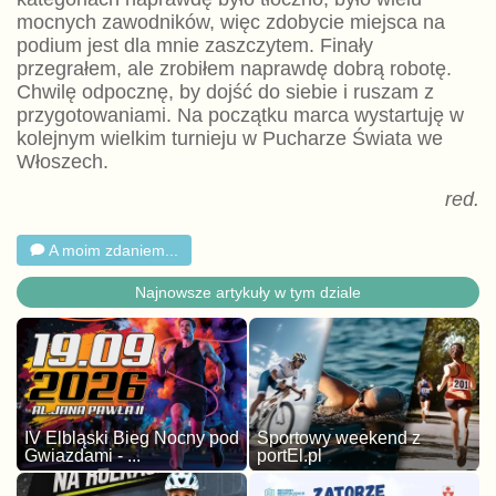
mocnych zawodników, więc zdobycie miejsca na
podium jest dla mnie zaszczytem. Finały
przegrałem, ale zrobiłem naprawdę dobrą robotę.
Chwilę odpocznę, by dojść do siebie i ruszam z
przygotowaniami. Na początku marca wystartuję w
kolejnym wielkim turnieju w Pucharze Świata we
Włoszech.
red.
A moim zdaniem...
Najnowsze artykuły w tym dziale
IV Elbląski Bieg Nocny pod
Sportowy weekend z
Gwiazdami - ...
portEl.pl