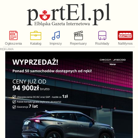
Ogłoszenia
Katalog
Imprezy
Repertuary
Rozkłady
NaWynos