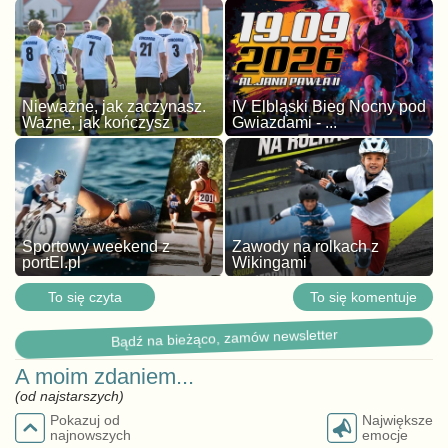
Nieważne, jak zaczynasz.
IV Elbląski Bieg Nocny pod
Ważne, jak kończysz
Gwiazdami - ...
Sportowy weekend z
Zawody na rolkach z
portEl.pl
Wikingami
To się czyta
To się komentuje
Bądź na bieżąco, zamów newsletter
A moim zdaniem...
(od najstarszych)
Pokazuj od
Największe
najnowszych
emocje