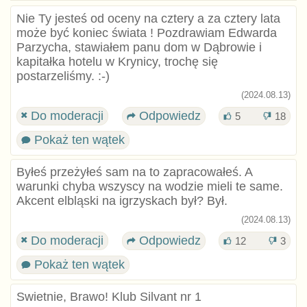
Nie Ty jesteś od oceny na cztery a za cztery lata
może być koniec świata ! Pozdrawiam Edwarda
Parzycha, stawiałem panu dom w Dąbrowie i
kapitałka hotelu w Krynicy, trochę się
postarzeliśmy. :⁠-⁠)
(2024.08.13)
Do moderacji
Odpowiedz
5
18
Pokaż ten wątek
Byłeś przeżyłeś sam na to zapracowałeś. A
warunki chyba wszyscy na wodzie mieli te same.
Akcent elbląski na igrzyskach był? Był.
(2024.08.13)
Do moderacji
Odpowiedz
12
3
Pokaż ten wątek
Swietnie, Brawo! Klub Silvant nr 1