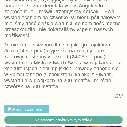
nadzieję, że za cztery lata w Los Angeles to
zaprocentuje – mówił Przemysław Korsak. - Swój
występ oceniam na czwórkę. W biegu półfinałowym
mieliśmy dość ciężkie warunki, co nam dość mocno
przeszkodziło i nie pokazaliśmy w pełni naszych
możliwości.
To nie koniec sezonu dla elbląskiego kajakarza.
Jutro (14 sierpnia) wyjeżdża na kolejny obóz
kadrowy, następny weekend (24-25 sierpnia)
wystartuje w Mistrzostwach Świata w kajakarstwie w
konkurencjach nieolimpijskich. Zawody odbędą się
w Samarkandzie (Uzbekistan), kajakarz Silvantu
wystartuje w dwójkach na 200 metrów i mikście
czwórek na 500 metrów.
SM
A moim zdaniem...
Najnowsze artykuły w tym dziale