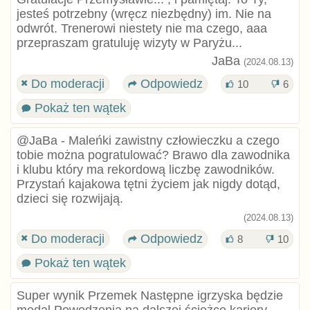
jesteś potrzebny (wręcz niezbędny) im. Nie na
odwrót. Trenerowi niestety nie ma czego, aaa
przepraszam gratuluję wizyty w Paryżu...
JaBa
(2024.08.13)
Do moderacji
Odpowiedz
10
6
Pokaż ten wątek
@JaBa - Maleńki zawistny człowieczku a czego
tobie można pogratulować? Brawo dla zawodnika
i klubu który ma rekordową liczbę zawodników.
Przystań kajakowa tętni życiem jak nigdy dotąd,
dzieci się rozwijają.
(2024.08.13)
Do moderacji
Odpowiedz
8
10
Pokaż ten wątek
Super wynik Przemek Następne igrzyska będzie
medal Powodzenia na dalszej ścieżce kariery