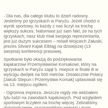
- Dla nas, dla całego klubu to dzień radosny.
Jesteśmy po igrzyskach w Paryżu. Jeżeli chodzi o
wynik sportowy, to każdy z nas liczył na trochę
większy sukces. Natomiast już sam fakt, że na tych
igrzyskach, nasz klub miał swojego reprezentanta,
jest już dużym sukcesem – mówił Wojciech Załuski,
prezes Silvant Kajak Elbląg na dzisiejszej (13
sierpnia) konferencji prasowej.
Spotkanie było okazją do podziękowania
kajakarzowi Przemysławowi Korsakowi, który na
igrzyskach w Paryżu zajął 5. miejsce w finale B w
wyścigu dwójek na 500 metrów. Ostatecznie Polacy
[Jakub Stepun i Przemysław Korsak] uplasowali się
na 13. miejscu ogółem.
- Ogromna impreza. Jeszcze nigdy nie widziałem
tylu ludzi na zawodach kajakowych. Pod względem
sportowym liczyłem na trochę więcej. Zebraliśmy
doświadczenie, wyciągnęliśmy wnioski i mam