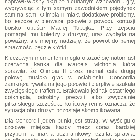
naprawił własny błąd po nieudanym wznowieniu gry,
wygrywając z tym samym zawodnikiem pojedynek
sam na sam. Olimpia II miała dodatkowe problemy,
bo jeszcze w pierwszej połowie z powodu kontuzji
boisko opuścił Maciej Tobojka. Przy zejściu
pomagali mu koledzy z drużyny, uraz wygląda na
poważny, ale miejmy nadzieję, że powrót do pełnej
sprawności będzie krótki.
Kluczowym momentem mogła okazać się natomiast
czerwona kartka dla Marcela Michonia, która
sprawiła, że Olimpia II przez niemal całą drugą
połowę musiała grać w osłabieniu. Concordia
zamknęła rywala na jego połowie i cierpliwie szukała
zwycięskiego trafienia. Brakowało jednak ostatniego
dotknięcia, odrobiny precyzji albo zwyczajnie
piłkarskiego szczęścia. Końcowy remis oznacza, że
sytuacja obu drużyn pozostaje skomplikowana.
Dla Concordii jeden punkt jest stratą. W wyścigu o
czołowe miejsca każdy mecz coraz bardziej
przypomina finał, a bezbramkowy rezultat sprawia,