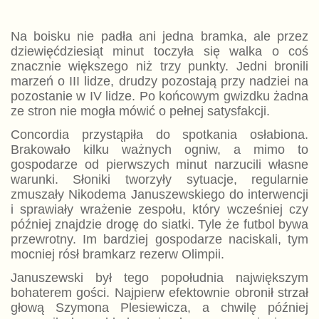
Na boisku nie padła ani jedna bramka, ale przez
dziewięćdziesiąt minut toczyła się walka o coś
znacznie większego niż trzy punkty. Jedni bronili
marzeń o III lidze, drudzy pozostają przy nadziei na
pozostanie w IV lidze. Po końcowym gwizdku żadna
ze stron nie mogła mówić o pełnej satysfakcji.
Concordia przystąpiła do spotkania osłabiona.
Brakowało kilku ważnych ogniw, a mimo to
gospodarze od pierwszych minut narzucili własne
warunki. Słoniki tworzyły sytuacje, regularnie
zmuszały Nikodema Januszewskiego do interwencji
i sprawiały wrażenie zespołu, który wcześniej czy
później znajdzie drogę do siatki. Tyle że futbol bywa
przewrotny. Im bardziej gospodarze naciskali, tym
mocniej rósł bramkarz rezerw Olimpii.
Januszewski był tego popołudnia największym
bohaterem gości. Najpierw efektownie obronił strzał
głową Szymona Plesiewicza, a chwilę później