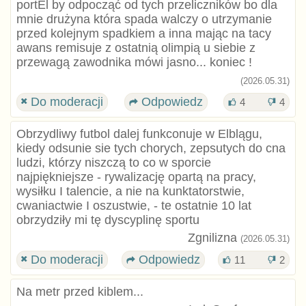
portEl by odpocząć od tych przeliczników bo dla
mnie drużyna która spada walczy o utrzymanie
przed kolejnym spadkiem a inna mając na tacy
awans remisuje z ostatnią olimpią u siebie z
przewagą zawodnika mówi jasno... koniec !
(2026.05.31)
Do moderacji
Odpowiedz
4
4
Obrzydliwy futbol dalej funkconuje w Elblągu,
kiedy odsunie sie tych chorych, zepsutych do cna
ludzi, którzy niszczą to co w sporcie
najpiękniejsze - rywalizację opartą na pracy,
wysiłku I talencie, a nie na kunktatorstwie,
cwaniactwie I oszustwie, - te ostatnie 10 lat
obrzydziły mi tę dyscyplinę sportu
Zgnilizna
(2026.05.31)
Do moderacji
Odpowiedz
11
2
Na metr przed kiblem...