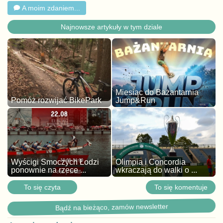
A moim zdaniem...
Najnowsze artykuły w tym dziale
Miesiąc do Bażantarnia
Pomóż rozwijać BikePark
Jump&Run
Wyścigi Smoczych Łodzi
Olimpia i Concordia
ponownie na rzece ...
wkraczają do walki o ...
To się czyta
To się komentuje
Bądź na bieżąco, zamów newsletter