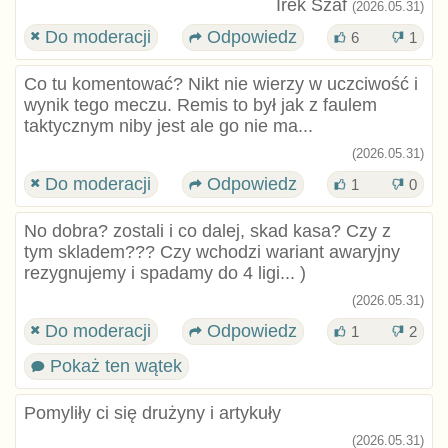
Irek Szaf
(2026.05.31)
Do moderacji
Odpowiedz
6
1
Co tu komentować? Nikt nie wierzy w uczciwość i
wynik tego meczu. Remis to był jak z faulem
taktycznym niby jest ale go nie ma...
(2026.05.31)
Do moderacji
Odpowiedz
1
0
No dobra? zostali i co dalej, skad kasa? Czy z
tym skladem??? Czy wchodzi wariant awaryjny
rezygnujemy i spadamy do 4 ligi... )
(2026.05.31)
Do moderacji
Odpowiedz
1
2
Pokaż ten wątek
Pomyliły ci się drużyny i artykuły
(2026.05.31)