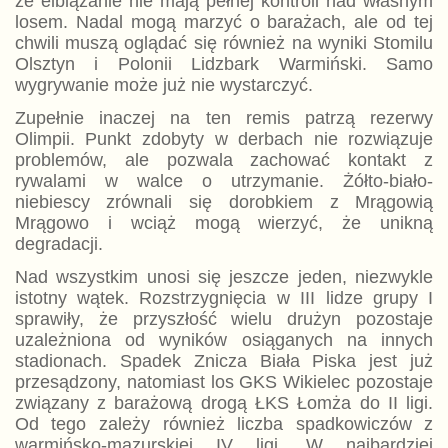
że elblążanie nie mają pełnej kontroli nad własnym
losem. Nadal mogą marzyć o barażach, ale od tej
chwili muszą oglądać się również na wyniki Stomilu
Olsztyn i Polonii Lidzbark Warmiński. Samo
wygrywanie może już nie wystarczyć.
Zupełnie inaczej na ten remis patrzą rezerwy
Olimpii. Punkt zdobyty w derbach nie rozwiązuje
problemów, ale pozwala zachować kontakt z
rywalami w walce o utrzymanie. Żółto-biało-
niebiescy zrównali się dorobkiem z Mrągowią
Mrągowo i wciąż mogą wierzyć, że unikną
degradacji.
Nad wszystkim unosi się jeszcze jeden, niezwykle
istotny wątek. Rozstrzygnięcia w III lidze grupy I
sprawiły, że przyszłość wielu drużyn pozostaje
uzależniona od wyników osiąganych na innych
stadionach. Spadek Znicza Biała Piska jest już
przesądzony, natomiast los GKS Wikielec pozostaje
związany z barażową drogą ŁKS Łomża do II ligi.
Od tego zależy również liczba spadkowiczów z
warmińsko-mazurskiej IV ligi. W najbardziej