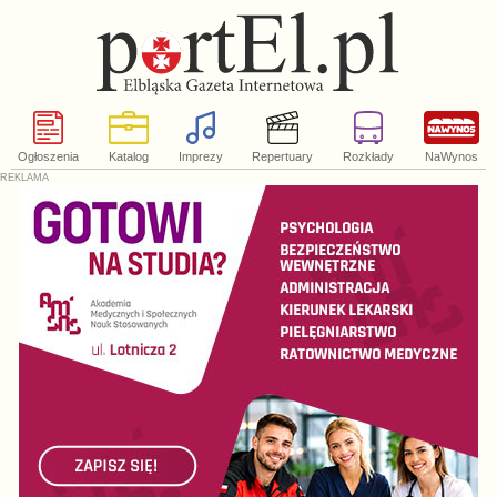
Ogłoszenia
Katalog
Imprezy
Repertuary
Rozkłady
NaWynos