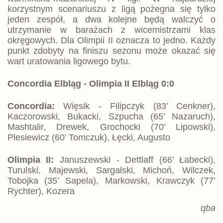
korzystnym scenariuszu z ligą pożegna się tylko
jeden zespół, a dwa kolejne będą walczyć o
utrzymanie w barażach z wicemistrzami klas
okręgowych. Dla Olimpii II oznacza to jedno. Każdy
punkt zdobyty na finiszu sezonu może okazać się
wart uratowania ligowego bytu.
Concordia Elbląg - Olimpia II Elbląg 0:0
Concordia:
Więsik - Filipczyk (83’ Cenkner),
Kaczorowski, Bukacki, Szpucha (65’ Nazaruch),
Mashtalir, Drewek, Grochocki (70’ Lipowski),
Plesiewicz (60’ Tomczuk), Łęcki, Augusto
Olimpia II:
Januszewski - Dettlaff (66’ Łabecki),
Turulski, Majewski, Sargalski, Michoń, Wilczek,
Tobojka (35’ Sapela), Markowski, Krawczyk (77’
Rychter), Kozera
qba