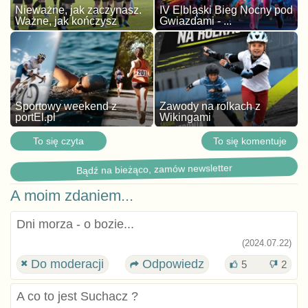
Nieważne, jak zaczynasz.
IV Elbląski Bieg Nocny pod
Ważne, jak kończysz
Gwiazdami - ...
Sportowy weekend z
Zawody na rolkach z
portEl.pl
Wikingami
To się czyta
To się komentuje
Bądź na bieżąco, zamów newsletter
A moim zdaniem...
Dni morza - o bozie...
(2024.07.22)
Do moderacji
Odpowiedz
5
2
A co to jest Suchacz ?