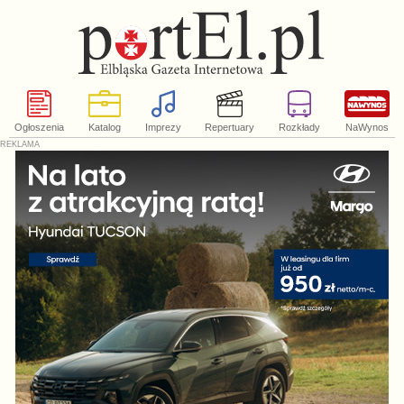
Ogłoszenia
Katalog
Imprezy
Repertuary
Rozkłady
NaWynos