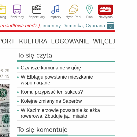
alog
Rozkłady
Repertuary
Imprezy
Hyde Park
Plan
NaWynos
niehandlowa niedz.)
, imieniny Dominika, Cypriana
8
PORT
KULTURA
LOGOWANIE
WIĘCEJ
To się czyta
Czynsze komunalne w górę
08-29
07:49
W Elblągu powstanie mieszkanie
wspomagane
Komu przypisać ten sukces?
Kolejne zmiany na Saperów
W Kazimierzowie powstanie ścieżka
rowerowa. Zbuduje ją... miasto
To się komentuje