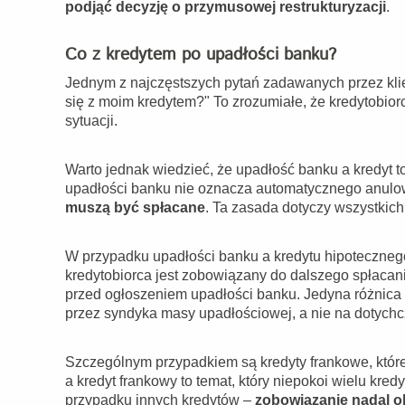
podjąć decyzję o przymusowej restrukturyzacji
.
Co z kredytem po upadłości banku?
Jednym z najczęstszych pytań zadawanych przez klie
się z moim kredytem?" To zrozumiałe, że kredytobio
sytuacji.
Warto jednak wiedzieć, że upadłość banku a kredyt t
upadłości banku nie oznacza automatycznego anulo
muszą być spłacane
. Ta zasada dotyczy wszystkic
W przypadku upadłości banku a kredytu hipoteczneg
kredytobiorca jest zobowiązany do dalszego spłacani
przed ogłoszeniem upadłości banku. Jedyna różnica
przez syndyka masy upadłościowej, a nie na dotyc
Szczególnym przypadkiem są kredyty frankowe, które
a kredyt frankowy to temat, który niepokoi wielu kre
przypadku innych kredytów –
zobowiązanie nadal o