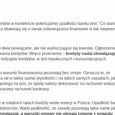
ntów w kontekście potencjalnej upadłości banku jest: "Co stan
rcy obawiają się o swoje zobowiązania finansowe w tak niepew
o dwie powiązane, ale nie wykluczające się kwestie. Ogłoszeni
wania kredytów. Wręcz przeciwnie –
kredyty nadal obowiązują
h rodzajów kredytów, w tym hipotecznych i konsumpcyjnych.
o warunki finansowania pozostają bez zmian. Oznacza to, że
a rat w takiej samej wysokości i na takich samych zasadach, ja
 polega na tym, że spłaty należy dokonywać na rachunek wska
hczasowy rachunek bankowy.
 w ostatnich latach budziły wiele emocji w Polsce. Upadłość b
dytobiorców. Warto podkreślić, że zasady pozostają takie same ja
bowiązuje, a warunki umowy nie ulegają zmianie z powodu