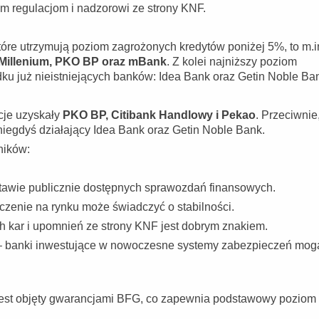
m regulacjom i nadzorowi ze strony KNF.
tóre utrzymują poziom zagrożonych kredytów poniżej 5%, to m.i
 Millenium, PKO BP oraz mBank
. Z kolei najniższy poziom
 już nieistniejących banków: Idea Bank oraz Getin Noble Ba
cje uzyskały
PKO BP, Citibank Handlowy i Pekao
. Przeciwnie
 niegdyś działający Idea Bank oraz Getin Noble Bank.
ników:
tawie publicznie dostępnych sprawozdań finansowych.
czenie na rynku może świadczyć o stabilności.
 kar i upomnień ze strony KNF jest dobrym znakiem.
 banki inwestujące w nowoczesne systemy zabezpieczeń mog
 jest objęty gwarancjami BFG, co zapewnia podstawowy poziom