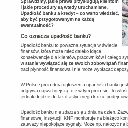
Sprawdźmy, jakie prawa przysługują klientom
i jakie procedury są wtedy uruchamiane.
Upadłość banku a kredyt – co warto wiedzieć,
aby być przygotowanym na każdą
ewentualność?
Co oznacza upadłość banku?
Upadłość banku to poważna sytuacja w świecie
finansów, która może mieć daleko idące
konsekwencje dla klientów, pracowników i całego 
w stanie wywiązać się ze swoich zobowiązań fin
traci płynność finansową i nie może wypłacać depoz
W Polsce procedura ogłoszenia upadłości banku je
odgrywa najważniejszą rolę w tym procesie. To wła
jednak dojdzie do tak drastycznego kroku, podejmowa
Upadłość banku nie zdarza się z dnia na dzień. Zazw
finansowej instytucji. KNF monitoruje na bieżąco ko
zauważy niepokojące sygnały. Może np. nałożyć na