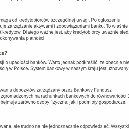
wymaga od kredytobiorców szczególnej uwagi. Po ogłoszeniu
uje zarządzanie aktywami i zobowiązaniami banku. To właśnie
kredytów. Dlatego ważne jest, aby kredytobiorcy uważnie śledz
dokonywania płatności.
ce?
sji o upadłości banków. Warto jednak podkreślić, że obecnie ni
łością w Polsce. System bankowy w naszym kraju jest uznawany
towania depozytów zarządzany przez Bankowy Fundusz
w zgromadzonych na rachunkach bankowych do równowartości 
bejmuje zarówno osoby fizyczne, jak i podmioty gospodarcze.
awane, ale trudno na nie jednoznacznie odpowiedzieć. Wszystk