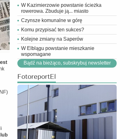
W Kazimierzowie powstanie ścieżka
rowerowa. Zbuduje ją... miasto
Czynsze komunalne w górę
Komu przypisać ten sukces?
Kolejne zmiany na Saperów
W Elblągu powstanie mieszkanie
wspomagane
Bądź na bieżąco, subskrybuj newsletter
jest
nk
FotoreportEl
KNF)
i
 lub