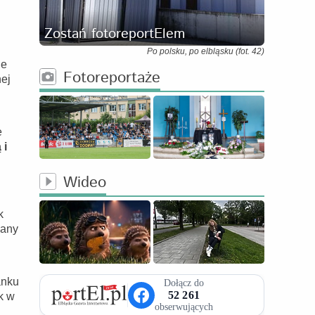
Zostań fotoreportElem
Po polsku, po elbląsku (fot. 42)
ie
Fotoreportaże
nej
e
 i
Wideo
k
zany
anku
k w