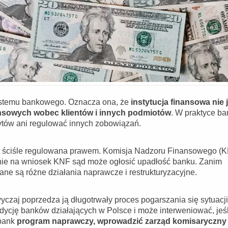
systemu bankowego. Oznacza ona, że
instytucja finansowa nie 
ansowych wobec klientów i innych podmiotów
. W praktyce ba
ytów ani regulować innych zobowiązań.
st ściśle regulowana prawem. Komisja Nadzoru Finansowego (
śnie na wniosek KNF sąd może ogłosić upadłość banku. Zanim
ne są różne działania naprawcze i restrukturyzacyjne.
yczaj poprzedza ją długotrwały proces pogarszania się sytuacji
ndycję banków działających w Polsce i może interweniować, jeśl
 bank
program naprawczy, wprowadzić zarząd komisaryczny