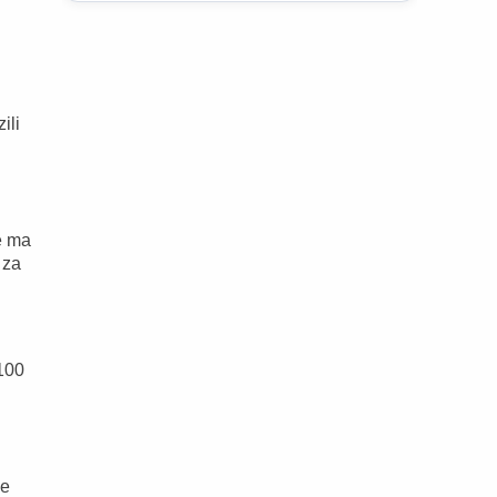
ili
e ma
 za
100
ie