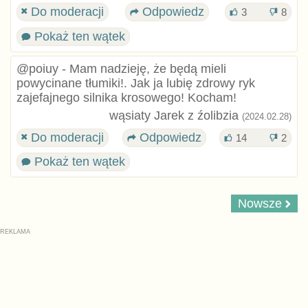
Do moderacji
Odpowiedz
3
8
Pokaż ten wątek
@poiuy - Mam nadzieję, że będą mieli
powycinane tłumiki!. Jak ja lubię zdrowy ryk
zajefajnego silnika krosowego! Kocham!
wąsiaty Jarek z źolibzia
(2024.02.28)
Do moderacji
Odpowiedz
14
2
Pokaż ten wątek
Nowsze