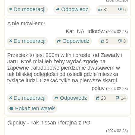
(2024.02.28)
Do moderacji
Odpowiedz
31
6
A nie mówiłem?
Kat_NA_Idiotów
(2024.02.28)
Do moderacji
Odpowiedz
5
3
Przecież to jest 800m w linii prostej od Zawady i
Jaru. Ktoś miał łeb żeby wydać zgodę na
zapewne całodobowe pierdzenie dwusuwem w
tak bliskiej odległości od osiedli gdzie mieszka
tysiące ludzi. Czekać tylko na pierwsze skargi.
poiuy
(2024.02.28)
Do moderacji
Odpowiedz
28
14
Pokaż ten wątek
@poiuy - Tak nissan i ferajna z PO
(2024.02.28)