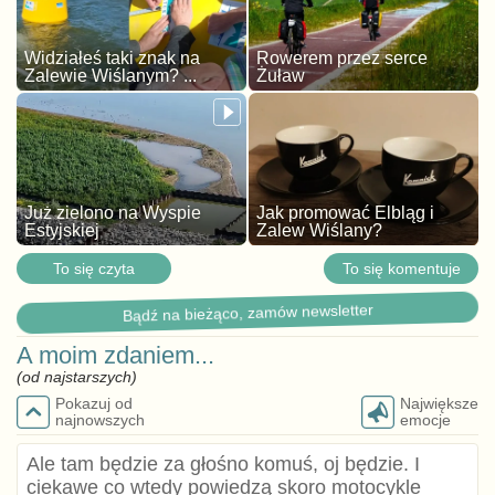
Widziałeś taki znak na
Rowerem przez serce
Zalewie Wiślanym? ...
Żuław
Już zielono na Wyspie
Jak promować Elbląg i
Estyjskiej
Zalew Wiślany?
To się czyta
To się komentuje
Bądź na bieżąco, zamów newsletter
A moim zdaniem...
(od najstarszych)
Pokazuj od
Największe
najnowszych
emocje
Ale tam będzie za głośno komuś, oj będzie. I
ciekawe co wtedy powiedzą skoro motocykle