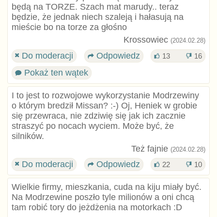
będą na TORZE. Szach mat marudy.. teraz
będzie, że jednak niech szaleją i hałasują na
mieście bo na torze za głośno
Krossowiec
(2024.02.28)
Do moderacji
Odpowiedz
13
16
Pokaż ten wątek
I to jest to rozwojowe wykorzystanie Modrzewiny
o którym bredził Missan? :-) Oj, Heniek w grobie
się przewraca, nie zdziwię się jak ich zacznie
straszyć po nocach wyciem. Może być, że
silników.
Też fajnie
(2024.02.28)
Do moderacji
Odpowiedz
22
10
Wielkie firmy, mieszkania, cuda na kiju miały być.
Na Modrzewine poszło tyle milionów a oni chcą
tam robić tory do jeżdżenia na motorkach :D