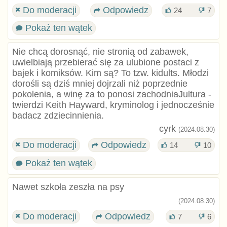
Do moderacji
Odpowiedz
24
7
Pokaż ten wątek
Nie chcą dorosnąć, nie stronią od zabawek,
uwielbiają przebierać się za ulubione postaci z
bajek i komiksów. Kim są? To tzw. kidults. Młodzi
dorośli są dziś mniej dojrzali niż poprzednie
pokolenia, a winę za to ponosi zachodniaJultura -
twierdzi Keith Hayward, kryminolog i jednocześnie
badacz zdziecinnienia.
cyrk
(2024.08.30)
Do moderacji
Odpowiedz
14
10
Pokaż ten wątek
Nawet szkoła zeszła na psy
(2024.08.30)
Do moderacji
Odpowiedz
7
6