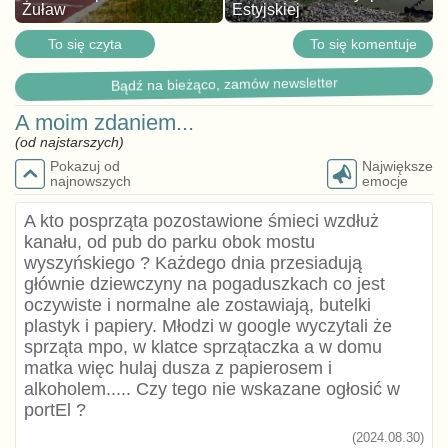
Żuław
Estyjskiej
To się czyta
To się komentuje
Bądź na bieżąco, zamów newsletter
A moim zdaniem...
(od najstarszych)
Pokazuj od
Największe
najnowszych
emocje
A kto posprząta pozostawione śmieci wzdłuż
kanału, od pub do parku obok mostu
wyszyńskiego ? Każdego dnia przesiadują
głównie dziewczyny na pogaduszkach co jest
oczywiste i normalne ale zostawiają, butelki
plastyk i papiery. Młodzi w google wyczytali że
sprząta mpo, w klatce sprzątaczka a w domu
matka więc hulaj dusza z papierosem i
alkoholem..... Czy tego nie wskazane ogłosić w
portEl ?
(2024.08.30)