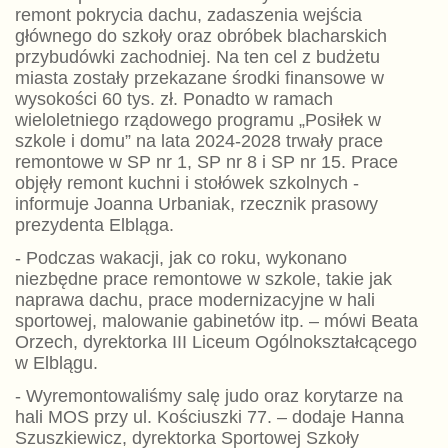
remont pokrycia dachu, zadaszenia wejścia
głównego do szkoły oraz obróbek blacharskich
przybudówki zachodniej. Na ten cel z budżetu
miasta zostały przekazane środki finansowe w
wysokości 60 tys. zł. Ponadto w ramach
wieloletniego rządowego programu „Posiłek w
szkole i domu” na lata 2024-2028 trwały prace
remontowe w SP nr 1, SP nr 8 i SP nr 15. Prace
objęły remont kuchni i stołówek szkolnych -
informuje Joanna Urbaniak, rzecznik prasowy
prezydenta Elbląga.
- Podczas wakacji, jak co roku, wykonano
niezbędne prace remontowe w szkole, takie jak
naprawa dachu, prace modernizacyjne w hali
sportowej, malowanie gabinetów itp. – mówi Beata
Orzech, dyrektorka III Liceum Ogólnokształcącego
w Elblągu.
- Wyremontowaliśmy salę judo oraz korytarze na
hali MOS przy ul. Kościuszki 77. – dodaje Hanna
Szuszkiewicz, dyrektorka Sportowej Szkoły