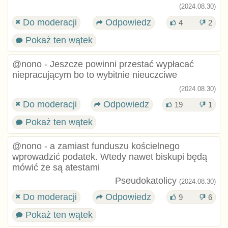
(2024.08.30)
Do moderacji
Odpowiedz
4
2
Pokaż ten wątek
@nono - Jeszcze powinni przestać wypłacać
niepracującym bo to wybitnie nieuczciwe
(2024.08.30)
Do moderacji
Odpowiedz
19
1
Pokaż ten wątek
@nono - a zamiast funduszu kościelnego
wprowadzić podatek. Wtedy nawet biskupi będą
mówić że są atestami
Pseudokatolicy
(2024.08.30)
Do moderacji
Odpowiedz
9
6
Pokaż ten wątek