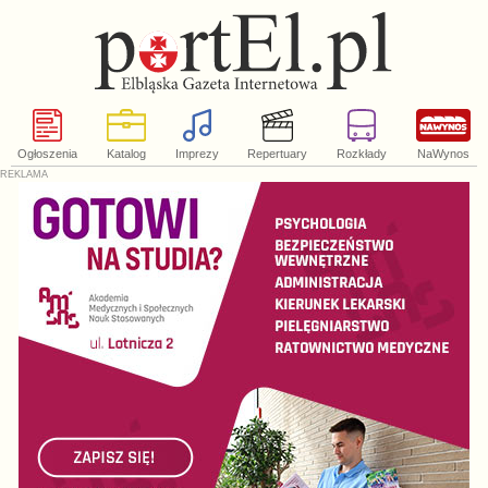
Ogłoszenia
Katalog
Imprezy
Repertuary
Rozkłady
NaWynos