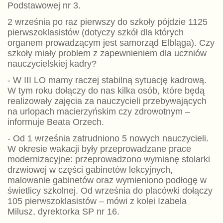
Podstawowej nr 3.
2 września po raz pierwszy do szkoły pójdzie 1125
pierwszoklasistów (dotyczy szkół dla których
organem prowadzącym jest samorząd Elbląga). Czy
szkoły miały problem z zapewnieniem dla uczniów
nauczycielskiej kadry?
- W III LO mamy raczej stabilną sytuację kadrową.
W tym roku dołączy do nas kilka osób, które będą
realizowały zajęcia za nauczycieli przebywających
na urlopach macierzyńskim czy zdrowotnym –
informuje Beata Orzech.
- Od 1 września zatrudniono 5 nowych nauczycieli.
W okresie wakacji były przeprowadzane prace
modernizacyjne: przeprowadzono wymianę stolarki
drzwiowej w części gabinetów lekcyjnych,
malowanie gabinetów oraz wymieniono podłogę w
świetlicy szkolnej. Od września do placówki dołączy
105 pierwszoklasistów – mówi z kolei Izabela
Milusz, dyrektorka SP nr 16.