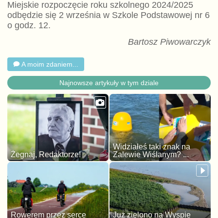
Miejskie rozpoczęcie roku szkolnego 2024/2025
odbędzie się 2 września w Szkole Podstawowej nr 6
o godz. 12.
Bartosz Piwowarczyk
A moim zdaniem...
Najnowsze artykuły w tym dziale
Widziałeś taki znak na
Żegnaj, Redaktorze!
Zalewie Wiślanym? ...
Rowerem przez serce
Już zielono na Wyspie