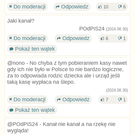
Do moderacji
Odpowiedz
10
6
Jaki kanał?
POdPiS24
(2024.08.30)
Do moderacji
Odpowiedz
6
1
Pokaż ten wątek
@nono - No chyba z tym pobieraniem kasy nawet
gdy ich nie było w Polsce to nie bardzo logiczne,
za to odpowiada rodzic dziecka ale i urząd jeśli
taką kasę wypłaca na ślepo.
(2024.08.30)
Do moderacji
Odpowiedz
7
1
Pokaż ten wątek
@POdPiS24 - Kanał nie kanał a na rzekę nie
wygląda!