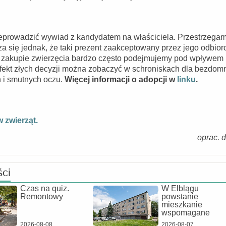
zeprowadzić wywiad z kandydatem na właściciela. Przestrzega
a się jednak, że taki prezent zaakceptowany przez jego odbior
o zakupie zwierzęcia bardzo często podejmujemy pod wpływem
Efekt złych decyzji można zobaczyć w schroniskach dla bezdom
h i smutnych oczu.
Więcej informacji o adopcji w
linku
.
 zwierząt.
oprac. 
ści
Czas na quiz.
W Elblągu
Remontowy
powstanie
mieszkanie
wspomagane
2026-08-08
2026-08-07