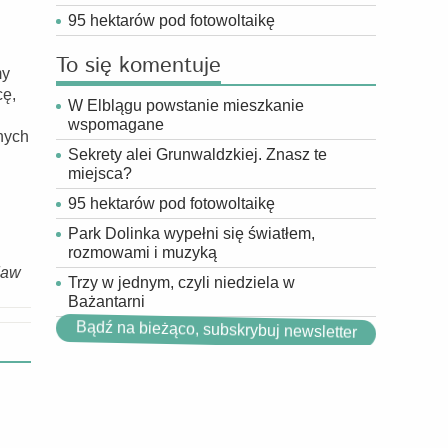
95 hektarów pod fotowoltaikę
To się komentuje
my
cę,
W Elblągu powstanie mieszkanie
wspomagane
nych
Sekrety alei Grunwaldzkiej. Znasz te
miejsca?
95 hektarów pod fotowoltaikę
Park Dolinka wypełni się światłem,
rozmowami i muzyką
daw
Trzy w jednym, czyli niedziela w
Bażantarni
Bądź na bieżąco, subskrybuj newsletter