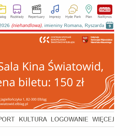
alog
Rozkłady
Repertuary
Imprezy
Hyde Park
Plan
NaWynos
a 2026
(niehandlowa)
, imieniny Romana, Ryszarda
9
PORT
KULTURA
LOGOWANIE
WIĘCEJ