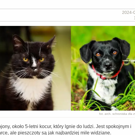
2024-
fot. arch. schroniska dla 
ony, około 5-letni kocur, który lgnie do ludzi. Jest spokojnym i
ce, ale pieszczoty są jak najbardziej mile widziane.