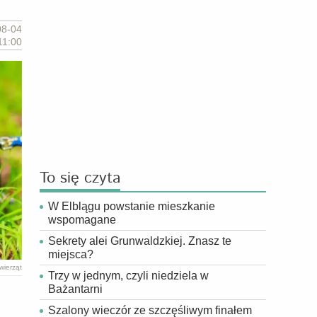
08-04
11:00
To się czyta
W Elblągu powstanie mieszkanie
wspomagane
Sekrety alei Grunwaldzkiej. Znasz te
miejsca?
zwierząt
Trzy w jednym, czyli niedziela w
Bażantarni
Szalony wieczór ze szczęśliwym finałem