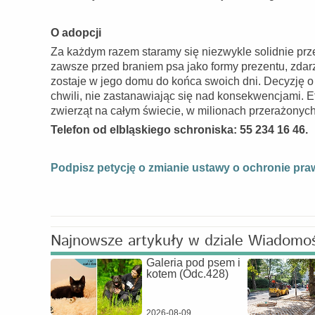
O adopcji
Za każdym razem staramy się niezwykle solidnie pr
zawsze przed braniem psa jako formy prezentu, zdarz
zostaje w jego domu do końca swoich dni. Decyzję 
chwili, nie zastanawiając się nad konsekwencjami. 
zwierząt na całym świecie, w milionach przerażonyc
Telefon od elbląskiego schroniska: 55 234 16 46.
Podpisz petycję o zmianie ustawy o ochronie praw
Najnowsze artykuły w dziale Wiadomo
Galeria pod psem i
kotem (Odc.428)
2026-08-09