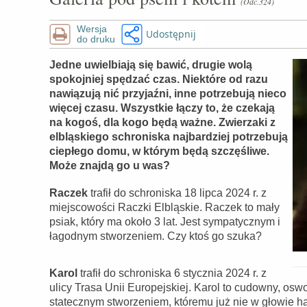
(Odc.324)
Wersja
Udostępnij
do druku
Jedne uwielbiają się bawić, drugie wolą
spokojniej spędzać czas. Niektóre od razu
nawiązują nić przyjaźni, inne potrzebują nieco
więcej czasu. Wszystkie łączy to, że czekają
na kogoś, dla kogo będą ważne. Zwierzaki z
elbląskiego schroniska najbardziej potrzebują
ciepłego domu, w którym będą szczęśliwe.
Może znajdą go u was?
Raczek
trafił do schroniska 18 lipca 2024 r. z
miejscowości Raczki Elbląskie. Raczek to mały
psiak, który ma około 3 lat. Jest sympatycznym i
łagodnym stworzeniem. Czy ktoś go szuka?
Karol
trafił do schroniska 6 stycznia 2024 r. z
ulicy Trasa Unii Europejskiej. Karol to cudowny, oswoj
statecznym stworzeniem, któremu już nie w głowie har