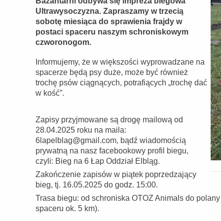
Bażantarni odbywa się impreza biegowa
Ultrawysoczyzna. Zapraszamy w trzecią
sobotę miesiąca do sprawienia frajdy w
postaci spaceru naszym schroniskowym
czworonogom.
Informujemy, że w większości wyprowadzane na
spacerze będą psy duże, może być również
trochę psów ciągnących, potrafiących „trochę dać
w kość”.
Zapisy przyjmowane są drogę mailową od
28.04.2025 roku na maila:
6lapelblag@gmail.com, bądź wiadomością
prywatną na nasz facebookowy profil biegu,
czyli: Bieg na 6 Łap Oddział Elbląg.
Zakończenie zapisów w piątek poprzedzający
bieg, tj. 16.05.2025 do godz. 15:00.
Trasa biegu: od schroniska OTOZ Animals do polany 
spaceru ok. 5 km).