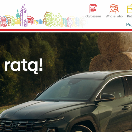
Ogłoszenia
Who is who
Kat
Pi