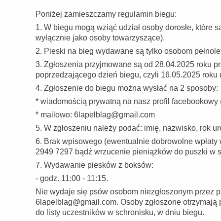
Poniżej zamieszczamy regulamin biegu:
1. W biegu mogą wziąć udział osoby dorosłe, które są
wyłącznie jako osoby towarzyszące).
2. Pieski na bieg wydawane są tylko osobom pełnole
3. Zgłoszenia przyjmowane są od 28.04.2025 roku pr
poprzedzającego dzień biegu, czyli 16.05.2025 roku 
4. Zgłoszenie do biegu można wysłać na 2 sposoby:
* wiadomością prywatną na nasz profil facebookowy 
* mailowo: 6lapelblag@gmail.com
5. W zgłoszeniu należy podać: imię, nazwisko, rok ur
6. Brak wpisowego (ewentualnie dobrowolne wpłaty 
2949 7297 bądź wrzucenie pieniążków do puszki w s
7. Wydawanie piesków z boksów:
- godz. 11:00 - 11:15.
Nie wydaje się psów osobom niezgłoszonym przez pro
6lapelblag@gmail.com. Osoby zgłoszone otrzymają po
do listy uczestników w schronisku, w dniu biegu.