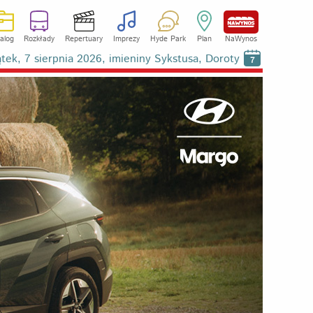
alog
Rozkłady
Repertuary
Imprezy
Hyde Park
Plan
NaWynos
ątek, 7 sierpnia 2026, imieniny Sykstusa, Doroty
7