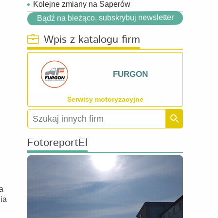
Kolejne zmiany na Saperów
Bądź na bieżąco, subskrybuj newsletter
Wpis z katalogu firm
FURGON
Serwisy motoryzacyjne
FotoreportEl
a
ia