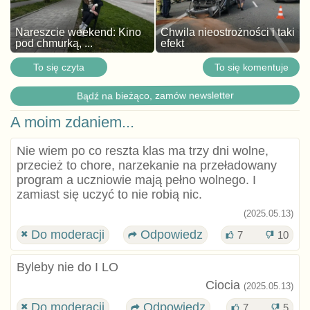
Nareszcie weekend: Kino
Chwila nieostrożności i taki
pod chmurką, ...
efekt
To się czyta
To się komentuje
Bądź na bieżąco, zamów newsletter
A moim zdaniem...
Nie wiem po co reszta klas ma trzy dni wolne,
przecież to chore, narzekanie na przeładowany
program a uczniowie mają pełno wolnego. I
zamiast się uczyć to nie robią nic.
(2025.05.13)
Do moderacji
Odpowiedz
7
10
Byleby nie do I LO
Ciocia
(2025.05.13)
Do moderacji
Odpowiedz
7
5