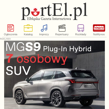
Ogłoszenia
Katalog
Imprezy
Repertuary
Rozkłady
NaWynos