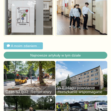
A moim zdaniem...
Najnowsze artykuły w tym dziale
W Elblągu powstanie
Czas na quiz. Remontowy
mieszkanie wspomagane