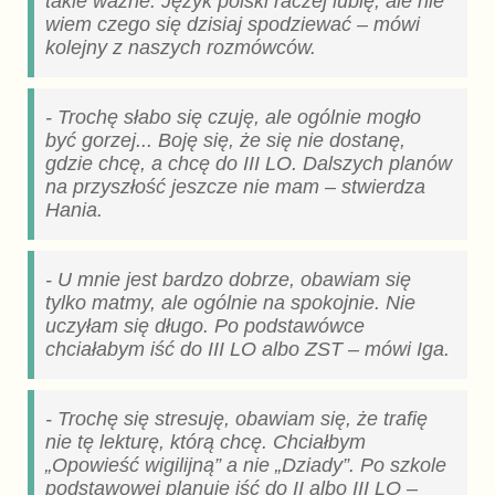
takie ważne. Język polski raczej lubię, ale nie
wiem czego się dzisiaj spodziewać – mówi
kolejny z naszych rozmówców.
- Trochę słabo się czuję, ale ogólnie mogło
być gorzej... Boję się, że się nie dostanę,
gdzie chcę, a chcę do III LO. Dalszych planów
na przyszłość jeszcze nie mam – stwierdza
Hania.
- U mnie jest bardzo dobrze, obawiam się
tylko matmy, ale ogólnie na spokojnie. Nie
uczyłam się długo. Po podstawówce
chciałabym iść do III LO albo ZST – mówi Iga.
- Trochę się stresuję, obawiam się, że trafię
nie tę lekturę, którą chcę. Chciałbym
„Opowieść wigilijną” a nie „Dziady”. Po szkole
podstawowej planuję iść do II albo III LO –